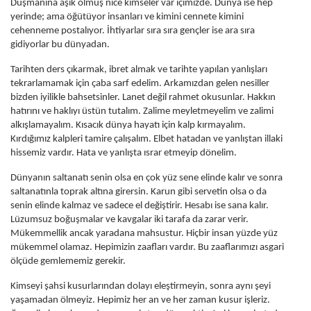
Düşmanına âşık olmuş nice kimseler var içimizde. Dünya ise hep
yerinde; ama öğütüyor insanları ve kimini cennete kimini
cehenneme postalıyor. İhtiyarlar sıra sıra gençler ise ara sıra
gidiyorlar bu dünyadan.
Tarihten ders çıkarmak, ibret almak ve tarihte yapılan yanlışları
tekrarlamamak için çaba sarf edelim. Arkamızdan gelen nesiller
bizden iyilikle bahsetsinler. Lanet değil rahmet okusunlar. Hakkın
hatırını ve haklıyı üstün tutalım. Zalime meyletmeyelim ve zalimi
alkışlamayalım. Kısacık dünya hayatı için kalp kırmayalım.
Kırdığımız kalpleri tamire çalışalım. Elbet hatadan ve yanlıştan illaki
hissemiz vardır. Hata ve yanlışta ısrar etmeyip dönelim.
Dünyanın saltanatı senin olsa en çok yüz sene elinde kalır ve sonra
saltanatınla toprak altına girersin. Karun gibi servetin olsa o da
senin elinde kalmaz ve sadece el değiştirir. Hesabı ise sana kalır.
Lüzumsuz boğuşmalar ve kavgalar iki tarafa da zarar verir.
Mükemmellik ancak yaradana mahsustur. Hiçbir insan yüzde yüz
mükemmel olamaz. Hepimizin zaafları vardır. Bu zaaflarımızı asgari
ölçüde gemlememiz gerekir.
Kimseyi şahsi kusurlarından dolayı eleştirmeyin, sonra aynı şeyi
yaşamadan ölmeyiz. Hepimiz her an ve her zaman kusur işleriz.