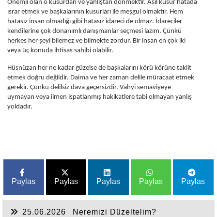
Önemli olan o kusurdan ve yanlıştan dönmektir. Asıl kusur hatada
ısrar etmek ve başkalarının kusurları ile meşgul olmaktır. Hem
hatasız insan olmadığı gibi hatasız idareci de olmaz. İdareciler
kendilerine çok donanımlı danışmanlar seçmesi lazım. Çünkü
herkes her şeyi bilemez ve bilmekte zordur. Bir insan en çok iki
veya üç konuda ihtisas sahibi olabilir.
Hüsnüzan her ne kadar güzelse de başkalarını körü körüne taklit
etmek doğru değildir. Daima ve her zaman delile müracaat etmek
gerekir. Çünkü delilsiz dava geçersizdir. Vahyi semaviyeye
uymayan veya ilmen ispatlanmış hakikatlere tabi olmayan yanlış
yoldadır.
Paylas
Paylas
Paylas
Paylas
Paylas
25.06.2026
Neremizi Düzeltelim?