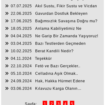
07.07.2025
Akıl Sustu, Fikir Sustu ve Vicdan
Sustu
22.06.2025
Gavurdan Dostluk Bekleyen
Umulmadık Zaman Tokat Yer
17.06.2025
Bağımsızlık Savaşına Doğru mu?
18.05.2025
Anlama Kabiliyetimiz Ne
Durumda?
04.04.2025
Ne Garip Bir Zamanda Yaşıyoruz!
03.04.2025
Bazı Testlerden Geçmeden
Anlaşılmayız
10.02.2025
Berat Kandili Nedir?
04.11.2024
Teşekkür
22.10.2024
Fetö ve Bazı Gerçekler..
05.10.2024
Celladına Aşık Olmak..
24.09.2024
Hak, Hakka Hürmet Edene
Söylenir
03.06.2024
Kılavuzu Karga Olanın…
Sayfa:
1
2
3
4
5