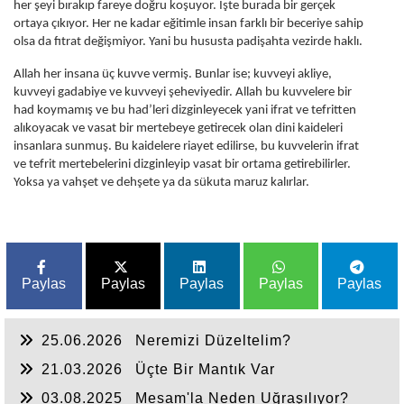
her şeyi bırakıp fareye doğru koşuyor. İşte burada bir gerçek
ortaya çıkıyor. Her ne kadar eğitimle insan farklı bir beceriye sahip
olsa da fıtrat değişmiyor. Yani bu hususta padişahta vezirde haklı.
Allah her insana üç kuvve vermiş. Bunlar ise; kuvveyi akliye,
kuvveyi gadabiye ve kuvveyi şeheviyedir. Allah bu kuvvelere bir
had koymamış ve bu had’leri dizginleyecek yani ifrat ve tefritten
alıkoyacak ve vasat bir mertebeye getirecek olan dini kaideleri
insanlara sunmuş. Bu kaidelere riayet edilirse, bu kuvvelerin ifrat
ve tefrit mertebelerini dizginleyip vasat bir ortama getirebilirler.
Yoksa ya vahşet ve dehşete ya da sükuta maruz kalırlar.
Paylas
Paylas
Paylas
Paylas
Paylas
25.06.2026
Neremizi Düzeltelim?
21.03.2026
Üçte Bir Mantık Var
03.08.2025
Mesam'la Neden Uğraşılıyor?