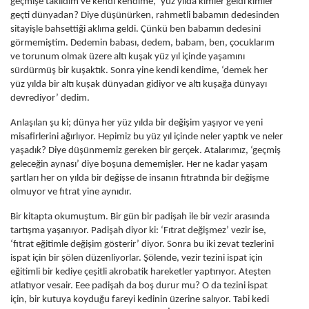
geçmişe takıldım ve kendi kendime, ‘yüz yılda kimler geldi kimler
geçti dünyadan? Diye düşünürken, rahmetli babamın dedesinden
sitayişle bahsettiği aklıma geldi. Çünkü ben babamın dedesini
görmemiştim. Dedemin babası, dedem, babam, ben, çocuklarım
ve torunum olmak üzere altı kuşak yüz yıl içinde yaşamını
sürdürmüş bir kuşaktık. Sonra yine kendi kendime, ‘demek her
yüz yılda bir altı kuşak dünyadan gidiyor ve altı kuşağa dünyayı
devrediyor’ dedim.
Anlaşılan şu ki; dünya her yüz yılda bir değişim yaşıyor ve yeni
misafirlerini ağırlıyor. Hepimiz bu yüz yıl içinde neler yaptık ve neler
yaşadık? Diye düşünmemiz gereken bir gerçek. Atalarımız, ‘geçmiş
geleceğin aynası’ diye boşuna dememişler. Her ne kadar yaşam
şartları her on yılda bir değişse de insanın fıtratında bir değişme
olmuyor ve fıtrat yine aynıdır.
Bir kitapta okumuştum. Bir gün bir padişah ile bir vezir arasında
tartışma yaşanıyor. Padişah diyor ki: ‘Fıtrat değişmez’ vezir ise,
‘fıtrat eğitimle değişim gösterir’ diyor. Sonra bu iki zevat tezlerini
ispat için bir şölen düzenliyorlar. Şölende, vezir tezini ispat için
eğitimli bir kediye çeşitli akrobatik hareketler yaptırıyor. Ateşten
atlatıyor vesair. Eee padişah da boş durur mu? O da tezini ispat
için, bir kutuya koyduğu fareyi kedinin üzerine salıyor. Tabi kedi