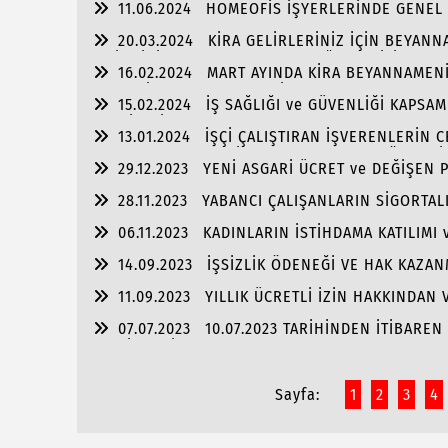
11.06.2024
HOMEOFİS İŞYERLERİNDE GENEL 
20.03.2024
KİRA GELİRLERİNİZ İÇİN BEYANN
ve İNDİRİM HAKLARINIZIN OLDUĞUNU BİLİYOR 
16.02.2024
MART AYINDA KİRA BEYANNAMENİ
(Konut İstisnası 2023 Yılı İçin 21.000,00 TL) UY
15.02.2024
İŞ SAĞLIĞI ve GÜVENLİĞİ KAPSAM
TEHLİKELİ” SINIFTA YER ALIYORSA, ONDAN FAZLA
13.01.2024
İŞÇİ ÇALIŞTIRAN İŞVERENLERİN 
KARŞILAŞMAMASI İÇİN UYMASI GEREKEN ÖNEMLİ
29.12.2023
YENİ ASGARİ ÜCRET ve DEĞİŞEN
28.11.2023
YABANCI ÇALIŞANLARIN SİGORTALI
06.11.2023
KADINLARIN İSTİHDAMA KATILIMI 
HAKLARI:
14.09.2023
İŞSİZLİK ÖDENEĞİ VE HAK KAZAN
11.09.2023
YILLIK ÜCRETLİ İZİN HAKKINDAN 
07.07.2023
10.07.2023 TARİHİNDEN İTİBARE
TESLİMLERİNDE KDV ORANLARI ARTIRILDI.
Sayfa:
1
2
3
4