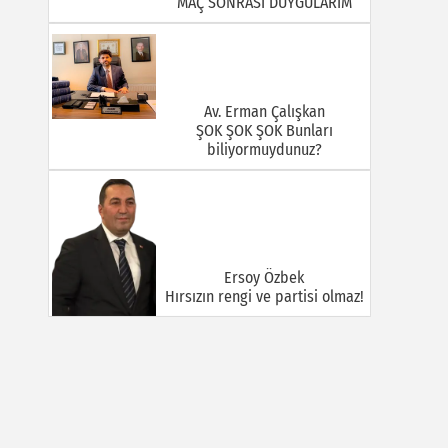
MAÇ SONRASI DUYGULARIM
Av. Erman Çalışkan
ŞOK ŞOK ŞOK Bunları
biliyormuydunuz?
Ersoy Özbek
Hırsızın rengi ve partisi olmaz!
Halil Mert
GÜÇLÜ VE BÜYÜK TÜRKİYE:
KİMLİK TARTIŞMALARI, TEMAS
SAHASI VE İNİSİYATİF
MÜCADELESİ