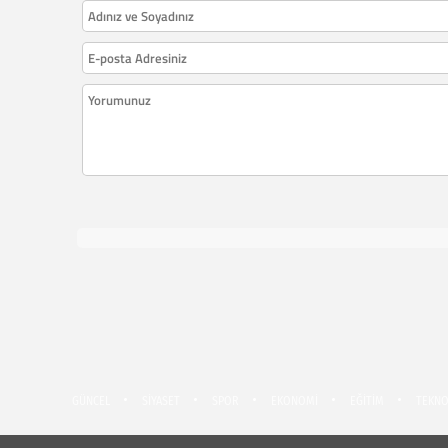
GÜNCEL
SİYASET
SPOR
EKONOMİ
EĞİTİM
TEKNO