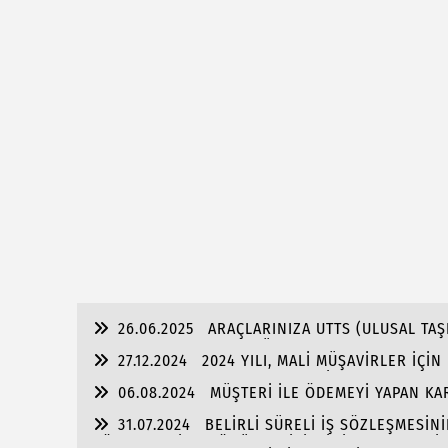
26.06.2025
ARAÇLARINIZA UTTS (ULUSAL TAŞ
TAKTIRDINIZ MI? SON GÜN 30.06.2025
27.12.2024
2024 YILI, MALİ MÜŞAVİRLER İÇİ
ANLAMDA ZORLUKLARLA DOLU BİR YIL OLDU
06.08.2024
MÜŞTERİ İLE ÖDEMEYİ YAPAN KAR
OLMASI DURUMUNDA CEZA MI GELECEK?
31.07.2024
BELİRLİ SÜRELİ İŞ SÖZLEŞMESİNİ
SÖZLEŞMESİNE DÖNÜŞMESİ, İŞÇİNİN KIDEM ve İH