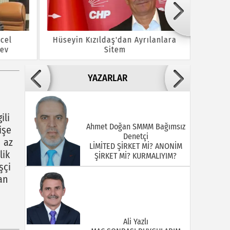
cel
Hüseyin Kızıldaş'dan Ayrılanlara
Bayram
rev
Sitem
Y
YAZARLAR
ili
Ahmet Doğan SMMM Bağımsız
işe
Denetçi
n az
LİMİTED ŞİRKET Mİ? ANONİM
lik
ŞİRKET Mİ? KURMALIYIM?
şçi
an
Ali Yazlı