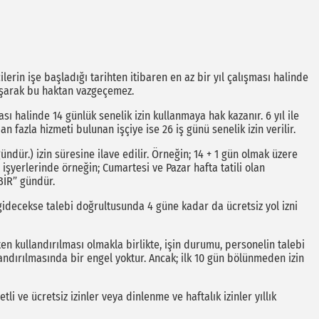
ilerin işe başladığı tarihten itibaren en az bir yıl çalışması halinde
laşarak bu haktan vazgeçemez.
ması halinde 14 günlük senelik izin kullanmaya hak kazanır. 6 yıl ile
an fazla hizmeti bulunan işçiye ise 26 iş günü senelik izin verilir.
 gündür.) izin süresine ilave edilir. Örneğin; 14 + 1 gün olmak üzere
n işyerlerinde örneğin; Cumartesi ve Pazar hafta tatili olan
 “BİR” gündür.
 gidecekse talebi doğrultusunda 4 güne kadar da ücretsiz yol izni
en kullandırılması olmakla birlikte, işin durumu, personelin talebi
landırılmasında bir engel yoktur. Ancak; ilk 10 gün bölünmeden izin
li ve ücretsiz izinler veya dinlenme ve haftalık izinler yıllık