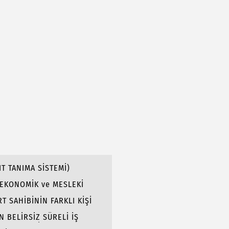
IT TANIMA SİSTEMİ)
N EKONOMİK ve MESLEKİ
T SAHİBİNİN FARKLI KİŞİ
N BELİRSİZ SÜRELİ İŞ
BAR TAZMİNATI HAKLARI: