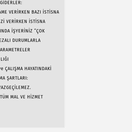
GİDERLER:
AME VERİRKEN BAZI İSTİSNA
MUSUNUZ?
Zİ VERİRKEN İSTİSNA
GULAYACAKSINIZ,
INDA İŞYERİNİZ “ÇOK
 ÇALIŞANINIZ
CEZALI DURUMLARLA
 KURALLAR:
 PARAMETRELER
LIĞI
ve ÇALIŞMA HAYATINDAKİ
MA ŞARTLARI:
VAZGEÇİLEMEZ.
N TÜM MAL VE HİZMET