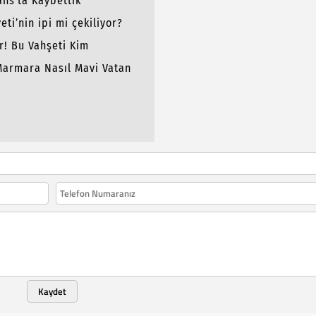
ans’ta Kaybettik
ti’nin ipi mi çekiliyor?
ir! Bu Vahşeti Kim
Marmara Nasıl Mavi Vatan
Kaydet