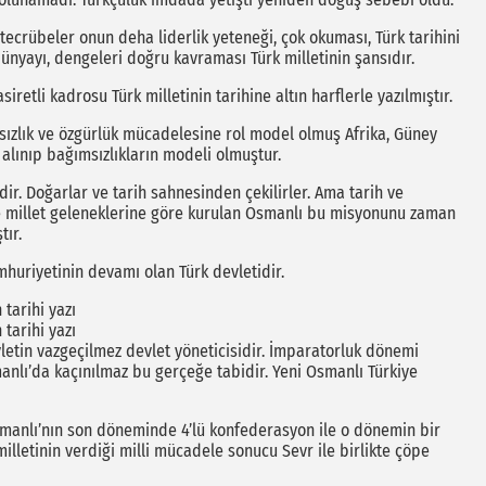
ecrübeler onun deha liderlik yeteneği, çok okuması, Türk tarihini
dünyayı, dengeleri doğru kavraması Türk milletinin şansıdır.
retli kadrosu Türk milletinin tarihine altın harflerle yazılmıştır.
ızlık ve özgürlük mücadelesine rol model olmuş Afrika, Güney
alınıp bağımsızlıkların modeli olmuştur.
ir. Doğarlar ve tarih sahnesinden çekilirler. Ama tarih ve
ve millet geleneklerine göre kurulan Osmanlı bu misyonunu zaman
ır.
mhuriyetinin devamı olan Türk devletidir.
 tarihi yazı
 tarihi yazı
vletin vazgeçilmez devlet yöneticisidir. İmparatorluk dönemi
anlı’da kaçınılmaz bu gerçeğe tabidir. Yeni Osmanlı Türkiye
smanlı’nın son döneminde 4’lü konfederasyon ile o dönemin bir
 milletinin verdiği milli mücadele sonucu Sevr ile birlikte çöpe