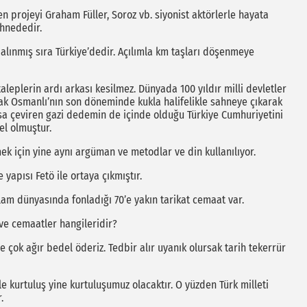
n projeyi Graham Füller, Soroz vb. siyonist aktörlerle hayata
hnededir.
 alınmış sıra Türkiye’dedir. Açılımla km taşları döşenmeye
 taleplerin ardı arkası kesilmez. Dünyada 100 yıldır milli devletler
rak Osmanlı’nın son döneminde kukla halifelikle sahneye çıkarak
sa çeviren gazi dedemin de içinde olduğu Türkiye Cumhuriyetini
l olmuştur.
ek için yine aynı argüman ve metodlar ve din kullanılıyor.
 yapısı Fetö ile ortaya çıkmıştır.
slam dünyasında fonladığı 70’e yakın tarikat cemaat var.
 ve cemaatler hangileridir?
e çok ağır bedel öderiz. Tedbir alır uyanık olursak tarih tekerrür
le kurtuluş yine kurtuluşumuz olacaktır. O yüzden Türk milleti
.