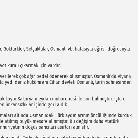
er, Göktürkler, Selçuklular, Osmanlı vb. hatasıyla eğrisi-doğrusuyla
yet kuralı çıkarmak için vardır.
ler verilerek çok ağır bedel ödenerek oluşmuştur. Osmanlı’da Viyana
kıta yedi deniz hükümranı Cihan devleti Osmanlı, tarih sahnesinden
prak kaybı Sakarya meydan muharebesi ile son bulmuştur. İşte o
n imkansızlıklar içinde geri aldık.
ışmaları altında Osmanlıdaki Türk aydınlarının öncülüğünde kurduk.
 atılmış büyük mesafe alınmıştır. Bu değişim daha Atatürk
riyetinin doğuş sancıları asırları almıştır.
el olunamadı. Türkçülük imdada yetişti yeniden doğuş sebebi oldu.