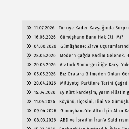
11.07.2026
Türkiye Kader Kavşağında Sürpri
16.06.2026
Gümüşhane Bunu Hak Etti Mi?
04.06.2026
Gümüşhane: Zirve Uçurumlarınd
28.05.2026
Modern Çağda Kadim Gelenek: H
Önderliği
20.05.2026
Atatürk Sömürgeciliğe Karşı Yük
Modeldir..
05.05.2026
Biz Oralara Gitmeden Onları Gö
20.04.2026
Milliyetçi Partilere Tarihi Çağrı!
15.04.2026
Ey Kürt kardeşim, yarın Filistin 
11.04.2026
Köyünü, İlçesini, İlini Ve Gümü
Dernek, Federasyon, Konfederasyon Niçin Vardı
09.04.2026
Gümüşhane’de Altın İçin Altın K
08.03.2026
ABD ve İsrail’in İran’a Saldırıs