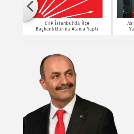
CHP İstanbul'da İlçe
As
Başkanlıklarına Atama Yaptı
Ya
 Kursu
nlik