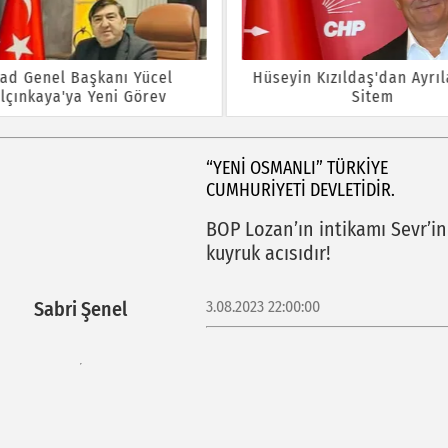
iad Genel Başkanı Yücel
Hüseyin Kızıldaş'dan Ayrı
lçınkaya'ya Yeni Görev
Sitem
“YENI OSMANLI” TÜRKIYE
CUMHURIYETI DEVLETIDIR.
BOP Lozan’ın intikamı Sevr’in
kuyruk acısıdır!
3.08.2023 22:00:00
Sabri Şenel