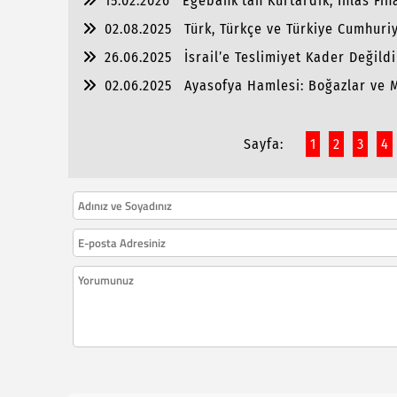
15.02.2026
Egebank’tan Kurtardık, İhlas Fin
02.08.2025
Türk, Türkçe ve Türkiye Cumhuriye
26.06.2025
İsrail’e Teslimiyet Kader Değild
Durduracak?
02.06.2025
Ayasofya Hamlesi: Boğazlar ve 
Oldu?
Sayfa:
1
2
3
4