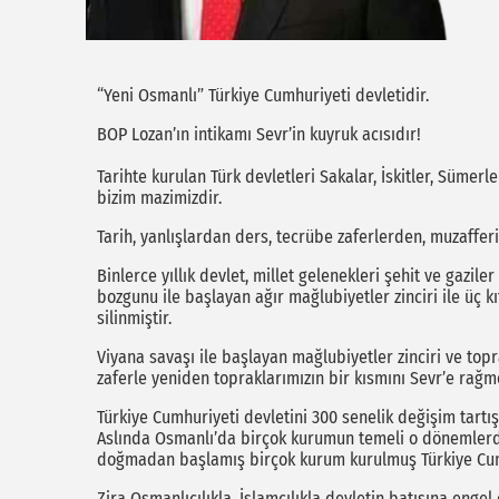
“Yeni Osmanlı” Türkiye Cumhuriyeti devletidir.
BOP Lozan’ın intikamı Sevr’in kuyruk acısıdır!
Tarihte kurulan Türk devletleri Sakalar, İskitler, Sümerl
bizim mazimizdir.
Tarih, yanlışlardan ders, tecrübe zaferlerden, muzafferi
Binlerce yıllık devlet, millet gelenekleri şehit ve gazi
bozgunu ile başlayan ağır mağlubiyetler zinciri ile üç 
silinmiştir.
Viyana savaşı ile başlayan mağlubiyetler zinciri ve to
zaferle yeniden topraklarımızın bir kısmını Sevr’e rağme
Türkiye Cumhuriyeti devletini 300 senelik değişim tart
Aslında Osmanlı’da birçok kurumun temeli o dönemlerde
doğmadan başlamış birçok kurum kurulmuş Türkiye Cumhu
Zira Osmanlıcılıkla, İslamcılıkla devletin batışına eng