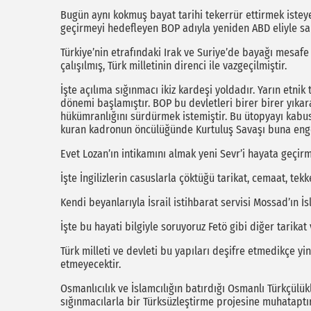
Bugün aynı kokmuş bayat tarihi tekerrür ettirmek isteye
geçirmeyi hedefleyen BOP adıyla yeniden ABD eliyle sa
Türkiye’nin etrafındaki Irak ve Suriye’de bayağı mesafe
çalışılmış, Türk milletinin direnci ile vazgeçilmiştir.
İşte açılıma sığınmacı ikiz kardeşi yoldadır. Yarın etnik
dönemi başlamıştır. BOP bu devletleri birer birer yıka
hükümranlığını sürdürmek istemiştir. Bu ütopyayı kabu
kuran kadronun öncülüğünde Kurtuluş Savaşı buna enge
Evet Lozan’ın intikamını almak yeni Sevr’i hayata geçirm
İşte İngilizlerin casuslarla çöktüğü tarikat, cemaat, tekke
Kendi beyanlarıyla İsrail istihbarat servisi Mossad’ın İ
İşte bu hayati bilgiyle soruyoruz Fetö gibi diğer tarikat
Türk milleti ve devleti bu yapıları deşifre etmedikçe yin
etmeyecektir.
Osmanlıcılık ve İslamcılığın batırdığı Osmanlı Türkçülük
sığınmacılarla bir Türksüzleştirme projesine muhataptır