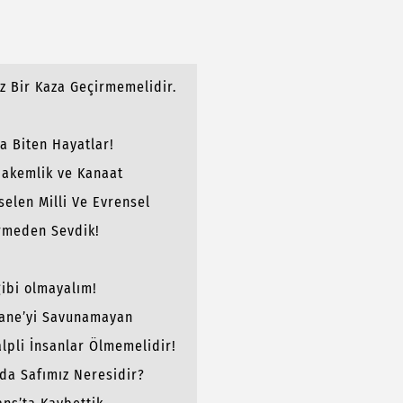
z Bir Kaza Geçirmemelidir.
a Biten Hayatlar!
akemlik ve Kanaat
selen Milli Ve Evrensel
rmeden Sevdik!
gibi olmayalım!
şhane’yi Savunamayan
r?
alpli İnsanlar Ölmemelidir!
ında Safımız Neresidir?