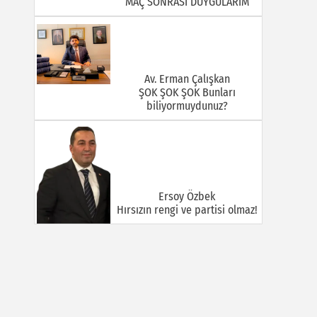
MAÇ SONRASI DUYGULARIM
Av. Erman Çalışkan
ŞOK ŞOK ŞOK Bunları
biliyormuydunuz?
Ersoy Özbek
Hırsızın rengi ve partisi olmaz!
Halil Mert
GÜÇLÜ VE BÜYÜK TÜRKİYE:
KİMLİK TARTIŞMALARI, TEMAS
SAHASI VE İNİSİYATİF
MÜCADELESİ