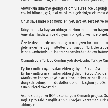
Atatürk’ün dünyaya geldiği ve ömrü süresince yaşadığı t
çok iyi bilmesi, çağı akıl ve bilimle çok doğru okuması 
Onun sayesinde o zamanki ehliyet, liyakat, feraset ve basi
Dünyanın hala hayran olduğu mazlum milletlerin bağıms
Amerika, Hindistan ve dünyanın birçok ülkesinde örnek 
Özetle devletlerde insanlar gibi muayyen bir ömre tabid
geleneklerine bağlı milletler ölümsüzdür. Türk devlet 
içinde kaybetmiş vb. benzer sebeplerden dolayı batmışt
Osmanlı yeni Türkiye Cumhuriyeti devletidir. Türkiye Cu
Ey Türk milleti uyan vatan elden gidiyor. Servet Avcı’dan
Ey Türk milleti uyan vatan elden gidiyor. Servet Avcı’dan
Atatürk ve kadrosu aydınlar, rütbeli askerler her iki de
dünyada bitmiş milli devletler dönemi başlamıştır. Osm
Cumhuriyeti devletidir.
Aslında bu günkü BOP patentli yeni Osmanlı projesi, O
İngiliz projesidir. İngilizlerin bu projesi kahraman Türk
atılmıştır.