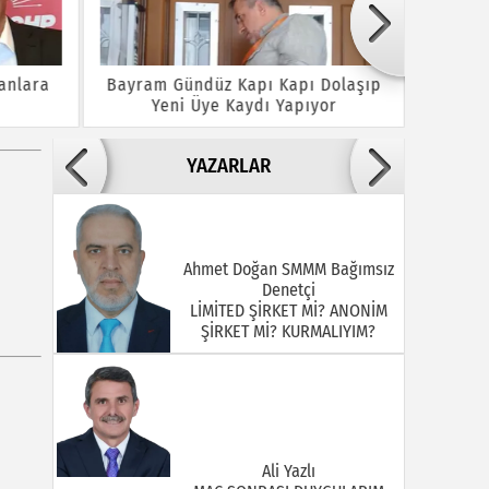
lanlara
Bayram Gündüz Kapı Kapı Dolaşıp
ÖMERL
Yeni Üye Kaydı Yapıyor
GEZ
SAH
YAZARLAR
Ahmet Doğan SMMM Bağımsız
Denetçi
LİMİTED ŞİRKET Mİ? ANONİM
ŞİRKET Mİ? KURMALIYIM?
Ali Yazlı