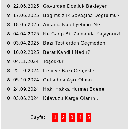
Sustu
22.06.2025
Gavurdan Dostluk Bekleyen
Umulmadık Zaman Tokat Yer
17.06.2025
Bağımsızlık Savaşına Doğru mu?
18.05.2025
Anlama Kabiliyetimiz Ne
Durumda?
04.04.2025
Ne Garip Bir Zamanda Yaşıyoruz!
03.04.2025
Bazı Testlerden Geçmeden
Anlaşılmayız
10.02.2025
Berat Kandili Nedir?
04.11.2024
Teşekkür
22.10.2024
Fetö ve Bazı Gerçekler..
05.10.2024
Celladına Aşık Olmak..
24.09.2024
Hak, Hakka Hürmet Edene
Söylenir
03.06.2024
Kılavuzu Karga Olanın…
Sayfa:
1
2
3
4
5