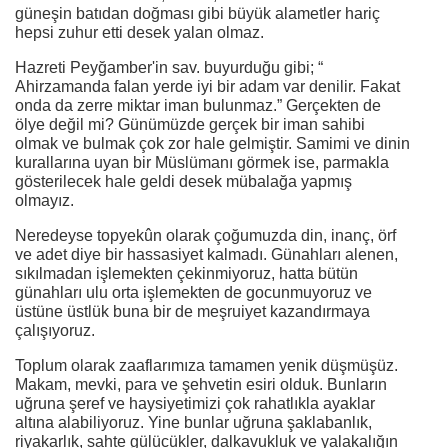
güneşin batıdan doğması gibi büyük alametler hariç
hepsi zuhur etti desek yalan olmaz.
Hazreti Peyğamber'in sav. buyurduğu gibi; “
Ahirzamanda falan yerde iyi bir adam var denilir. Fakat
onda da zerre miktar iman bulunmaz.” Gerçekten de
ölye değil mi? Günümüzde gerçek bir iman sahibi
olmak ve bulmak çok zor hale gelmiştir. Samimi ve dinin
kurallarına uyan bir Müslümanı görmek ise, parmakla
gösterilecek hale geldi desek mübalağa yapmış
olmayız.
Neredeyse topyekûn olarak çoğumuzda din, inanç, örf
ve adet diye bir hassasiyet kalmadı. Günahları alenen,
sıkılmadan işlemekten çekinmiyoruz, hatta bütün
günahları ulu orta işlemekten de gocunmuyoruz ve
üstüne üstlük buna bir de meşruiyet kazandırmaya
çalışıyoruz.
Toplum olarak zaaflarımıza tamamen yenik düşmüşüz.
Makam, mevki, para ve şehvetin esiri olduk. Bunların
uğruna şeref ve haysiyetimizi çok rahatlıkla ayaklar
altına alabiliyoruz. Yine bunlar uğruna şaklabanlık,
riyakarlık, sahte gülücükler, dalkavukluk ve yalakalığın