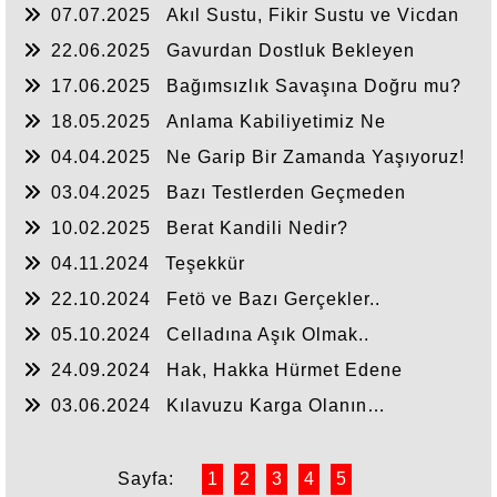
07.07.2025
Akıl Sustu, Fikir Sustu ve Vicdan
Sustu
22.06.2025
Gavurdan Dostluk Bekleyen
Umulmadık Zaman Tokat Yer
17.06.2025
Bağımsızlık Savaşına Doğru mu?
18.05.2025
Anlama Kabiliyetimiz Ne
Durumda?
04.04.2025
Ne Garip Bir Zamanda Yaşıyoruz!
03.04.2025
Bazı Testlerden Geçmeden
Anlaşılmayız
10.02.2025
Berat Kandili Nedir?
04.11.2024
Teşekkür
22.10.2024
Fetö ve Bazı Gerçekler..
05.10.2024
Celladına Aşık Olmak..
24.09.2024
Hak, Hakka Hürmet Edene
Söylenir
03.06.2024
Kılavuzu Karga Olanın…
Sayfa:
1
2
3
4
5