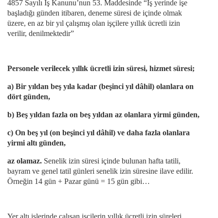
4857 Sayılı İş Kanunu’nun 53. Maddesinde “İş yerinde işe
başladığı günden itibaren, deneme süresi de içinde olmak
üzere, en az bir yıl çalışmış olan işçilere yıllık ücretli izin
verilir, denilmektedir”
Personele verilecek yıllık ücretli izin süresi, hizmet süresi;
a) Bir yıldan beş yıla kadar (beşinci yıl dâhil) olanlara on
dört günden,
b) Beş yıldan fazla on beş yıldan az olanlara yirmi günden,
c) On beş yıl (on beşinci yıl dâhil) ve daha fazla olanlara
yirmi altı günden,
az olamaz.
Senelik izin süresi içinde bulunan hafta tatili,
bayram ve genel tatil günleri senelik izin süresine ilave edilir.
Örneğin 14 gün + Pazar günü = 15 gün gibi…
Yer altı işlerinde çalışan işçilerin yıllık ücretli izin süreleri