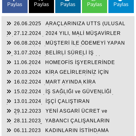
Paylas
Paylas
Paylas
Paylas
Paylas
26.06.2025
ARAÇLARINIZA UTTS (ULUSAL
TAŞIT TANIMA SİSTEMİ) TAKTIRDINIZ MI? SON
27.12.2024
2024 YILI, MALİ MÜŞAVİRLER
GÜN 30.06.2025
İÇİN EKONOMİK ve MESLEKİ ANLAMDA
06.08.2024
MÜŞTERİ İLE ÖDEMEYİ YAPAN
ZORLUKLARLA DOLU BİR YIL OLDU
KART SAHİBİNİN FARKLI KİŞİ OLMASI
31.07.2024
BELİRLİ SÜRELİ İŞ
DURUMUNDA CEZA MI GELECEK?
SÖZLEŞMESİNİN BELİRSİZ SÜRELİ İŞ
11.06.2024
HOMEOFİS İŞYERLERİNDE
SÖZLEŞMESİNE DÖNÜŞMESİ, İŞÇİNİN KIDEM
GENEL GİDERLER:
ve İHBAR TAZMİNATI HAKLARI:
20.03.2024
KİRA GELİRLERİNİZ İÇİN
BEYANNAME VERİRKEN BAZI İSTİSNA ve
16.02.2024
MART AYINDA KİRA
İNDİRİM HAKLARINIZIN OLDUĞUNU BİLİYOR
BEYANNAMENİZİ VERİRKEN İSTİSNA (Konut
MUSUNUZ?
15.02.2024
İŞ SAĞLIĞI ve GÜVENLİĞİ
İstisnası 2023 Yılı İçin 21.000,00 TL)
KAPSAMINDA İŞYERİNİZ “ÇOK TEHLİKELİ”
UYGULAYACAKSINIZ,
13.01.2024
İŞÇİ ÇALIŞTIRAN
SINIFTA YER ALIYORSA, ONDAN FAZLA
İŞVERENLERİN CEZALI DURUMLARLA
ÇALIŞANINIZ
29.12.2023
YENİ ASGARİ ÜCRET ve
KARŞILAŞMAMASI İÇİN UYMASI GEREKEN
DEĞİŞEN PARAMETRELER
ÖNEMLİ KURALLAR:
28.11.2023
YABANCI ÇALIŞANLARIN
SİGORTALILIĞI
06.11.2023
KADINLARIN İSTİHDAMA
KATILIMI ve ÇALIŞMA HAYATINDAKİ HAKLARI: