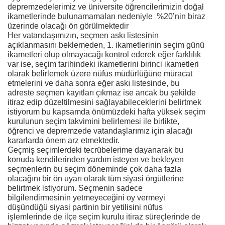
depremzedelerimiz ve üniversite öğrencilerimizin doğal
ikametlerinde bulunamamaları nedeniyle %20’nin biraz
üzerinde olacağı ön görülmektedir
Her vatandaşımızın, seçmen askı listesinin
açıklanmasını beklemeden, 1. ikametlerinin seçim günü
ikametleri olup olmayacağı kontrol ederek eğer farklılık
var ise, seçim tarihindeki ikametlerini birinci ikametleri
olarak belirlemek üzere nüfus müdürlüğüne müracat
etmelerini ve daha sonra eğer askı listesinde, bu
adreste seçmen kayıtları çıkmaz ise ancak bu şekilde
itiraz edip düzeltilmesini sağlayabileceklerini belirtmek
istiyorum bu kapsamda önümüzdeki hafta yüksek seçim
kurulunun seçim takvimini belirlemesi ile birlikte,
öğrenci ve depremzede vatandaşlarımız için alacağı
kararlarda önem arz etmektedir.
Geçmiş seçimlerdeki tecrübelerime dayanarak bu
konuda kendilerinden yardım isteyen ve bekleyen
seçmenlerin bu seçim döneminde çok daha fazla
olacağını bir ön uyarı olarak tüm siyasi örgütlerine
belirtmek istiyorum. Seçmenin sadece
bilgilendirmesinin yetmeyeceğini oy vermeyi
düşündüğü siyasi partinin bir yetilisini nüfus
işlemlerinde de ilçe seçim kurulu itiraz süreçlerinde de