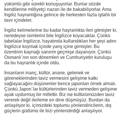
yükümlü gibi sürekli konuşuyorlar. Bunlar sözde
kendilerine milliyetçi nazarı ile de bakabiliyorlar. Ama
İngiliz hayranlığına gelince de herkesten fazla iştahlı bir
tavır içindeler.
İngiliz kelimelerine bu kadar hayranlıkta ileri gitmişler ki,
neredeyse isimlerini bile İngilizce koyacaklar. Çünkü
tabelalar İngilizce, hayatında kullandıkları her şeyi adını
İngilizce koymak içinde yarış içine girmişler. Bu
özentinin kaynağı sanırım geçmişe dayanıyor. Çünkü
Osmanlı´nın son dönemleri ve Cumhuriyetin kuruluşu
da bu hayranlık içinde oldu.
İnsanların inanç, kültür, anane, gelenek ve
göreneklerinden taviz vermesini gelişime katkı
sağlayacağını düşünenler bence japonları örnek almalı.
Çünkü Japon´lar kültürlerinden taviz vermeden gelişime
ayak uydurmuş bir millettir. Biz ise kültürümüzden taviz
vererek değil ilerleme en dine düşmüşüz. Burdan da
anlaşılıyor ki, içimizdeki toplumu yönlendiricilerin, dış
güçlerin güdümü ile bizi yönlendirdiği anlaşılıyor.