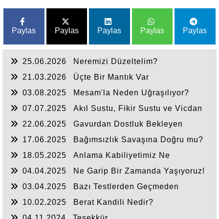
Paylas
Paylas
Paylas
Paylas
Paylas
25.06.2026
Neremizi Düzeltelim?
21.03.2026
Üçte Bir Mantık Var
03.08.2025
Mesam'la Neden Uğraşılıyor?
07.07.2025
Akıl Sustu, Fikir Sustu ve Vicdan
Sustu
22.06.2025
Gavurdan Dostluk Bekleyen
Umulmadık Zaman Tokat Yer
17.06.2025
Bağımsızlık Savaşına Doğru mu?
18.05.2025
Anlama Kabiliyetimiz Ne
Durumda?
04.04.2025
Ne Garip Bir Zamanda Yaşıyoruz!
03.04.2025
Bazı Testlerden Geçmeden
Anlaşılmayız
10.02.2025
Berat Kandili Nedir?
04.11.2024
Teşekkür