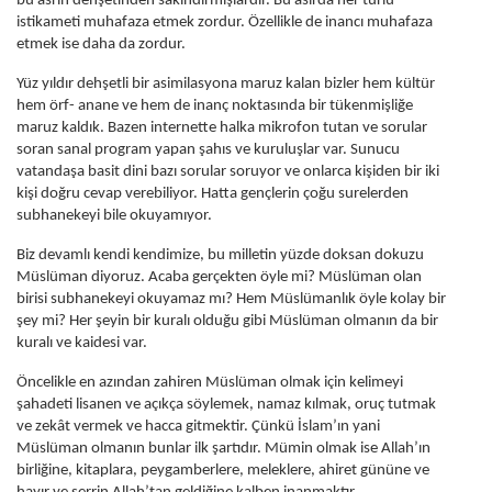
bu asrın dehşetinden sakındırmışlardır. Bu asırda her türlü
istikameti muhafaza etmek zordur. Özellikle de inancı muhafaza
etmek ise daha da zordur.
Yüz yıldır dehşetli bir asimilasyona maruz kalan bizler hem kültür
hem örf- anane ve hem de inanç noktasında bir tükenmişliğe
maruz kaldık. Bazen internette halka mikrofon tutan ve sorular
soran sanal program yapan şahıs ve kuruluşlar var. Sunucu
vatandaşa basit dini bazı sorular soruyor ve onlarca kişiden bir iki
kişi doğru cevap verebiliyor. Hatta gençlerin çoğu surelerden
subhanekeyi bile okuyamıyor.
Biz devamlı kendi kendimize, bu milletin yüzde doksan dokuzu
Müslüman diyoruz. Acaba gerçekten öyle mi? Müslüman olan
birisi subhanekeyi okuyamaz mı? Hem Müslümanlık öyle kolay bir
şey mi? Her şeyin bir kuralı olduğu gibi Müslüman olmanın da bir
kuralı ve kaidesi var.
Öncelikle en azından zahiren Müslüman olmak için kelimeyi
şahadeti lisanen ve açıkça söylemek, namaz kılmak, oruç tutmak
ve zekât vermek ve hacca gitmektir. Çünkü İslam’ın yani
Müslüman olmanın bunlar ilk şartıdır. Mümin olmak ise Allah’ın
birliğine, kitaplara, peygamberlere, meleklere, ahiret gününe ve