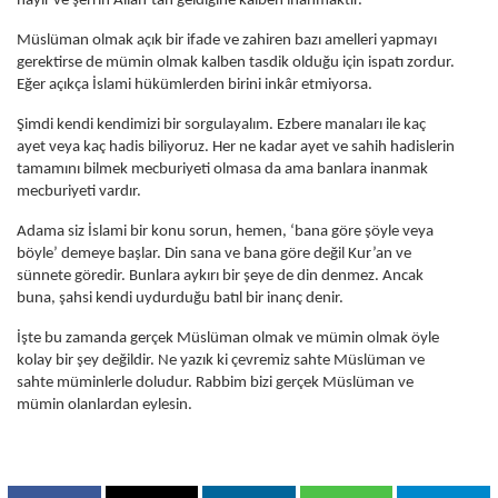
hayır ve şerrin Allah’tan geldiğine kalben inanmaktır.
Müslüman olmak açık bir ifade ve zahiren bazı amelleri yapmayı
gerektirse de mümin olmak kalben tasdik olduğu için ispatı zordur.
Eğer açıkça İslami hükümlerden birini inkâr etmiyorsa.
Şimdi kendi kendimizi bir sorgulayalım. Ezbere manaları ile kaç
ayet veya kaç hadis biliyoruz. Her ne kadar ayet ve sahih hadislerin
tamamını bilmek mecburiyeti olmasa da ama banlara inanmak
mecburiyeti vardır.
Adama siz İslami bir konu sorun, hemen, ‘bana göre şöyle veya
böyle’ demeye başlar. Din sana ve bana göre değil Kur’an ve
sünnete göredir. Bunlara aykırı bir şeye de din denmez. Ancak
buna, şahsi kendi uydurduğu batıl bir inanç denir.
İşte bu zamanda gerçek Müslüman olmak ve mümin olmak öyle
kolay bir şey değildir. Ne yazık ki çevremiz sahte Müslüman ve
sahte müminlerle doludur. Rabbim bizi gerçek Müslüman ve
mümin olanlardan eylesin.