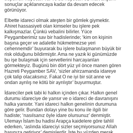
sonuçlar açıklanıncaya kadar da devam edecek
görünüyor.
Elbette idareci olmak ateşten bir gömlek giymektir.
Ahiret hassasiyeti olan kimseler bu işlere pek
kalkışmazlar. Çünkü vebalini bilirler. Yüce
Peygamberimiz sav bir hadislerinde; ‘kim on kişinin
başına geçer ve adaletle hükmetmezse yeri
cehennemdir’ buyurarak bu işlere bulaşmanın büyük bir
risk olduğunu bildirmiştir. Ama ne yazık ki günümüzde
bu işe bulaşmak için servetlerini harcayanları
görmekteyiz. Bugünü bin dört yüz yıl önce manen gören
Hazreti Peygamber SAV, ‘sizler ahirzamanda idareye
çok talip olacaksınız. Fakat O ne iyi bir süt anne ve
ondan ayrılış ne kötü bir ayrılıştır’ buyurmuştur.
İdareciler pek tabi ki halkın içinden çıkar. Halkın genel
durumu idareciye de yansır ve o idareci de davranışını
halka yansıtır. Yani idareci halkın genelinin durumuna
göre gelir. Bundan dolayı yine bu konu ile ilgili bir
hadiste; ‘nasılsanız öyle idare olursunuz’ denmiştir.
Ulemayı İslam bu hadisi Arapça kaidelere göre tahlil
ederken, ‘aslında idareciyi sizler seçmiyorsunuz Allah
başınıza getiriyor’ demişlerdir. İşte bu yüzden merak