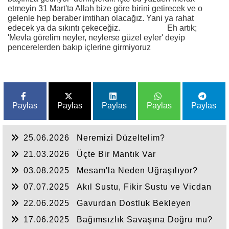
etmeyin 31 Mart'ta Allah bize göre birini getirecek ve o
gelenle hep beraber imtihan olacağız. Yani ya rahat
edecek ya da sıkıntı çekeceğiz. Eh artık;
'Mevla görelim neyler, neylerse güzel eyler' deyip
pencerelerden bakıp içlerine girmiyoruz
Paylas
Paylas
Paylas
Paylas
Paylas
25.06.2026
Neremizi Düzeltelim?
21.03.2026
Üçte Bir Mantık Var
03.08.2025
Mesam'la Neden Uğraşılıyor?
07.07.2025
Akıl Sustu, Fikir Sustu ve Vicdan
Sustu
22.06.2025
Gavurdan Dostluk Bekleyen
Umulmadık Zaman Tokat Yer
17.06.2025
Bağımsızlık Savaşına Doğru mu?