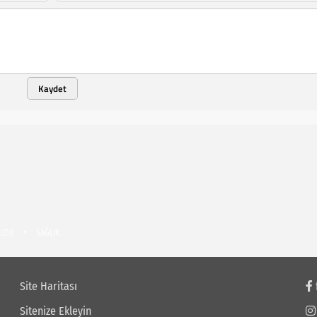
Kaydet
LOJİ
SAĞLIK
Site Haritası
Sitenize Ekleyin