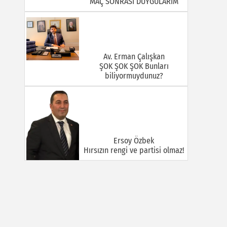
MAÇ SONRASI DUYGULARIM
Av. Erman Çalışkan
ŞOK ŞOK ŞOK Bunları
biliyormuydunuz?
Ersoy Özbek
Hırsızın rengi ve partisi olmaz!
Halil Mert
GÜÇLÜ VE BÜYÜK TÜRKİYE:
KİMLİK TARTIŞMALARI, TEMAS
SAHASI VE İNİSİYATİF
MÜCADELESİ