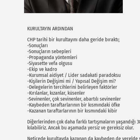
KURULTAYIN ARDINDAN
CHP tarihi bir kurultayını daha geride bıraktı;
-Sonuçları
-Sonuçların sebepleri
-Propaganda yöntemleri
-Siyasette vefa olgusu
-Ekip ve kadro
-Kurumsal aidiyet / Lider sadakati paradoksu
-Kişilerin Değişimi mi / Yapısal Değişim mi?
-Delegelerin tercihlerini belirleyen faktörler
-Kırılanlar, kızanlar, küsenler
-Sevinenler, çok sevinenler, abartılı sevinenler
-Kaybeden taraftarlarının bir kısmındaki öfke
-Kazanan taraftarlarının bir kısmındaki kibir
Diğerlerinden çok daha farklı tartışmaların yaşandığı 38
kılabiliriz. Ancak bu aşamada yersiz ve gereksiz olur.
Neticede kurultayda kazanan da kaybeden de yerelde v