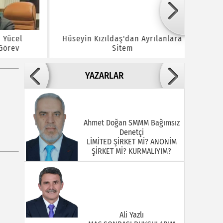
cel
Hüseyin Kızıldaş'dan Ayrılanlara
Bayram
rev
Sitem
Y
YAZARLAR
Ahmet Doğan SMMM Bağımsız
Denetçi
LİMİTED ŞİRKET Mİ? ANONİM
ŞİRKET Mİ? KURMALIYIM?
Ali Yazlı