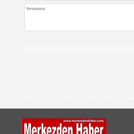
GÜNCEL
SİYASET
SPOR
EKONOMİ
EĞİTİM
TEKNO