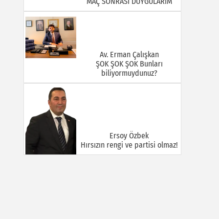
MAÇ SONRASI DUYGULARIM
Av. Erman Çalışkan
ŞOK ŞOK ŞOK Bunları
biliyormuydunuz?
Ersoy Özbek
Hırsızın rengi ve partisi olmaz!
Halil Mert
GÜÇLÜ VE BÜYÜK TÜRKİYE:
KİMLİK TARTIŞMALARI, TEMAS
SAHASI VE İNİSİYATİF
MÜCADELESİ