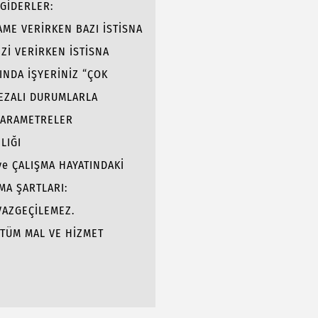
GİDERLER:
AME VERİRKEN BAZI İSTİSNA
MUSUNUZ?
Zİ VERİRKEN İSTİSNA
GULAYACAKSINIZ,
INDA İŞYERİNİZ “ÇOK
 ÇALIŞANINIZ
CEZALI DURUMLARLA
 KURALLAR:
 PARAMETRELER
LIĞI
ve ÇALIŞMA HAYATINDAKİ
MA ŞARTLARI:
VAZGEÇİLEMEZ.
N TÜM MAL VE HİZMET