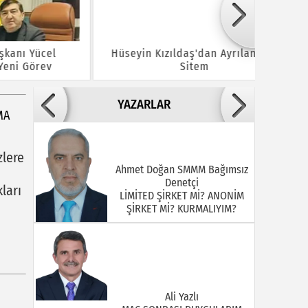
cel
Hüseyin Kızıldaş'dan Ayrılanlara
Bayram
rev
Sitem
Y
YAZARLAR
MA
zlere
Ahmet Doğan SMMM Bağımsız
Denetçi
ları
LİMİTED ŞİRKET Mİ? ANONİM
ŞİRKET Mİ? KURMALIYIM?
Ali Yazlı