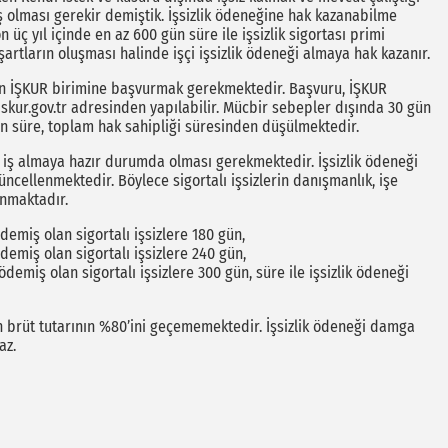
ş olması gerekir demiştik. İşsizlik ödeneğine hak kazanabilme
üç yıl içinde en az 600 gün süre ile işsizlik sigortası primi
artların oluşması halinde işçi işsizlik ödeneği almaya hak kazanır.
ın İŞKUR birimine başvurmak gerekmektedir. Başvuru, İŞKUR
kur.gov.tr adresinden yapılabilir. Mücbir sebepler dışında 30 gün
n süre, toplam hak sahipliği süresinden düşülmektedir.
in iş almaya hazır durumda olması gerekmektedir. İşsizlik ödeneği
ncellenmektedir. Böylece sigortalı işsizlerin danışmanlık, işe
anmaktadır.
ödemiş olan sigortalı işsizlere 180 gün,
ödemiş olan sigortalı işsizlere 240 gün,
 ödemiş olan sigortalı işsizlere 300 gün, süre ile işsizlik ödeneği
in brüt tutarının %80’ini geçememektedir. İşsizlik ödeneği damga
maz.