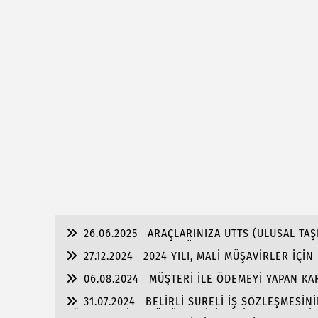
26.06.2025
ARAÇLARINIZA UTTS (ULUSAL TAŞ
TAKTIRDINIZ MI? SON GÜN 30.06.2025
27.12.2024
2024 YILI, MALİ MÜŞAVİRLER İÇİ
ANLAMDA ZORLUKLARLA DOLU BİR YIL OLDU
06.08.2024
MÜŞTERİ İLE ÖDEMEYİ YAPAN KAR
OLMASI DURUMUNDA CEZA MI GELECEK?
31.07.2024
BELİRLİ SÜRELİ İŞ SÖZLEŞMESİNİ
SÖZLEŞMESİNE DÖNÜŞMESİ, İŞÇİNİN KIDEM ve İH