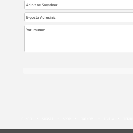
GÜNCEL
SİYASET
SPOR
EKONOMİ
EĞİTİM
TEKNO