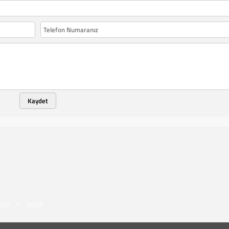
Kaydet
LOJİ
SAĞLIK