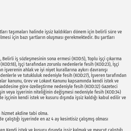
rtları taşımaları halinde işsiz kaldıkları dönem için belirli süre ve
mesi için bazı şartların oluşması gerekmektedir. Bu şartları
, Belirli iş sözleşmesinin sona ermesi (KOD:5), Toplu işçi çıkarma
(KOD:18), İşçi tarafından zorunlu nedenlerle fesih (KOD:23), İşçi
n işverenin ahlak ve iyi niyet kurallarına aykırı davranışı
denlerle ve tutukluluk nedeniyle fesih (KOD:27), İşveren tarafından
kalar kanunu, Grev ve Lokavt Kanunu kapsamında kendi istek ve
 Maddesine göre özelleştirme nedeniyle fesih (KOD:32) Gazeteci
işin veya işyerinin niteliğinin değişmesi nedeniyle fesih (KOD:34)
de işçinin kendi istek ve kusuru dışında işsiz kaldığı kabul edilir ve
 hizmet akdine tabi olma.
 çalıştığı işyerinde en az 4 ay kesintisiz çalışmış olması
ken Kendi istek ve kusuru dışında işsiz kalmak ve mevcut çalıştığı