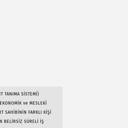
IT TANIMA SİSTEMİ)
N EKONOMİK ve MESLEKİ
T SAHİBİNİN FARKLI KİŞİ
N BELİRSİZ SÜRELİ İŞ
BAR TAZMİNATI HAKLARI: