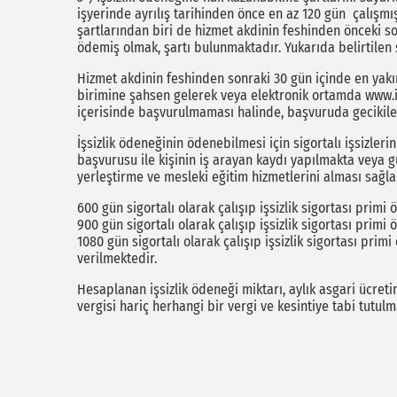
işyerinde ayrılış tarihinden önce en az 120 gün çalışmı
şartlarından biri de hizmet akdinin feshinden önceki son 
ödemiş olmak, şartı bulunmaktadır. Yukarıda belirtilen ş
Hizmet akdinin feshinden sonraki 30 gün içinde en yak
birimine şahsen gelerek veya elektronik ortamda www.is
içerisinde başvurulmaması halinde, başvuruda gecikile
İşsizlik ödeneğinin ödenebilmesi için sigortalı işsizler
başvurusu ile kişinin iş arayan kaydı yapılmakta veya gü
yerleştirme ve mesleki eğitim hizmetlerini alması sağl
600 gün sigortalı olarak çalışıp işsizlik sigortası primi 
900 gün sigortalı olarak çalışıp işsizlik sigortası primi 
1080 gün sigortalı olarak çalışıp işsizlik sigortası primi
verilmektedir.
Hesaplanan işsizlik ödeneği miktarı, aylık asgari ücret
vergisi hariç herhangi bir vergi ve kesintiye tabi tutul