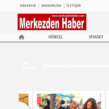
ANASAYFA
HAKKIMIZDA
İLETIŞIM
GÜNCEL
SİYASET
ÖNE
Tüsekon'dan Eğitim Araçlarına ÖTV Muafiy
ÇIKANLAR