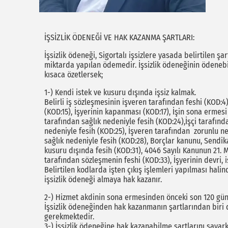
İŞSİZLİK ÖDENEĞİ VE HAK KAZANMA ŞARTLARI:
İşsizlik ödeneği, Sigortalı işsizlere yasada belirtilen şa
miktarda yapılan ödemedir. İşsizlik ödeneğinin ödenebil
kısaca özetlersek;
1-) Kendi istek ve kusuru dışında işsiz kalmak.
Belirli iş sözleşmesinin işveren tarafından feshi (KOD:4)
(KOD:15), İşyerinin kapanması (KOD:17), İşin sona ermesi 
tarafından sağlık nedeniyle fesih (KOD:24),İşçi tarafında
nedeniyle fesih (KOD:25), İşveren tarafından zorunlu ne
sağlık nedeniyle fesih (KOD:28), Borçlar kanunu, Sendi
kusuru dışında fesih (KOD:31), 4046 Sayılı Kanunun 21.
tarafından sözleşmenin feshi (KOD:33), İşyerinin devri, 
Belirtilen kodlarda işten çıkış işlemleri yapılması halin
işsizlik ödeneği almaya hak kazanır.
2-) Hizmet akdinin sona ermesinden önceki son 120 gün
İşsizlik ödeneğinden hak kazanmanın şartlarından biri de
gerekmektedir.
3-) İşsizlik ödeneğine hak kazanabilme şartlarını sayar