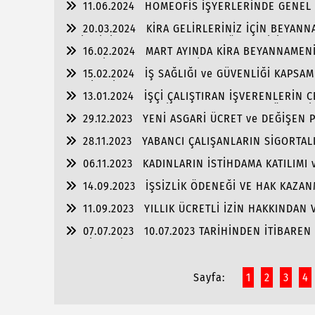
11.06.2024
HOMEOFİS İŞYERLERİNDE GENEL 
20.03.2024
KİRA GELİRLERİNİZ İÇİN BEYANN
ve İNDİRİM HAKLARINIZIN OLDUĞUNU BİLİYOR 
16.02.2024
MART AYINDA KİRA BEYANNAMENİ
(Konut İstisnası 2023 Yılı İçin 21.000,00 TL) UY
15.02.2024
İŞ SAĞLIĞI ve GÜVENLİĞİ KAPSAM
TEHLİKELİ” SINIFTA YER ALIYORSA, ONDAN FAZLA
13.01.2024
İŞÇİ ÇALIŞTIRAN İŞVERENLERİN 
KARŞILAŞMAMASI İÇİN UYMASI GEREKEN ÖNEMLİ
29.12.2023
YENİ ASGARİ ÜCRET ve DEĞİŞEN
28.11.2023
YABANCI ÇALIŞANLARIN SİGORTALI
06.11.2023
KADINLARIN İSTİHDAMA KATILIMI 
HAKLARI:
14.09.2023
İŞSİZLİK ÖDENEĞİ VE HAK KAZAN
11.09.2023
YILLIK ÜCRETLİ İZİN HAKKINDAN 
07.07.2023
10.07.2023 TARİHİNDEN İTİBARE
TESLİMLERİNDE KDV ORANLARI ARTIRILDI.
Sayfa:
1
2
3
4