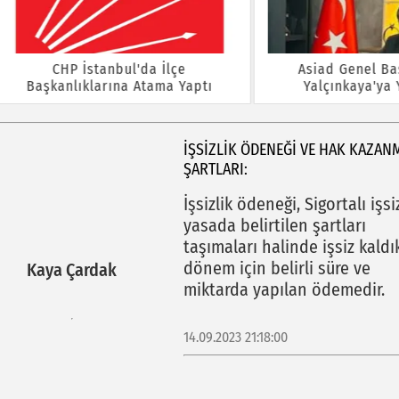
CHP İstanbul'da İlçe
Asiad Genel Başkanı Yü
kanlıklarına Atama Yaptı
Yalçınkaya'ya Yeni Gö
İŞSİZLİK ÖDENEĞİ VE HAK KAZAN
ŞARTLARI:
İşsizlik ödeneği, Sigortalı işsi
yasada belirtilen şartları
taşımaları halinde işsiz kaldık
dönem için belirli süre ve
Kaya Çardak
miktarda yapılan ödemedir.
14.09.2023 21:18:00