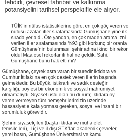
tehdidi, çevresel tahribat ve kalkınma
potansiyelini tarihsel perspektifle ele alıyor.
TÜİK’in nüfus istatistiklerine göre, en çok göç veren ve
nüfusu azalan iller sıralamasında Gümüşhane yine ilk
sırada yer aldı. Öte yandan, en çok maden arama izni
verilen iller sıralamasında %93 gibi korkunç bir oranla
Gümüşhane’nin bulunması, şehir adına ikinci bir rekor
oldu! Maalesef rekorlar ili haline geldik. Sahi,
Gümüşhane bunu hak etti mi?
Gümüşhane, çeyrek asra varan bir süredir iktidara ve
Cumhur İttifakı’na en çok destek veren illerin başında
gelmektedir. Bu büyük, istikrarlı ve sadık desteğin
karşılığı, böylesi bir ekonomik ve sosyal mahrumiyet
olmamalıydı. Siyaset üstü olan bu durum; iktidara oy
veren vermeyen tüm hemşehrilerimizin üzerinde
hassasiyetle kafa yorması gereken, sosyal ve insani bir
sorumluluk görevidir.
Şehrin siyasetçileri (başta iktidar ve muhalefet
temsilcileri), il içi ve il dışı STK’lar, akademik çevreler,
yerel basın, Gümüşhane Üniversitesi ve kamu