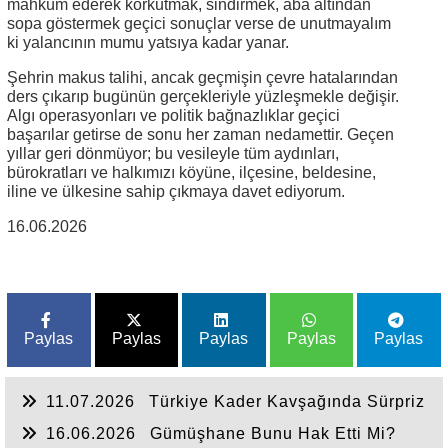
mahkûm ederek korkutmak, sindirmek, aba altından
sopa göstermek geçici sonuçlar verse de unutmayalım
ki yalancının mumu yatsıya kadar yanar.
Şehrin makus talihi, ancak geçmişin çevre hatalarından
ders çıkarıp bugünün gerçekleriyle yüzleşmekle değişir.
Algı operasyonları ve politik bağnazlıklar geçici
başarılar getirse de sonu her zaman nedamettir. Geçen
yıllar geri dönmüyor; bu vesileyle tüm aydınları,
bürokratları ve halkımızı köyüne, ilçesine, beldesine,
iline ve ülkesine sahip çıkmaya davet ediyorum.
16.06.2026
Paylas
Paylas
Paylas
Paylas
Paylas
11.07.2026
Türkiye Kader Kavşağında Sürpriz
Bir Kaza Geçirmemelidir.
16.06.2026
Gümüşhane Bunu Hak Etti Mi?