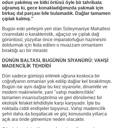
odun yakılmış ve bitki örtüsü öyle bir tahribata
uğramış ki, gece konakladığımızda yakmak için
birkaç dal parçası bile bulamadık. Dağlar tamamen
çıplak kalmış."
Bugün eski yerleşim yeri olan Süleymaniye Mahallesi
civarındaki o karakteristik, ağaçsız ve çıplak dağ
görüntüsü; yüzyıllar önce imparatorluğun hazinesini
doldurmak için feda edilen o muazzam ormanların
bıraktığı acı bir mirastır.
DÜNÜN BALTASI, BUGÜNÜN SİYANÜRÜ: VAHŞİ
MADENCİLİK TEHDİDİ
Dün sadece gümüşü eritmek uğruna koskoca bir
coğrafyanın ormanları yok edilip dağlar kel bırakılmıştı.
Bugün ise aynı dağlar bu kez siyanürle, dinamitle ve
modern makinelerle, yani "vahşi madencilikle"
tamamen insansızlaştırılma ve geri dönülemez bir
ekolojik felaket tehdidiyle karşı karşıyadır. İşte bu
noktada ciddi endişeler taşıyoruz. Vahşi madencilik
şehri daha da boşaltacak ve göç konusunda yıllarca
açık ara önde gitmemize neden olacaktır.