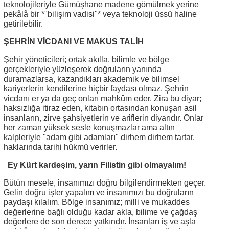
teknolojileriyle Gümüşhane madene gömülmek yerine
pekâlâ bir *"bilişim vadisi"* veya teknoloji üssü haline
getirilebilir.
ŞEHRİN VİCDANI VE MAKUS TALİH
Şehir yöneticileri; ortak akılla, bilimle ve bölge
gerçekleriyle yüzleşerek doğruların yanında
duramazlarsa, kazandıkları akademik ve bilimsel
kariyerlerin kendilerine hiçbir faydası olmaz. Şehrin
vicdanı er ya da geç onları mahkûm eder. Zira bu diyar;
haksızlığa itiraz eden, kitabın ortasından konuşan asil
insanların, zirve şahsiyetlerin ve ariflerin diyarıdır. Onlar
her zaman yüksek sesle konuşmazlar ama altın
kalpleriyle "adam gibi adamları" dirhem dirhem tartar,
haklarında tarihi hükmü verirler.
Ey Kürt kardeşim, yarın Filistin gibi olmayalım!
Bütün mesele, insanımızı doğru bilgilendirmekten geçer.
Gelin doğru işler yapalım ve insanımızı bu doğruların
paydaşı kılalım. Bölge insanımız; milli ve mukaddes
değerlerine bağlı olduğu kadar akla, bilime ve çağdaş
değerlere de son derece yatkındır. İnsanları iş ve aşla