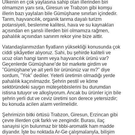
Ülkenin en çok yaylasına sahip olan illerinden biri
olmamızın yanı sıra, Giresun ve Trabzon gibi komşu
illerin bazı yaylaları bile Gümüşhane sınırları içindedir.
Tarım, hayvancılık, organik tarıma dayalı turizm
potansiyeli, beslenme kalitesi, hava ve su kaynakları
açısından en şanslı illerden biri olmamıza rağmen,
pahalılık açısından sanırım rekor yine bize aittir.
Vatandaşlarımızdan fiyatların yüksekliği konusunda çok
ciddi şikâyetler alıyoruz. Sahi, bu şehirde kaliteli ve
ucuz olan hangi tarım veya hayvancılık ürünü var?
Geçenlerde Gümüşhane’de bir markete girdim ve
"Gümüşhane’ye ait yerli bir ürününüz var mı?" diye
sordum, "Yok" dediler. Yeterli üretimin olmadığı yerde
pahalılık kaçınılmazdır. Şehrin pestil ve köme
sektöründeki saygın müteşebbislerini bu durumdan
istisna tutuyor ve alkışlıyorum. Ancak bu ürünler için bile
şehrin yerli dut ve ceviz üretimi son derece yetersizdir;
bu konuda acilen alarm verilmelidir.
Şehrimizin bitki örtüsü Trabzon, Giresun, Erzincan gibi
çevre illerden çok farklı ve zengindir. Burası, ilaç
sanayisi için bulunmaz bir tıbbi-aromatik ham madde
diyarıdır. İşte bu noktada Ar-Ge çalışmalarıyla, bilişim