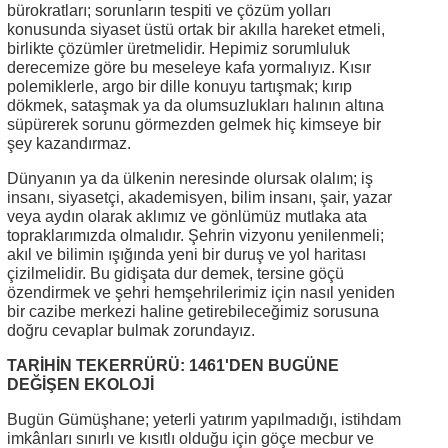
bürokratları; sorunların tespiti ve çözüm yolları
konusunda siyaset üstü ortak bir akılla hareket etmeli,
birlikte çözümler üretmelidir. Hepimiz sorumluluk
derecemize göre bu meseleye kafa yormalıyız. Kısır
polemiklerle, argo bir dille konuyu tartışmak; kırıp
dökmek, sataşmak ya da olumsuzlukları halının altına
süpürerek sorunu görmezden gelmek hiç kimseye bir
şey kazandırmaz.
Dünyanın ya da ülkenin neresinde olursak olalım; iş
insanı, siyasetçi, akademisyen, bilim insanı, şair, yazar
veya aydın olarak aklımız ve gönlümüz mutlaka ata
topraklarımızda olmalıdır. Şehrin vizyonu yenilenmeli;
akıl ve bilimin ışığında yeni bir duruş ve yol haritası
çizilmelidir. Bu gidişata dur demek, tersine göçü
özendirmek ve şehri hemşehrilerimiz için nasıl yeniden
bir cazibe merkezi haline getirebileceğimiz sorusuna
doğru cevaplar bulmak zorundayız.
TARİHİN TEKERRÜRÜ: 1461'DEN BUGÜNE
DEĞİŞEN EKOLOJİ
Bugün Gümüşhane; yeterli yatırım yapılmadığı, istihdam
imkânları sınırlı ve kısıtlı olduğu için göçe mecbur ve