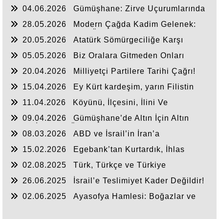
04.06.2026
Gümüşhane: Zirve Uçurumlarında
Biten Hayatlar!
28.05.2026
Modern Çağda Kadim Gelenek:
Hakemlik ve Kanaat Önderliği
20.05.2026
Atatürk Sömürgeciliğe Karşı
Yükselen Milli Ve Evrensel Modeldir..
05.05.2026
Biz Oralara Gitmeden Onları
Görmeden Sevdik!
20.04.2026
Milliyetçi Partilere Tarihi Çağrı!
15.04.2026
Ey Kürt kardeşim, yarın Filistin
gibi olmayalım!
11.04.2026
Köyünü, İlçesini, İlini Ve
Gümüşhane’yi Savunamayan Dernek, Federasyon,
09.04.2026
Gümüşhane’de Altın İçin Altın
Konfederasyon Niçin Vardır?
Kalpli İnsanlar Ölmemelidir!
08.03.2026
ABD ve İsrail’in İran’a
Saldırısında Safımız Neresidir?
15.02.2026
Egebank’tan Kurtardık, İhlas
Finans’ta Kaybettik
02.08.2025
Türk, Türkçe ve Türkiye
Cumhuriyeti’nin ipi mi çekiliyor?
26.06.2025
İsrail’e Teslimiyet Kader Değildir!
Bu Vahşeti Kim Durduracak?
02.06.2025
Ayasofya Hamlesi: Boğazlar ve
Marmara Nasıl Mavi Vatan Oldu?