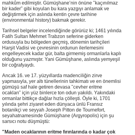
mahkûm edilmiştir. Gümüşhane’nin önüne "kaçınılmaz
bir kader" gibi koyulan bu kara yazgıyı anlamak ve
değiştirmek için aslında kentin çevre tarihine
(environmental history) bakmak gerekir.
Tarihsel belgeler incelendiğinde görürüz ki; 1461 yılında
Fatih Sultan Mehmet Trabzon seferine giderken
ordusuyla bu bölgeden geçmiş, dönemin tarihçileri
Harşit Vadisi ve çevresinin ordunun ilerlemesini
engelleyecek kadar gür, balta girmemiş ormanlarla kaplı
olduğunu yazmıştır. Yani Gümüşhane, aslında yemyeşil
bir coğrafyaydı.
Ancak 16. ve 17. yüzyıllarda madenciliğin zirve
yapmasıyla, yer altı tünellerinin tahkimatı ve en önemlisi
gümüşü saf hale getiren devasa "cevher eritme
ocakları" için yüz binlerce ton odun yakıldı. Yakındaki
ormanlar bittikçe dağlar hızla çölleşti. Öyle ki, 1701
yılında şehri ziyaret eden dünyaca ünlü Fransız
botanikçi ve seyyah Joseph Pitton de Tournefort,
seyahatnamesinde Gümüşhane (Argyropolis) için şu
sarsıcı notu düşmüştü:
"Maden ocaklarının eritme fırınlarında o kadar çok