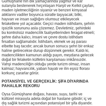
Gümüşhane’nin dik yamaçlarında yağmur ve kar
sularıyla beslenerek hırçınlaşan Harşit ve Kelkit çayları,
maden işletmeciliğinin siyanür ve benzeri kimyasal
atıklarını vadiler boyunca süratle taşıyacak; bitki,
hayvan ve insan sağlığını olumsuz etkileyecek
felaketlere yol açacaktır. Geçici maden istihdamı, şehrin
işsizlik sorununu asla çözemez. Devletimiz, şehirdeki
bu kontrolsüz madencilik faaliyetlerinden feragat etmeli;
şehre daha kalıcı, insani ve çevre dostu istihdam
fırsatları sağlamalıdır. İstihdam, ekmek ve aş parası
elbette baş tacıdır; ancak bunun sonucu şehri bir enkaz
haline getirecekse durup düşünmek gerekir. Kaldı ki,
madencilikten kamunun aldığı payın, meydana gelecek
doğal bir felaketin külfetini karşılaması imkânsızdır.
Vahşi madenciliğin olduğu yerde turizm olmaz, insan
kalmaz; hayvancılık, yaban hayatı ve ilin eşsiz florası
korkunç zararlar görür.
POTANSİYEL VE GERÇEKLİK: ŞİFA DİYARINDA
PAHALILIK REKORU
Oysa Gümüşhane doğası, havası, suyu, tarihi ve
kültürel mirasıyla adeta doğal bir hastane gibidir; iç ve
dış sağlık turizmi açısından potansiyel bir şifa diyarıdır.