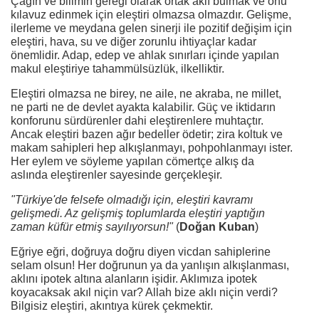
Çağın ve bilimin gereği olarak ortak aklı bulmak ve onu
kılavuz edinmek için eleştiri olmazsa olmazdır. Gelişme,
ilerleme ve meydana gelen sinerji ile pozitif değişim için
eleştiri, hava, su ve diğer zorunlu ihtiyaçlar kadar
önemlidir. Adap, edep ve ahlak sınırları içinde yapılan
makul eleştiriye tahammülsüzlük, ilkelliktir.
Eleştiri olmazsa ne birey, ne aile, ne akraba, ne millet,
ne parti ne de devlet ayakta kalabilir. Güç ve iktidarın
konforunu sürdürenler dahi eleştirenlere muhtaçtır.
Ancak eleştiri bazen ağır bedeller ödetir; zira koltuk ve
makam sahipleri hep alkışlanmayı, pohpohlanmayı ister.
Her eylem ve söyleme yapılan cömertçe alkış da
aslında eleştirenler sayesinde gerçekleşir.
"Türkiye'de felsefe olmadığı için, eleştiri kavramı
gelişmedi. Az gelişmiş toplumlarda eleştiri yaptığın
zaman küfür etmiş sayılıyorsun!"
(
Doğan Kuban
)
Eğriye eğri, doğruya doğru diyen vicdan sahiplerine
selam olsun! Her doğrunun ya da yanlışın alkışlanması,
aklını ipotek altına alanların işidir. Aklımıza ipotek
koyacaksak akıl niçin var? Allah bize aklı niçin verdi?
Bilgisiz eleştiri, akıntıya kürek çekmektir.