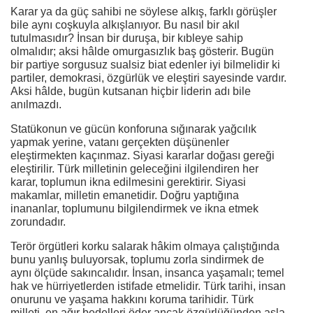
Karar ya da güç sahibi ne söylese alkış, farklı görüşler
bile aynı coşkuyla alkışlanıyor. Bu nasıl bir akıl
tutulmasıdır? İnsan bir duruşa, bir kıbleye sahip
olmalıdır; aksi hâlde omurgasızlık baş gösterir. Bugün
bir partiye sorgusuz sualsiz biat edenler iyi bilmelidir ki
partiler, demokrasi, özgürlük ve eleştiri sayesinde vardır.
Aksi hâlde, bugün kutsanan hiçbir liderin adı bile
anılmazdı.
Statükonun ve gücün konforuna sığınarak yağcılık
yapmak yerine, vatanı gerçekten düşünenler
eleştirmekten kaçınmaz. Siyasi kararlar doğası gereği
eleştirilir. Türk milletinin geleceğini ilgilendiren her
karar, toplumun ikna edilmesini gerektirir. Siyasi
makamlar, milletin emanetidir. Doğru yaptığına
inananlar, toplumunu bilgilendirmek ve ikna etmek
zorundadır.
Terör örgütleri korku salarak hâkim olmaya çalıştığında
bunu yanlış buluyorsak, toplumu zorla sindirmek de
aynı ölçüde sakıncalıdır. İnsan, insanca yaşamalı; temel
hak ve hürriyetlerden istifade etmelidir. Türk tarihi, insan
onurunu ve yaşama hakkını koruma tarihidir. Türk
milleti, en ağır bedelleri öder ancak özgürlüğünden asla