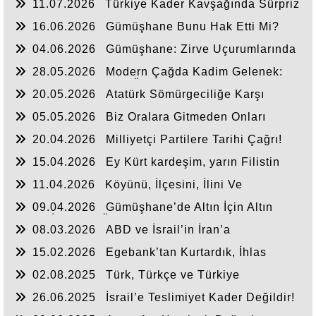
11.07.2026
Türkiye Kader Kavşağında Sürpriz
Bir Kaza Geçirmemelidir.
16.06.2026
Gümüşhane Bunu Hak Etti Mi?
04.06.2026
Gümüşhane: Zirve Uçurumlarında
Biten Hayatlar!
28.05.2026
Modern Çağda Kadim Gelenek:
Hakemlik ve Kanaat Önderliği
20.05.2026
Atatürk Sömürgeciliğe Karşı
Yükselen Milli Ve Evrensel Modeldir..
05.05.2026
Biz Oralara Gitmeden Onları
Görmeden Sevdik!
20.04.2026
Milliyetçi Partilere Tarihi Çağrı!
15.04.2026
Ey Kürt kardeşim, yarın Filistin
gibi olmayalım!
11.04.2026
Köyünü, İlçesini, İlini Ve
Gümüşhane’yi Savunamayan Dernek, Federasyon,
09.04.2026
Gümüşhane’de Altın İçin Altın
Konfederasyon Niçin Vardır?
Kalpli İnsanlar Ölmemelidir!
08.03.2026
ABD ve İsrail’in İran’a
Saldırısında Safımız Neresidir?
15.02.2026
Egebank’tan Kurtardık, İhlas
Finans’ta Kaybettik
02.08.2025
Türk, Türkçe ve Türkiye
Cumhuriyeti’nin ipi mi çekiliyor?
26.06.2025
İsrail’e Teslimiyet Kader Değildir!
Bu Vahşeti Kim Durduracak?