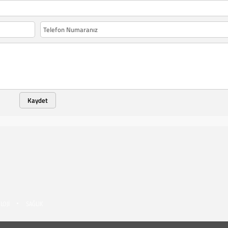
Kaydet
LOJİ
SAĞLIK