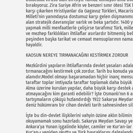
bırakıyoruz. Zira Suriye Afrin ve benzeri sınır ötesi TSK
karşı çıkarken Hristiyanlar da Gagavuz Türkleri, Macari
Milleti’nin yanındaysa dostumuz karşı gelen düşmanımızd
alan stratejik davranışlar varlık ve beka şartıdır. 1400
yapmak milli menfaatlerle çelişirse tarafımız Türk, mill
ve mezhep farklılıkları ihtilaflar asırlardır bitmemiş b
peşinden başka tarikat ve cemaat mensuplarının namaz
hayaldir.
KAOSUN NEREYE TIRMANACAĞINI KESTİRMEK ZORDUR
Mezkûrdini yapıların ihtilaflarında devlet yasaları a
tırmanacağını kestirmek çok zordur. Tarih bu konuda yaş
alanıdır.Model olmayı başaramadan hiçbir inanç mensup
taraftar toplar imtiyazla taraftar toplamak daha büyük
Alma üzerine kurulan yapılar, daha büyük karşı destek a
atmayacağını kim garanti edebilir? İşte Osmanlı’nın 6 a
tartışmaların çöküşü hızlandırdığı 1922 Sakarya Meyda
deniz hükümranı bir cihan devleti tarih sahnesinden sil
İşte bu din-devlet ilişkilerini vahyin özüne aklın bilimi
okuyamamak sonu hazırladı. Sakarya Meydan Savaşı yeni
Ankara’ya Yunan işgalinde köyler, camiler ve Kur'an-lar 
Kur'an-ı yeniden okuttu ve Türk bayraklarını dalgalandırd