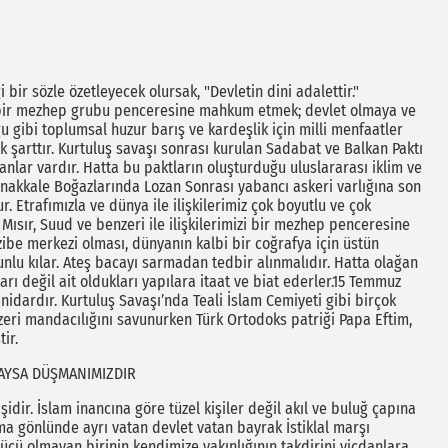
i bir sözle özetleyecek olursak, "Devletin dini adalettir."
eti bir mezhep grubu penceresine mahkum etmek; devlet olmaya ve
uğu gibi toplumsal huzur barış ve kardeşlik için milli menfaatler
şarttır. Kurtuluş savaşı sonrası kurulan Sadabat ve Balkan Paktı
nlar vardır. Hatta bu paktların oluşturduğu uluslararası iklim ve
nakkale Boğazlarında Lozan Sonrası yabancı askeri varlığına son
 Etrafımızla ve dünya ile ilişkilerimiz çok boyutlu ve çok
, Mısır, Suud ve benzeri ile ilişkilerimizi bir mezhep penceresine
be merkezi olması, dünyanın kalbi bir coğrafya için üstün
runlu kılar. Ateş bacayı sarmadan tedbir alınmalıdır. Hatta olağan
rı değil ait oldukları yapılara itaat ve biat ederler.15 Temmuz
dardır. Kurtuluş Savaşı’nda Teali İslam Cemiyeti gibi birçok
nzeri mandacılığını savunurken Türk Ortodoks patriği Papa Eftim,
ir.
DAYSA DÜŞMANIMIZDIR
şidir. İslam inancına göre tüzel kişiler değil akıl ve buluğ çapına
ama gönlünde ayrı vatan devlet vatan bayrak İstiklal marşı
ücü olmayan birinin kendimize yakınlığının takdirini vicdanlara