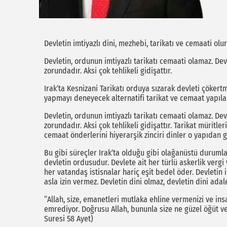
Devletin imtiyazlı dini, mezhebi, tarikatı ve cemaati olu
Devletin, ordunun imtiyazlı tarikatı cemaati olamaz. D
zorundadır. Aksi çok tehlikeli gidişattır.
Irak’ta Kesnizani Tarikatı orduya sızarak devleti çöke
yapmayı deneyecek alternatifi tarikat ve cemaat yapılar
Devletin, ordunun imtiyazlı tarikatı cemaati olamaz. D
zorundadır. Aksi çok tehlikeli gidişattır. Tarikat müritl
cemaat önderlerini hiyerarşik zinciri dinler o yapıdan 
Bu gibi süreçler Irak’ta olduğu gibi olağanüstü durumla
devletin ordusudur. Devlete ait her türlü askerlik verg
her vatandaş istisnalar hariç eşit bedel öder. Devletin 
asla izin vermez. Devletin dini olmaz, devletin dini adalet
“Allah, size, emanetleri mutlaka ehline vermenizi ve i
emrediyor. Doğrusu Allah, bununla size ne güzel öğüt veri
Suresi 58 Ayet)