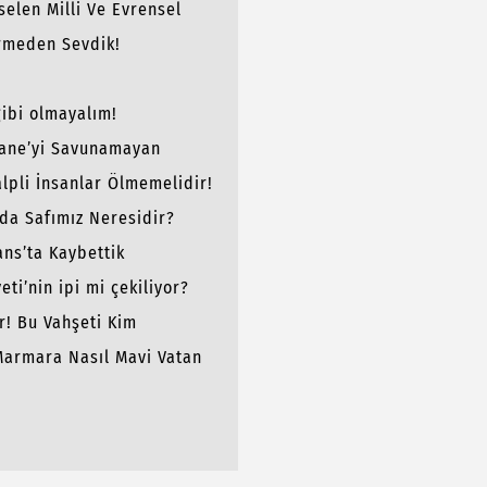
selen Milli Ve Evrensel
rmeden Sevdik!
gibi olmayalım!
şhane’yi Savunamayan
r?
alpli İnsanlar Ölmemelidir!
ında Safımız Neresidir?
ans’ta Kaybettik
ti’nin ipi mi çekiliyor?
ir! Bu Vahşeti Kim
Marmara Nasıl Mavi Vatan