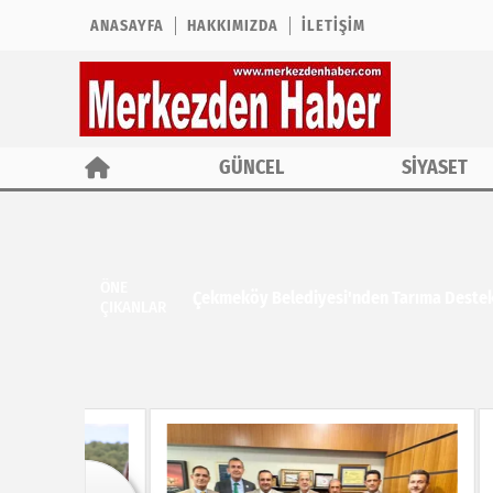
ANASAYFA
HAKKIMIZDA
İLETIŞIM
GÜNCEL
SİYASET
ÖNE
Çekmeköy Belediyesi'nden Tarıma Deste
ÇIKANLAR