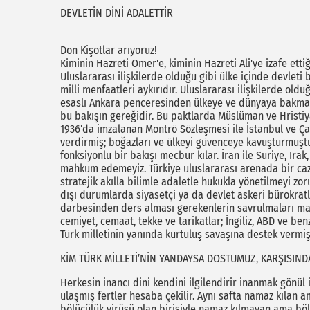
DEVLETİN DİNİ ADALETTİR
Don Kişotlar arıyoruz!
Kiminin Hazreti Ömer'e, kiminin Hazreti Ali'ye izafe ettiğ
Uluslararası ilişkilerde olduğu gibi ülke içinde devl
milli menfaatleri aykırıdır. Uluslararası ilişkilerde old
esaslı Ankara penceresinden ülkeye ve dünyaya bakmak 
bu bakışın gereğidir. Bu paktlarda Müslüman ve Hristiya
1936’da imzalanan Montrö Sözleşmesi ile İstanbul ve Ça
verdirmiş; boğazları ve ülkeyi güvenceye kavuşturmuştur.
fonksiyonlu bir bakışı mecbur kılar. İran ile Suriye, Irak
mahkum edemeyiz. Türkiye uluslararası arenada bir cazi
stratejik akılla bilimle adaletle hukukla yönetilmeyi zo
dışı durumlarda siyasetçi ya da devlet askeri bürokratla
darbesinden ders alması gerekenlerin savrulmaları mani
cemiyet, cemaat, tekke ve tarikatlar; İngiliz, ABD ve be
Türk milletinin yanında kurtuluş savaşına destek vermişt
KİM TÜRK MİLLETİ’NİN YANDAYSA DOSTUMUZ, KARŞISIN
Herkesin inancı dini kendini ilgilendirir inanmak gönül i
ulaşmış fertler hesaba çekilir. Aynı safta namaz kılan 
bölücülük virüsü olan birisiyle namaz kılmayan ama böl