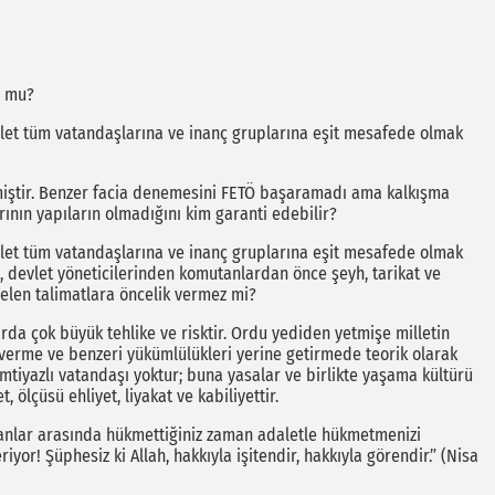
r mu?
evlet tüm vatandaşlarına ve inanç gruplarına eşit mesafede olmak
rtmiştir. Benzer facia denemesini FETÖ başaramadı ama kalkışma
ının yapıların olmadığını kim garanti edebilir?
evlet tüm vatandaşlarına ve inanç gruplarına eşit mesafede olmak
eri, devlet yöneticilerinden komutanlardan önce şeyh, tarikat ve
gelen talimatlara öncelik vermez mi?
rda çok büyük tehlike ve risktir. Ordu yediden yetmişe milletin
i verme ve benzeri yükümlülükleri yerine getirmede teorik olarak
imtiyazlı vatandaşı yoktur; buna yasalar ve birlikte yaşama kültürü
, ölçüsü ehliyet, liyakat ve kabiliyettir.
nsanlar arasında hükmettiğiniz zaman adaletle hükmetmenizi
yor! Şüphesiz ki Allah, hakkıyla işitendir, hakkıyla görendir.” (Nisa