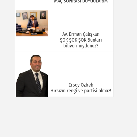
MAÇ SONRASI DUYGULARIM
Av. Erman Çalışkan
ŞOK ŞOK ŞOK Bunları
biliyormuydunuz?
Ersoy Özbek
Hırsızın rengi ve partisi olmaz!
Halil Mert
GÜÇLÜ VE BÜYÜK TÜRKİYE:
KİMLİK TARTIŞMALARI, TEMAS
SAHASI VE İNİSİYATİF
MÜCADELESİ