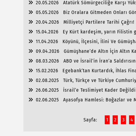
20.05.2026
Atatürk Sömürgeciliğe Karşı Yük
Modeldir..
05.05.2026
Biz Oralara Gitmeden Onları Gö
20.04.2026
Milliyetçi Partilere Tarihi Çağrı!
15.04.2026
Ey Kürt kardeşim, yarın Filistin 
11.04.2026
Köyünü, İlçesini, İlini Ve Gümü
Dernek, Federasyon, Konfederasyon Niçin Vardı
09.04.2026
Gümüşhane’de Altın İçin Altın K
08.03.2026
ABD ve İsrail’in İran’a Saldırıs
15.02.2026
Egebank’tan Kurtardık, İhlas Fin
02.08.2025
Türk, Türkçe ve Türkiye Cumhuriye
26.06.2025
İsrail’e Teslimiyet Kader Değild
Durduracak?
02.06.2025
Ayasofya Hamlesi: Boğazlar ve 
Oldu?
Sayfa:
1
2
3
4