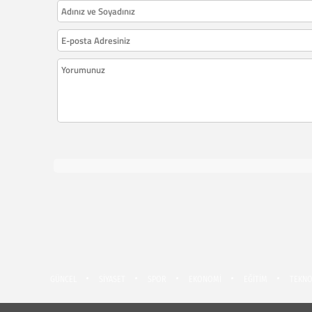
GÜNCEL
SİYASET
SPOR
EKONOMİ
EĞİTİM
TEKNO