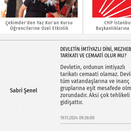
der'den Yaz Kur'an Kursu
CHP İstanbul'da İlç
encilerine Özel Etkinlik
Başkanlıklarına Atama Y
DEVLETIN IMTIYAZLI DINI, MEZHEB
TARIKATI VE CEMAATI OLUR MU?
Devletin, ordunun imtiyazlı
tarikatı cemaati olamaz. Devl
tüm vatandaşlarına ve inanç
gruplarına eşit mesafede ol
Sabri Şenel
zorundadır. Aksi çok tehlikeli
gidişattır.
19.11.2024 09:36:00