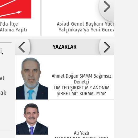
e
Asiad Genel Başkanı Yücel
Hüseyi
aptı
Yalçınkaya'ya Yeni Görev
YAZARLAR
I,
Ahmet Doğan SMMM Bağımsız
et
Denetçi
LİMİTED ŞİRKET Mİ? ANONİM
mak
ŞİRKET Mİ? KURMALIYIM?
Ali Yazlı