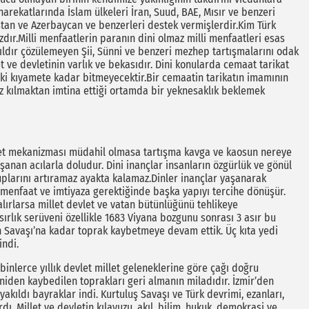
 harekatlarında İslam ülkeleri İran, Suud, BAE, Mısır ve benzeri
stan ve Azerbaycan ve benzerleri destek vermişlerdir.Kim Türk
ır.Milli menfaatlerin paranın dini olmaz milli menfaatleri esas
 yıldır çözülemeyen Şii, Sünni ve benzeri mezhep tartışmalarını odak
et ve devletinin varlık ve bekasıdır. Dini konularda cemaat tarikat
elki kıyamete kadar bitmeyecektir.Bir cemaatin tarikatın imamının
 kılmaktan imtina ettiği ortamda bir yeknesaklık beklemek
dalet mekanizması müdahil olmasa tartışma kavga ve kaosun nereye
anan acılarla doludur. Dini inançlar insanların özgürlük ve gönül
larını artıramaz ayakta kalamaz.Dinler inançlar yaşanarak
 menfaat ve imtiyaza gerektiğinde başka yapıyı tercihe dönüşür.
lırlarsa millet devlet ve vatan bütünlüğünü tehlikeye
sırlık serüveni özellikle 1683 Viyana bozgunu sonrası 3 asır bu
n Savaşı’na kadar toprak kaybetmeye devam ettik. Üç kıta yedi
indi.
n binlerce yıllık devlet millet geleneklerine göre çağı doğru
den kaybedilen toprakları geri almanın miladıdır. İzmir’den
yakıldı bayraklar indi. Kurtuluş Savaşı ve Türk devrimi, ezanları,
ı. Millet ve devletin kılavuzu, akıl, bilim, hukuk, demokrasi ve