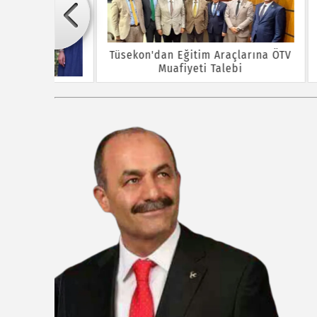
Tüsekon'dan Eğitim Araçlarına ÖTV
Çekim
Muafiyeti Talebi
Öğr
 Tarıma