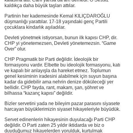
kaldıkça daha büyük taşları attılar.
Partinin her kademesinde Kemal KILIÇDAROĞLU
düşmanlığı yarattılar. 17-18 yaşındaki genç Partili
çocuklara kindarlık aşıladılar.
Devleti yönetmek istiyorsan, bunun ilk kapısı CHP, dir.
CHP yi yönetemezsen, Devleti yönetemezsin. “Game
Over” olur.
CHP Pragmatik bir Parti değildir. İdeolojik bir
formasyonu vardır. Elbette bu ideolojik formasyonu, katı
ve kapalı bir anlayışla da hareket etmez. Toplumun
genel kesiminin iradesini alabilmek için suyun başına
kadar da gidebilir ama nehrin denize döküleceği yer
bellidir. CHP fayda, rant, makam, şan, şöhret ve
bilhassa “kazanç kapısı” değildir.
Bizler servetini yada ne bileyim pazar parasını siyasete
harcayan büyüklerimizin siyaset hikayeleriyle büyüdük.
Servet edinenlerin hikayesinin duyulacağı Parti CHP
değildir. O Parti zaten 25 yıldır iktidarda ve biz o
duyduğumuz hikayelerden yorulduk, kurtulmak