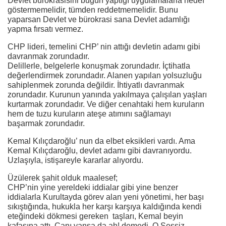
Devlet bürokrasisini bugün yaptığı uygulamalarla hedef
göstermemelidir, tümden reddetmemelidir. Bunu
yaparsan Devlet ve bürokrasi sana Devlet adamlığı
yapma fırsatı vermez.
CHP lideri, temelini CHP’ nin attığı devletin adamı gibi
davranmak zorundadır.
Delillerle, belgelerle konuşmak zorundadır. İçtihatla
değerlendirmek zorundadır. Alanen yapılan yolsuzluğu
sahiplenmek zorunda değildir. İhtiyatlı davranmak
zorundadır. Kurunun yanında yakılmaya çalışılan yaşları
kurtarmak zorundadır. Ve diğer cenahtaki hem kuruların
hem de tuzu kuruların ateşe atımını sağlamayı
başarmak zorundadır.
Kemal Kılıçdaroğlu’ nun da elbet eksikleri vardı. Ama
Kemal Kılıçdaroğlu, devlet adamı gibi davranıyordu.
Uzlaşıyla, istişareyle kararlar alıyordu.
Üzülerek şahit olduk maalesef;
CHP’nin yine yereldeki iddialar gibi yine benzer
iddialarla Kurultayda görev alan yeni yönetimi, her başı
sıkıştığında, hukukla her karşı karşıya kaldığında kendi
eteğindeki dökmesi gereken taşları, Kemal beyin
kafasına attı. Canı yansa da ah! demedi. O Sessiz