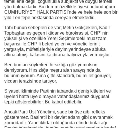
temellerle değil, çoğunlukla subjektif ve duygu temelli
yön bulmaktadır. Bu durum özellikle üyesi bulunduğum
CUMHURİYET HALK PARTİSİ’nde ve hele hele son bir
yıldır en tepe noktasında cereyan etmektedir.
Tabi bunun sebepleri de var; Melih Gökçekleri, Kadir
Topbaşları es geçen iktidar ve bürokrasisi, CHP’ nin
yükselişi ve özellikle Yerel Seçimlerdeki muazzam
başarısı ile CHP’li belediyeleri ve yöneticilerini;
yargısıyla, müfettişleriyle deyim yerindeyse abluka
altına almış, kafasını kaldırana balyozuyla vurmuştur.
Ben bunları söylerken hırsızlığa göz yumulsun
demiyorum. Hırsızlığa meşru alan arayışında da
bulunmuyorum. Ama çifte standartı, bu millet görüyor,
vicdan terazisinde tartıyor.
Siyaset ikliminde Partinin tabandaki geniş kitleleri ve
üyeleri hatta üye olmayan vatandaşlarımız duygusal
tepki gösterebilirler. Bu kabul edilebilir.
Ancak Parti Üst Yönetimi, sade bir üye gibi refleks
gösteremez. Basiretli bir devlet adamı gibi davranmak
zorundadır. Yarın iktidar olduğunda elinde bulacağı