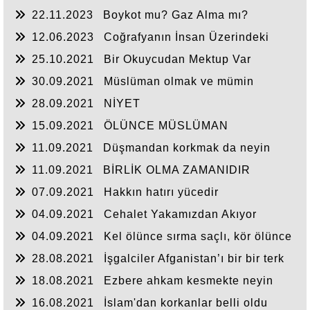
22.11.2023
Boykot mu? Gaz Alma mı?
12.06.2023
Coğrafyanın İnsan Üzerindeki
Tesiri
25.10.2021
Bir Okuycudan Mektup Var
30.09.2021
Müslüman olmak ve mümin
kalabilmek
28.09.2021
NİYET
15.09.2021
ÖLÜNCE MÜSLÜMAN
11.09.2021
Düşmandan korkmak da neyin
nesi?
11.09.2021
BİRLİK OLMA ZAMANIDIR
07.09.2021
Hakkın hatırı yücedir
04.09.2021
Cehalet Yakamızdan Akıyor
04.09.2021
Kel ölünce sırma saçlı, kör ölünce
badem gözlü oluyor
28.08.2021
İşgalciler Afganistan’ı bir bir terk
ediyor
18.08.2021
Ezbere ahkam kesmekte neyin
nesi?
16.08.2021
İslam'dan korkanlar belli oldu