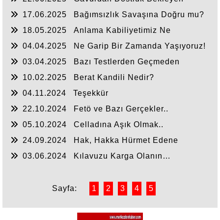
Umulmadık Zaman Tokat Yer
17.06.2025
Bağımsızlık Savaşına Doğru mu?
18.05.2025
Anlama Kabiliyetimiz Ne
Durumda?
04.04.2025
Ne Garip Bir Zamanda Yaşıyoruz!
03.04.2025
Bazı Testlerden Geçmeden
Anlaşılmayız
10.02.2025
Berat Kandili Nedir?
04.11.2024
Teşekkür
22.10.2024
Fetö ve Bazı Gerçekler..
05.10.2024
Celladına Aşık Olmak..
24.09.2024
Hak, Hakka Hürmet Edene
Söylenir
03.06.2024
Kılavuzu Karga Olanın…
Sayfa:
1
2
3
4
5