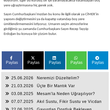
ediyorum. Eğer bu kuruluş bir işe yaramayacaksa vatandaşları boş
yere uğraştırmasına hiç gerek yok.
Sayın Cumhurbaşkanı’mızdan bu konu ile ilgili olarak ya CİMER’in
yapısını değiştirmesini ya da kapatıp vatandaşı boş yere
ümitlendirmemesini istiyoruz. Umarım seçim atmosferine
girdiğimiz şu zamanda Cumhurbaşkanı Sayın Recep Tayyip
Erdoğan bu konuya bir çözüm bulur.
Paylas
Paylas
Paylas
Paylas
Paylas
25.06.2026
Neremizi Düzeltelim?
21.03.2026
Üçte Bir Mantık Var
03.08.2025
Mesam'la Neden Uğraşılıyor?
07.07.2025
Akıl Sustu, Fikir Sustu ve Vicdan
Sustu
22.06.2025
Gavurdan Dostluk Bekleyen