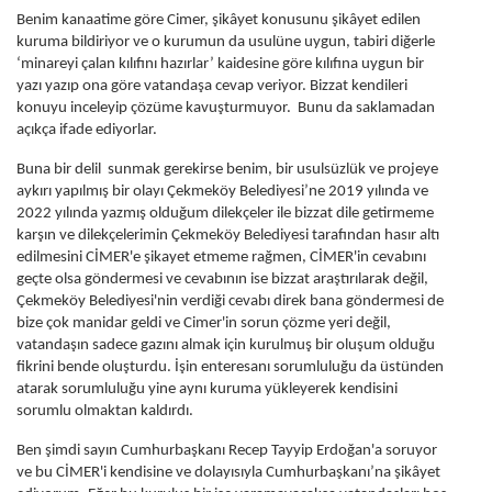
Benim kanaatime göre Cimer, şikâyet konusunu şikâyet edilen
kuruma bildiriyor ve o kurumun da usulüne uygun, tabiri diğerle
‘minareyi çalan kılıfını hazırlar’ kaidesine göre kılıfına uygun bir
yazı yazıp ona göre vatandaşa cevap veriyor. Bizzat kendileri
konuyu inceleyip çözüme kavuşturmuyor. Bunu da saklamadan
açıkça ifade ediyorlar.
Buna bir delil sunmak gerekirse benim, bir usulsüzlük ve projeye
aykırı yapılmış bir olayı Çekmeköy Belediyesi’ne 2019 yılında ve
2022 yılında yazmış olduğum dilekçeler ile bizzat dile getirmeme
karşın ve dilekçelerimin Çekmeköy Belediyesi tarafından hasır altı
edilmesini CİMER'e şikayet etmeme rağmen, CİMER'in cevabını
geçte olsa göndermesi ve cevabının ise bizzat araştırılarak değil,
Çekmeköy Belediyesi'nin verdiği cevabı direk bana göndermesi de
bize çok manidar geldi ve Cimer'in sorun çözme yeri değil,
vatandaşın sadece gazını almak için kurulmuş bir oluşum olduğu
fikrini bende oluşturdu. İşin enteresanı sorumluluğu da üstünden
atarak sorumluluğu yine aynı kuruma yükleyerek kendisini
sorumlu olmaktan kaldırdı.
Ben şimdi sayın Cumhurbaşkanı Recep Tayyip Erdoğan'a soruyor
ve bu CİMER'i kendisine ve dolayısıyla Cumhurbaşkanı’na şikâyet