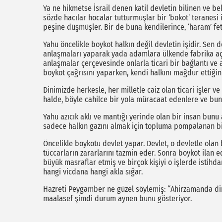
Ya ne hikmetse İsrail denen katil devletin bilinen ve be
sözde hacılar hocalar tutturmuşlar bir ‘bokot’ teranesi
peşine düşmüşler. Bir de buna kendilerince, ‘haram’ fe
Yahu öncelikle boykot halkın değil devletin işidir. Sen 
anlaşmaları yaparak yada adamlara ülkende fabrika aç
anlaşmalar çerçevesinde onlarla ticari bir bağlantı ve
boykot çağrısını yaparken, kendi halkını mağdur ettiği
Dinimizde herkesle, her milletle caiz olan ticari işler 
halde, böyle cahilce bir yola müracaat edenlere ve bu
Yahu azıcık aklı ve mantığı yerinde olan bir insan bunu
sadece halkın gazını almak için topluma pompalanan bi
Öncelikle boykotu devlet yapar. Devlet, o devletle ola
tüccarların zararlarını tazmin eder. Sonra boykot ilan e
büyük masraflar etmiş ve birçok kişiyi o işlerde istihda
hangi vicdana hangi akla sığar.
Hazreti Peygamber ne güzel söylemiş: “Ahirzamanda dinin
maalasef şimdi durum aynen bunu gösteriyor.