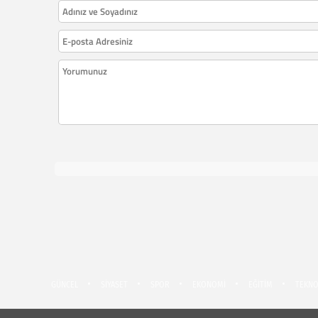
GÜNCEL
SİYASET
SPOR
EKONOMİ
EĞİTİM
TEKNO