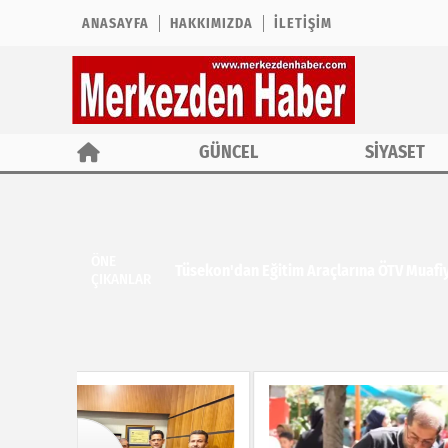
ANASAYFA
HAKKIMIZDA
İLETIŞIM
GÜNCEL
SİYASET
ÖNE
Tüsekon'dan Eğitim Araçlarına ÖTV Muafiy
ÇIKANLAR