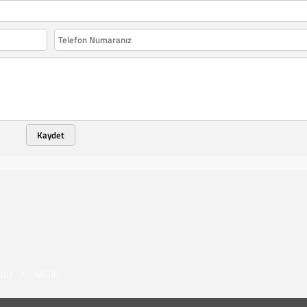
Kaydet
LOJİ
SAĞLIK