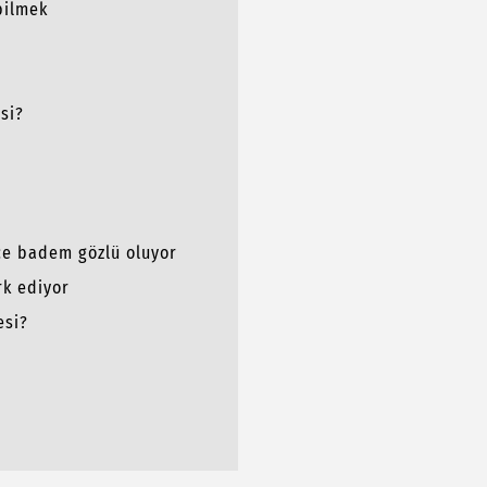
bilmek
si?
nce badem gözlü oluyor
erk ediyor
esi?