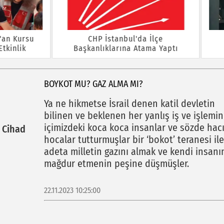
CHP İstanbul'da İlçe
Asiad Genel Başkanı Yü
kanlıklarına Atama Yaptı
Yalçınkaya'ya Yeni Gö
BOYKOT MU? GAZ ALMA MI?
Ya ne hikmetse İsrail denen katil devletin
bilinen ve beklenen her yanlış iş ve işlemi
içimizdeki koca koca insanlar ve sözde hacı
d Cihad
hocalar tutturmuşlar bir ‘bokot’ teranesi ile
adeta milletin gazını almak ve kendi insanı
mağdur etmenin peşine düşmüşler.
22.11.2023 10:25:00