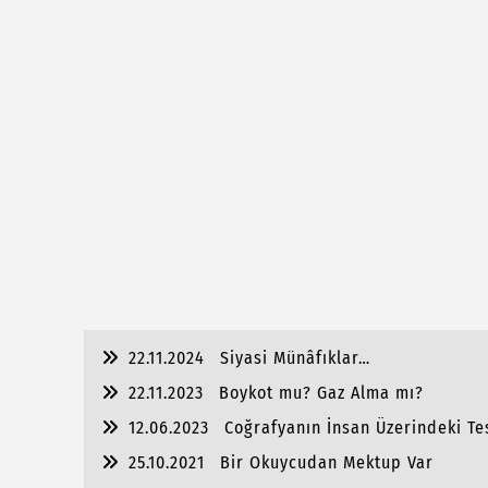
22.11.2024
Siyasi Münâfıklar…
22.11.2023
Boykot mu? Gaz Alma mı?
12.06.2023
Coğrafyanın İnsan Üzerindeki Tes
25.10.2021
Bir Okuycudan Mektup Var