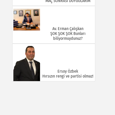
MAÇ SONRASI DUYGULARIM
Av. Erman Çalışkan
ŞOK ŞOK ŞOK Bunları
biliyormuydunuz?
Ersoy Özbek
Hırsızın rengi ve partisi olmaz!
Halil Mert
GÜÇLÜ VE BÜYÜK TÜRKİYE:
KİMLİK TARTIŞMALARI, TEMAS
SAHASI VE İNİSİYATİF
MÜCADELESİ