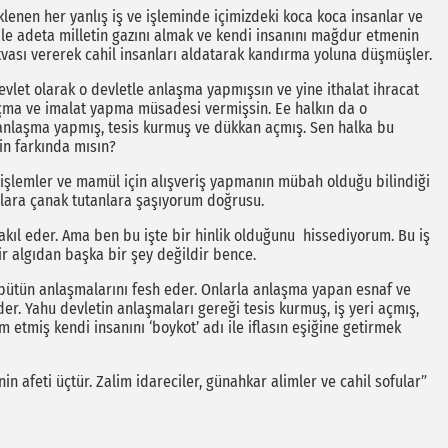
klenen her yanlış iş ve işleminde içimizdeki koca koca insanlar ve
 ile adeta milletin gazını almak ve kendi insanını mağdur etmenin
tvası vererek cahil insanları aldatarak kandırma yoluna düşmüşler.
devlet olarak o devletle anlaşma yapmışsın ve yine ithalat ihracat
ma ve imalat yapma müsadesi vermişsin. Ee halkın da o
 anlaşma yapmış, tesis kurmuş ve dükkan açmış. Sen halka bu
nin farkında mısın?
ve işlemler ve mamül için alışveriş yapmanın mübah olduğu bilindiği
nlara çanak tutanlara şaşıyorum doğrusu.
 akıl eder. Ama ben bu işte bir hinlik olduğunu hissediyorum. Bu iş
r algıdan başka bir şey değildir bence.
n bütün anlaşmalarını fesh eder. Onlarla anlaşma yapan esnaf ve
der. Yahu devletin anlaşmaları gereği tesis kurmuş, iş yeri açmış,
m etmiş kendi insanını ‘boykot’ adı ile iflasın eşiğine getirmek
 afeti üçtür. Zalim idareciler, günahkar alimler ve cahil sofular”