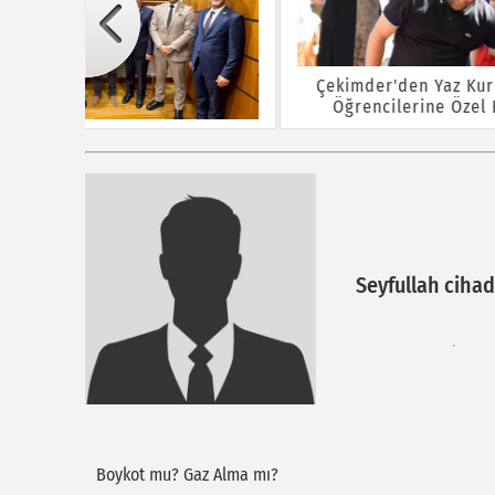
Çekimder'den Yaz Kur'an Kursu
Öğrencilerine Özel Etkinlik
Baş
rına ÖTV
Seyfullah ciha
Boykot mu? Gaz Alma mı?