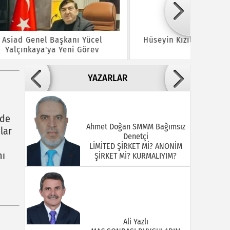
cel
Hüseyin Kızıldaş'dan Ayrılanlara
Bayram
rev
Sitem
Y
YAZARLAR
nde
Ahmet Doğan SMMM Bağımsız
lar
Denetçi
LİMİTED ŞİRKET Mİ? ANONİM
nı
ŞİRKET Mİ? KURMALIYIM?
Ali Yazlı