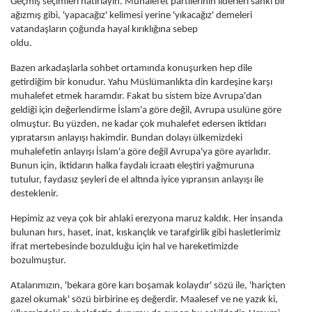
Geçmiş seçimleri hatırlayın. Muhalefet partilerinin liderleri sanki bir
ağızmış gibi, 'yapacağız' kelimesi yerine 'yıkacağız' demeleri
vatandaşların çoğunda hayal kırıklığına sebep
oldu.
Bazen arkadaşlarla sohbet ortamında konuşurken hep dile
getirdiğim bir konudur. Yahu Müslümanlıkta din kardeşine karşı
muhalefet etmek haramdır. Fakat bu sistem bize Avrupa'dan
geldiği için değerlendirme İslam'a göre değil, Avrupa usulüne göre
olmuştur. Bu yüzden, ne kadar çok muhalefet edersen iktidarı
yıpratarsın anlayışı hakimdir. Bundan dolayı ülkemizdeki
muhalefetin anlayışı İslam'a göre değil Avrupa'ya göre ayarlıdır.
Bunun için, iktidarın halka faydalı icraatı eleştiri yağmuruna
tutulur, faydasız şeyleri de el altında iyice yıpransın anlayışı ile
desteklenir.
Hepimiz az veya çok bir ahlaki erezyona maruz kaldık. Her insanda
bulunan hırs, haset, inat, kıskançlık ve tarafgirlik gibi hasletlerimiz
ifrat mertebesinde bozulduğu için hal ve hareketimizde
bozulmuştur.
Atalarımızın, 'bekara göre karı boşamak kolaydır' sözü ile, 'hariçten
gazel okumak' sözü birbirine eş değerdir. Maalesef ve ne yazık ki,