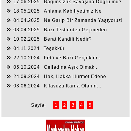
17.06.2025
Bağımsızlık Savaşına Doğru mu?
18.05.2025
Anlama Kabiliyetimiz Ne
Durumda?
04.04.2025
Ne Garip Bir Zamanda Yaşıyoruz!
03.04.2025
Bazı Testlerden Geçmeden
Anlaşılmayız
10.02.2025
Berat Kandili Nedir?
04.11.2024
Teşekkür
22.10.2024
Fetö ve Bazı Gerçekler..
05.10.2024
Celladına Aşık Olmak..
24.09.2024
Hak, Hakka Hürmet Edene
Söylenir
03.06.2024
Kılavuzu Karga Olanın…
Sayfa:
1
2
3
4
5