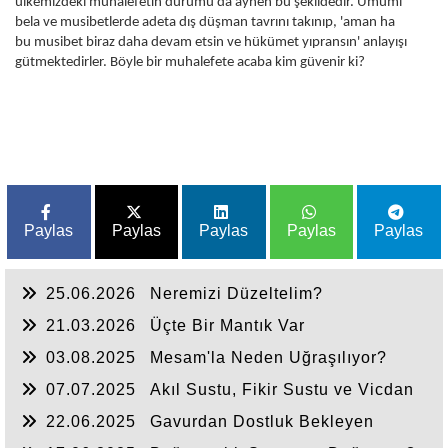
ülkemizdeki muhalefetin durumu da aynen bu şekildedir. Umumi
bela ve musibetlerde adeta dış düşman tavrını takınıp, 'aman ha
bu musibet biraz daha devam etsin ve hükümet yıpransın' anlayışı
gütmektedirler. Böyle bir muhalefete acaba kim güvenir ki?
Paylas
Paylas
Paylas
Paylas
Paylas
25.06.2026
Neremizi Düzeltelim?
21.03.2026
Üçte Bir Mantık Var
03.08.2025
Mesam'la Neden Uğraşılıyor?
07.07.2025
Akıl Sustu, Fikir Sustu ve Vicdan
Sustu
22.06.2025
Gavurdan Dostluk Bekleyen
Umulmadık Zaman Tokat Yer