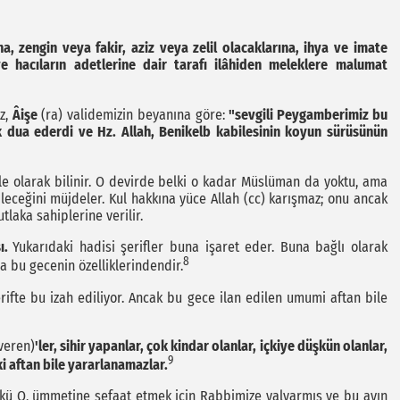
na, zengin veya fakir, aziz veya zelil olacaklarına, ihya ve imate
ve hacıların adetlerine dair tarafı ilâhiden meleklere malumat
z,
Âişe
(ra) validemizin beyanına göre:
"sevgili Peygamberimiz bu
dua ederdi ve Hz. Allah, Benikelb kabilesinin koyun sürüsünün
le olarak bilinir. O devirde belki o kadar Müslüman da yoktu, ama
ileceğini müjdeler. Kul hakkına yüce Allah (cc) karışmaz; onu ancak
tlaka sahiplerine verilir.
ı.
Yukarıdaki hadisi şerifler buna işaret eder. Buna bağlı olarak
8
 bu gecenin özelliklerindendir.
rifte bu izah ediliyor. Ancak bu gece ilan edilen umumi aftan bile
veren)
'ler, sihir yapanlar, çok kindar olanlar, içkiye düşkün olanlar,
9
i aftan bile yararlanamazlar.
ü O, ümmetine şefaat etmek için Rabbimize yalvarmış ve bu ayın