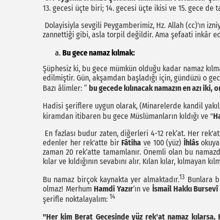
13. gecesi üçte biri; 14. gecesi üçte ikisi ve 15. gece d
Dolayisiyla sevgili Peygamberimiz, Hz. Allah (cc)'ın izniy
zannettiği gibi, asla torpil değildir. Ama şefaati inkâr
Bu gece namaz kılmak:
Şüphesiz ki, bu gece mümkün olduğu kadar namaz kılmak
edilmiştir. Gün, akşamdan başladığı için, gündüzü o ge
Bazı âlimler: “
bu gecede kılınacak namazın en azı iki, or
Hadisi şeriflere uygun olarak, (Minarelerde kandil yak
kiramdan itibaren bu gece Müslümanların kıldığı ve "
H
En fazlası budur zaten, diğerleri 4-12 rek’at. Her rek'a
edenler her rek'atte bir
Fâtiha
ve 100 (yüz)
İhlâs
okuyar
zaman 20 rek’atte tamamlanır. Önemli olan bu namaz
kılar ve kıldığının sevabını alır. Kılan kılar, kılmayan kı
13
Bu namaz birçok kaynakta yer almaktadır.
Bunlara bi
olmaz! Merhum
Hamdi Yazır
’ın ve
İsmail Hakkı Bursevî
14
şerifle noktalayalım:
"Her kim Berat Gecesinde yüz rek'at namaz kılarsa, 