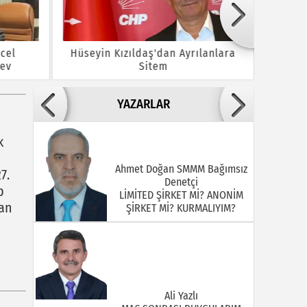
cel
Hüseyin Kızıldaş'dan Ayrılanlara
Bayram
rev
Sitem
Y
YAZARLAR
k
Ahmet Doğan SMMM Bağımsız
7.
Denetçi
b
LİMİTED ŞİRKET Mİ? ANONİM
ban
ŞİRKET Mİ? KURMALIYIM?
Ali Yazlı