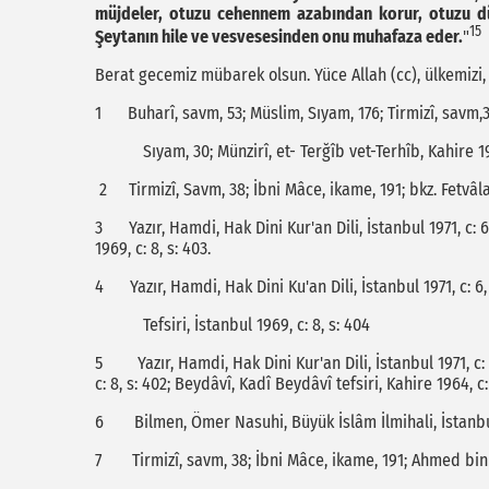
müjdeler, otuzu cehennem azabından korur, otuzu d
15
Şeytanın hile ve vesvesesinden onu muhafaza eder.
"
Berat gecemiz mübarek olsun. Yüce Allah (cc), ülkemizi, 
1 Buharî, savm, 53; Müslim, Sıyam, 176; Tirmizî, savm,
Sıyam, 30; Münzirî, et- Terğîb vet-Terhîb, Kahire 1937
2 Tirmizî, Savm, 38; İbni Mâce, ikame, 191; bkz. Fetvâlar,
3 Yazır, Hamdi, Hak Dini Kur'an Dili, İstanbul 1971, c: 6
1969, c: 8, s: 403.
4 Yazır, Hamdi, Hak Dini Ku'an Dili, İstanbul 1971, c: 6
Tefsiri, İstanbul 1969, c: 8, s: 404
5 Yazır, Hamdi, Hak Dini Kur'an Dili, İstanbul 1971, c: 6
c: 8, s: 402; Beydâvî, Kadî Beydâvî tefsiri, Kahire 1964, c:
6 Bilmen, Ömer Nasuhi, Büyük İslâm İlmihali, İstanbul 
7 Tirmizî, savm, 38; İbni Mâce, ikame, 191; Ahmed bin H