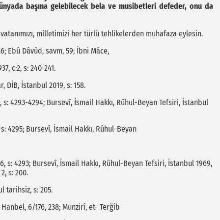
ünyada başına gelebilecek bela ve musibetleri defeder, onu da
vatanımızı, milletimizi her türlü tehlikelerden muhafaza eylesin.
36; Ebû Dâvûd, savm, 59; İbni Mâce,
, c:2, s: 240-241.
 DİB, İstanbul 2019, s: 158.
, s: 4293-4294; Bursevî, İsmail Hakkı, Rûhul-Beyan Tefsiri, İstanbul
, s: 4295; Bursevî, İsmail Hakkı, Rûhul-Beyan
, s: 4293; Bursevî, İsmail Hakkı, Rûhul-Beyan Tefsiri, İstanbul 1969,
 2, s: 200.
tarihsiz, s: 205.
anbel, 6/176, 238; Münzirî, et- Terğîb