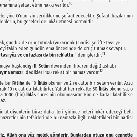
10
e tamamına şefaat etme hakkı verildi.
le, yine O'nun izin verdiklerine şefaat edecektir. Şefaat, bazılarının
 edenlerin, bu geceleri de inkâr etmesi normaldir.
, gündüz de oruç tutmak (yukarıdaki) hadisi şerifte tavsiye
ceyi takip eden gündür. Ama öncesinde de oruç tutmak sevaptır.
11
tası yüz ve en fazlası da bin rek’attır.
” demişlerdir.
ılmaya başlandığı
II. Selim
devrinden itibaren değil) ashabı
12
ayır Namazı
" dedikleri 100 rek'at bir namaz vardır.
tte bir
Fâtiha
ile 10
İhlâs
okunur ve 2 rek'atte bir selam verilir. Arzu
ak 10 rek'at da kılabilirler. Yahut her rek’atte 50
İhlâs
okunursa, o
da 1000 (bin)
İhlâs
süresinin okunmasıdır. Kim ne kadar kılabilirse
lmaz.
d'at diyenlerin biraz daha ileri gidince neleri inkâr edeceği belli
hazretlerinin tefsirlerinde bu namazla ilgili naklettikleri bir hadisi
Hz. Allah ona yüz melek gönderir. Bunlardan otuzu onu cennetle