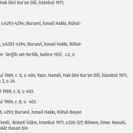
k Dini Kur'an Dili, İstanbul 1971,
, s:4293-4294; Bursevî, İsmail Hakkı, Rûhul-
, s:4293-4294; Bursevî, İsmail Hakkı, Rûhul-
 Terğîb vet-Terhîb, Kahire 1937, c:2, s:
969, c: 8, s: 404; Yazır, Hamdi, Hak Dini Kur'an Dili, İstanbul 1971,
 2, s: 24.
969, c: 8, s: 403.
 1969, c: 8, s: 403.
6, 4293; Bursevî, İsmail Hakkı, Rûhul-Beyan
di, Nimeti İslâm, İstanbul 1971, s:326-327; Bilmen, Ömer Nasuhi,
erekât Hasan bin