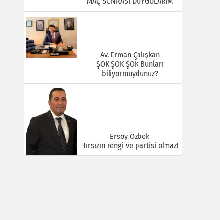
MAÇ SONRASI DUYGULARIM
Av. Erman Çalışkan
ŞOK ŞOK ŞOK Bunları
biliyormuydunuz?
Ersoy Özbek
Hırsızın rengi ve partisi olmaz!
Halil Mert
GÜÇLÜ VE BÜYÜK TÜRKİYE:
KİMLİK TARTIŞMALARI, TEMAS
SAHASI VE İNİSİYATİF
MÜCADELESİ