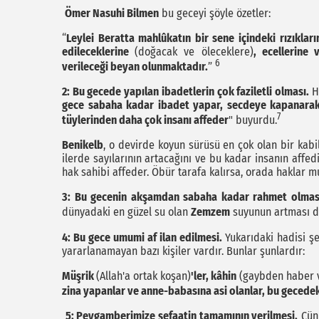
Ömer Nasuhi Bilmen
bu geceyi şöyle özetler:
“
Leylei Beratta mahlûkatın bir sene içindeki rızıkları
edileceklerine
(doğacak ve öleceklere)
, ecellerine 
6
verileceği beyan olunmaktadır.
”
2: Bu gecede yapılan ibadetlerin çok faziletli olması.
H
gece sabaha kadar ibadet yapar, secdeye kapanarak 
7
tüylerinden daha çok insanı affeder
" buyurdu.
Benikelb
, o devirde koyun sürüsü en çok olan bir kabi
ilerde sayılarının artacağını ve bu kadar insanın affed
hak sahibi affeder. Öbür tarafa kalırsa, orada haklar mu
3: Bu gecenin akşamdan sabaha kadar rahmet olmas
dünyadaki en güzel su olan
Zemzem
suyunun artması da
4: Bu gece umumi af ilan edilmesi.
Yukarıdaki hadisi şe
yararlanamayan bazı kişiler vardır. Bunlar şunlardır:
Müşrik
(Allah'a ortak koşan)
'ler, kâhin
(gaybden haber 
zina yapanlar ve anne-babasına asi olanlar, bu gecedek
5: Peygamberimize şefaatin tamamının verilmesi.
Çünk