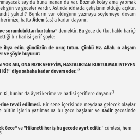
msanmayacak sayıda buna inanan da var. Bozmak kolay ama yapmak
k gün ve geceler vardır. Aslında iddiada çelişkinin olduğu açıktır.
andil yakıldı? Bunların var olduğunu yazmaya-söylemeye devam
mberimize, hatta
Âdem
(as)’a kadar dayanır.
 ve sorumluluktan kurtulma"
demektir. Bu gece de (kul hakkı hariç)
ettiği bir hadisi şerif şöyle:
le ihya edin, gündüzün de oruç tutun. Çünkü Hz. Allah, o akşam
er ve şöyle buyurur:
EN YOK MU, ONA RIZIK VEREYİM, HASTALIKTAN KURTULMAK ISTEYEN
2
 Kİ?"
diye sabaha kadar devam eder.
"
3
. Ki, bunlar da âyeti kerime ve hadisi şeriflere dayanır.
erine tevdi edilmesi.
Bir sene içerisinde meydana gelecek olaylar
 ve bütün işlerin yazılmasına bu gece başlanır ve
Kadir
gecesinde
k Gece"
ve "
Hikmetli her iş bu gecede ayırt edilir.
" cümlesi, hem
5