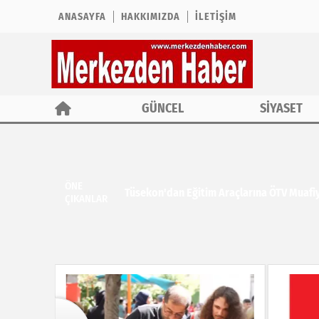
ANASAYFA
HAKKIMIZDA
İLETIŞIM
GÜNCEL
SİYASET
ÖNE
Tüsekon'dan Eğitim Araçlarına ÖTV Muafiy
ÇIKANLAR