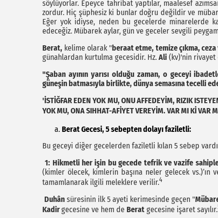
söylüyorlar. Epeyce tahribat yaptılar, maalesef azı
zordur. Hiç şüphesiz ki bunlar doğru değildir ve mübare
Eğer yok idiyse, neden bu gecelerde minarelerde k
edeceğiz. Mübarek aylar, gün ve geceler sevgili peyga
Berat,
kelime olarak "
beraat etme, temize çıkma, ceza
günahlardan kurtulma gecesidir. Hz.
Ali
(kv)'nin rivayet 
"Şaban ayının yarısı olduğu zaman, o geceyi ibadet
güneşin batmasıyla birlikte, dünya semasına tecelli ed
'İSTİĞFAR EDEN YOK MU, ONU AFFEDEYİM, RIZIK ISTEY
YOK MU, ONA SIHHAT-AFİYET VEREYİM. VAR MI Kİ VAR MI
Berat Gecesi, 5 sebepten dolayı faziletli:
Bu geceyi diğer gecelerden faziletli kılan 5 sebep vardır
1: Hikmetli her işin bu gecede tefrik ve vazife sahipl
(kimler ölecek, kimlerin başına neler gelecek vs.)’ın
4
tamamlanarak ilgili meleklere verilir.
Duhân
süresinin ilk 5 ayeti kerimesinde geçen "
Mübare
Kadir
gecesine ve hem de
Berat
gecesine işaret sayılır.