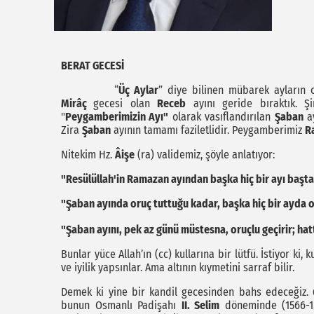
BERAT GECESİ
“
Üç Aylar
” diye bilinen mübarek ayların 
Mirâç
gecesi olan
Receb
ayını geride bıraktık. 
"
Peygamberimizin Ayı"
olarak vasıflandırılan
Şaban
ay
Zira
Şaban
ayının tamamı faziletlidir. Peygamberimiz
R
Nitekim Hz.
Âişe
(ra) validemiz, şöyle anlatıyor:
"Resülüllah'in Ramazan ayından başka hiç bir ayı başt
"Şaban ayında oruç tuttuğu kadar, başka hiç bir ayda
"Şaban ayını, pek az günü müstesna, oruçlu geçirir; ha
Bunlar yüce Allah’ın (cc) kullarına bir lütfü. İstiyor ki, 
ve iyilik yapsınlar. Ama altının kıymetini sarraf bilir.
Demek ki yine bir kandil gecesinden bahs edeceğiz. Çü
bunun Osmanlı Padişahı
II. Selim
döneminde (1566-15