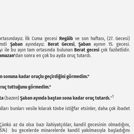
ortasındayız. İlk Cuma gecesi
Regâib
ve son haftası, (27. Gecesi)
Şimdi
Şaban
ayındayız.
Berat Gecesi
,
Şaban
ayının 15. gecesi.
ı ile bu ayın tam ortasında bulunan
Berat gecesi
çok faziletlidir.
amazan'
dan sonra en çok bu ayda oruç tutardı.
an sonuna kadar oruçlu geçirdiğini görmedim."
 oruç tuttuğunu görmedim."
1
tta
(bazen)
Şaban ayında baştan sona kadar oruç tutardı.
"
kulları bunları vesile kılarak tövbe istiğfar etsinler, daha çok ibadet
nkü az da olsa bazı ilahiyatçılılar, kandil gecesinin olmadığını,
74) bu gecelerde minarelerde kandil yakılmasıyla başladığını