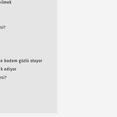
bilmek
si?
nce badem gözlü oluyor
erk ediyor
esi?