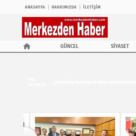
ANASAYFA
HAKKIMIZDA
İLETIŞIM
GÜNCEL
SİYASET
ÖNE
Çekmeköy Belediyesi'nden Tarıma Deste
ÇIKANLAR