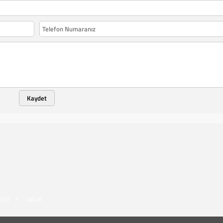
Kaydet
LOJİ
SAĞLIK