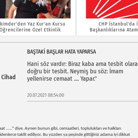
der'den Yaz Kur'an Kursu
CHP İstanbul'da İlç
encilerine Özel Etkinlik
Başkanlıklarına Atama Y
BAŞTAKI BAŞLAR HATA YAPARSA
Hani söz vardır: Biraz kaba ama tesbit olara
doğru bir tesbit. Neymiş bu söz: İmam
d Cihad
yellenirse cemaat .... Yapar."
20.07.2021 08:54:00
t ....." diye. Aynen bunun gibi, cemaatleri, toplulukları ve halkları
denlerce taklit ediliyor. Bu yüzden ya peşinde gittiğiniz adama iyi dikkat