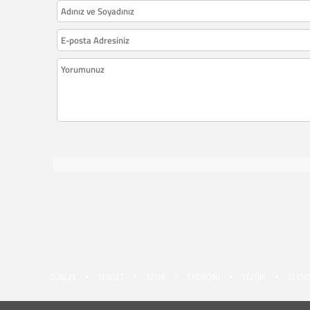
GÜNCEL
SİYASET
SPOR
EKONOMİ
EĞİTİM
TEKNO