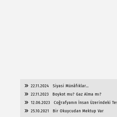
22.11.2024
Siyasi Münâfıklar…
22.11.2023
Boykot mu? Gaz Alma mı?
12.06.2023
Coğrafyanın İnsan Üzerindeki Tes
25.10.2021
Bir Okuycudan Mektup Var