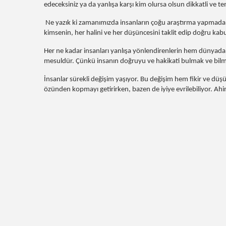
edeceksiniz ya da yanlışa karşı kim olursa olsun d
Ne yazık ki zamanımızda insanların çoğu araştırma yapmadan kö
kimsenin, her halini ve her düşüncesini taklit edip doğru kabu
Her ne kadar insanları yanlışa yönlendirenlerin hem dünyad
mesuldür. Çünkü insanın doğruyu ve hakika
İnsanlar sürekli değişim yaşıyor. Bu değişim hem fikir ve dü
özünden kopmayı getirirken, bazen de iyiye evrilebiliyor. Ah