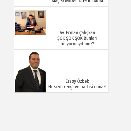
MAÇ SONRASI DUYGULARIM
Av. Erman Çalışkan
ŞOK ŞOK ŞOK Bunları
biliyormuydunuz?
Ersoy Özbek
Hırsızın rengi ve partisi olmaz!
Halil Mert
GÜÇLÜ VE BÜYÜK TÜRKİYE:
KİMLİK TARTIŞMALARI, TEMAS
SAHASI VE İNİSİYATİF
MÜCADELESİ