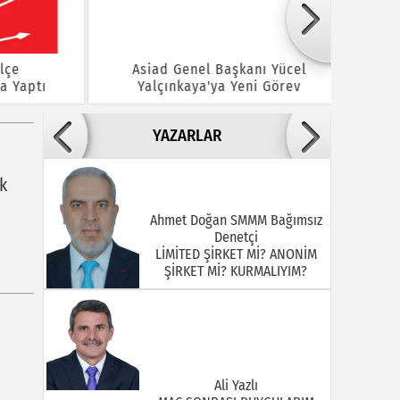
e
Asiad Genel Başkanı Yücel
Hüseyi
aptı
Yalçınkaya'ya Yeni Görev
YAZARLAR
k
Ahmet Doğan SMMM Bağımsız
Denetçi
LİMİTED ŞİRKET Mİ? ANONİM
ŞİRKET Mİ? KURMALIYIM?
Ali Yazlı