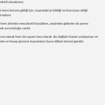
ikkatli ve temkinli olacaksınız.
rü körüne gittiği için, başındaki iyi bildiği ve hüsnüzan ettiği
l ediyor.
a hem ahirette mesuliyeti büyükken, peşinden gidenler de aynen
ti bulmak ve bilmek zorunluluğu vardır.
şünce olarak hem de yaşam tarzı olarak. Bu değişim bazen yozlaşmayı ve
irete ve hesap gününe inananların buna dikkat etmesi gerekir.