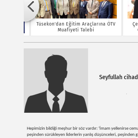
Tüsekon'dan Eğitim Araçlarına ÖTV
Çekim
Muafiyeti Talebi
Öğr
 Tarıma
Seyfullah ciha
Hepimizin bildiği meşhur bir söz vardır: 'İmam yellenirse cemaa
peşinden sürükleyen liderlerin yanlış düşünceleri, peşinden gi