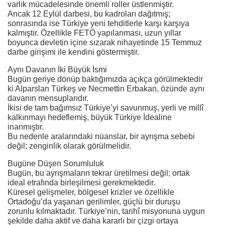
varlık mücadelesinde önemli roller üstlenmiştir.
Ancak 12 Eylül darbesi, bu kadroları dağıtmış;
sonrasında ise Türkiye yeni tehditlerle karşı karşıya
kalmıştır. Özellikle FETÖ yapılanması, uzun yıllar
boyunca devletin içine sızarak nihayetinde 15 Temmuz
darbe girişimi ile kendini göstermiştir.
Aynı Davanın İki Büyük İsmi
Bugün geriye dönüp baktığımızda açıkça görülmektedir
ki Alparslan Türkeş ve Necmettin Erbakan, özünde aynı
davanın mensuplarıdır.
İkisi de tam bağımsız Türkiye’yi savunmuş, yerli ve millî
kalkınmayı hedeflemiş, büyük Türkiye İdealine
inanmıştır.
Bu nedenle aralarındaki nüanslar, bir ayrışma sebebi
değil; zenginlik olarak görülmelidir.
Bugüne Düşen Sorumluluk
Bugün, bu ayrışmaların tekrar üretilmesi değil; ortak
ideal etrafında birleşilmesi gerekmektedir.
Küresel gelişmeler, bölgesel krizler ve özellikle
Ortadoğu’da yaşanan gerilimler, güçlü bir duruşu
zorunlu kılmaktadır. Türkiye’nin, tarihî misyonuna uygun
şekilde daha aktif ve daha kararlı bir çizgi ortaya