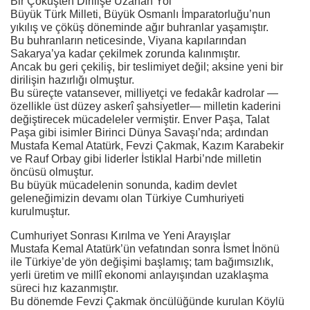
Bir Çöküşten Dirilişe Uzanan Yol
Büyük Türk Milleti, Büyük Osmanlı İmparatorluğu’nun
yıkılış ve çöküş döneminde ağır buhranlar yaşamıştır.
Bu buhranların neticesinde, Viyana kapılarından
Sakarya’ya kadar çekilmek zorunda kalınmıştır.
Ancak bu geri çekiliş, bir teslimiyet değil; aksine yeni bir
dirilişin hazırlığı olmuştur.
Bu süreçte vatansever, milliyetçi ve fedakâr kadrolar —
özellikle üst düzey askerî şahsiyetler— milletin kaderini
değiştirecek mücadeleler vermiştir. Enver Paşa, Talat
Paşa gibi isimler Birinci Dünya Savaşı’nda; ardından
Mustafa Kemal Atatürk, Fevzi Çakmak, Kazım Karabekir
ve Rauf Orbay gibi liderler İstiklal Harbi’nde milletin
öncüsü olmuştur.
Bu büyük mücadelenin sonunda, kadim devlet
geleneğimizin devamı olan Türkiye Cumhuriyeti
kurulmuştur.
Cumhuriyet Sonrası Kırılma ve Yeni Arayışlar
Mustafa Kemal Atatürk’ün vefatından sonra İsmet İnönü
ile Türkiye’de yön değişimi başlamış; tam bağımsızlık,
yerli üretim ve millî ekonomi anlayışından uzaklaşma
süreci hız kazanmıştır.
Bu dönemde Fevzi Çakmak öncülüğünde kurulan Köylü