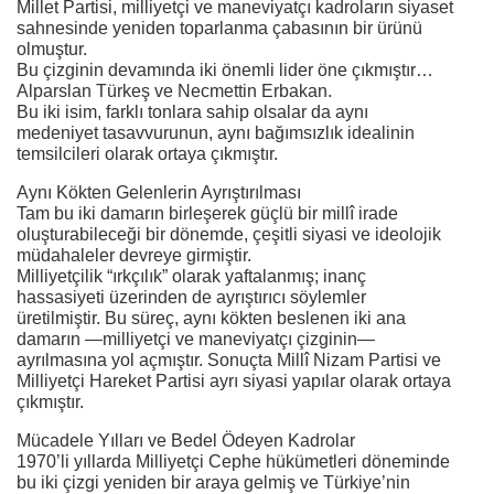
Millet Partisi, milliyetçi ve maneviyatçı kadroların siyaset
sahnesinde yeniden toparlanma çabasının bir ürünü
olmuştur.
Bu çizginin devamında iki önemli lider öne çıkmıştır…
Alparslan Türkeş ve Necmettin Erbakan.
Bu iki isim, farklı tonlara sahip olsalar da aynı
medeniyet tasavvurunun, aynı bağımsızlık idealinin
temsilcileri olarak ortaya çıkmıştır.
Aynı Kökten Gelenlerin Ayrıştırılması
Tam bu iki damarın birleşerek güçlü bir millî irade
oluşturabileceği bir dönemde, çeşitli siyasi ve ideolojik
müdahaleler devreye girmiştir.
Milliyetçilik “ırkçılık” olarak yaftalanmış; inanç
hassasiyeti üzerinden de ayrıştırıcı söylemler
üretilmiştir. Bu süreç, aynı kökten beslenen iki ana
damarın —milliyetçi ve maneviyatçı çizginin—
ayrılmasına yol açmıştır. Sonuçta Millî Nizam Partisi ve
Milliyetçi Hareket Partisi ayrı siyasi yapılar olarak ortaya
çıkmıştır.
Mücadele Yılları ve Bedel Ödeyen Kadrolar
1970’li yıllarda Milliyetçi Cephe hükümetleri döneminde
bu iki çizgi yeniden bir araya gelmiş ve Türkiye’nin