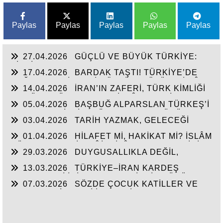
Paylas
Paylas
Paylas
Paylas
Paylas
27.04.2026
GÜÇLÜ VE BÜYÜK TÜRKİYE:
KİMLİK TARTIŞMALARI, TEMAS SAHASI VE
17.04.2026
BARDAK TAŞTI! TÜRKİYE’DE
İNİSİYATİF MÜCADELESİ
DEĞERLER SİSTEMİ ÇÖKTÜ… ÇÖZÜM MİLLÎ
14.04.2026
İRAN’IN ZAFERİ, TÜRK KİMLİĞİ
MEFKÛRE VE HEDEFLERİMİZE UYGUN MİLLÎ
VE TÜRK DÜNYASI’NDA, İSLÂM ALEMİ’NDE
EĞİTİM…
05.04.2026
BAŞBUĞ ALPARSLAN TÜRKEŞ’İ
MEZHEPÇİLİK KISKACI
ANLAMAK: BİRLİK, MÜCADELE VE BÜYÜK
03.04.2026
TARİH YAZMAK, GELECEĞİ
TÜRKİYE İDEALİ…
YAZMAKTIR.
01.04.2026
HİLAFET Mİ, HAKİKAT Mİ? İSLÂM
DÜNYASI’NIN SİYASÎ İHTİLÂFLARINDAN BİRİ
29.03.2026
DUYGUSALLIKLA DEĞİL,
ÜZERİNE BİR SORGULAMA…
FERASETLE AYAKTA KALINIR…
13.03.2026
TÜRKİYE–İRAN KARDEŞ
DEVLETLERİ İÇİN EMPERYALİZMİN BÜYÜK
07.03.2026
SÖZDE ÇOCUK KATİLLER VE
TUZAKLARI
ÇETELER AİLELERİ İLE ŞEHİRDEN
KOVULMALI… ŞEHİRLER MEDENİYETİN
MERKEZİ Mİ, SUÇ KAYNAĞI VE ALANI MI?