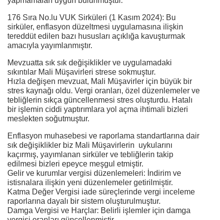
yapmamaları uygun bulunmuştur.
176 Sıra No.lu VUK Sirküleri (1 Kasım 2024): Bu
sirküler, enflasyon düzeltmesi uygulamasına ilişkin
tereddüt edilen bazı hususları açıklığa kavuşturmak
amacıyla yayımlanmıştır.
Mevzuatta sık sık değişiklikler ve uygulamadaki
sıkıntılar Mali Müşavirleri strese sokmuştur.
Hızla değişen mevzuat, Mali Müşavirler için büyük bir
stres kaynağı oldu. Vergi oranları, özel düzenlemeler ve
tebliğlerin sıkça güncellenmesi stres oluşturdu. Hatalı
bir işlemin ciddi yaptırımlara yol açma ihtimali bizleri
meslekten soğutmuştur.
Enflasyon muhasebesi ve raporlama standartlarına dair
sık değişiklikler biz Mali Müşavirlerin uykularını
kaçırmış, yayımlanan sirküler ve tebliğlerin takip
edilmesi bizleri epeyce meşgul etmiştir.
Gelir ve kurumlar vergisi düzenlemeleri: İndirim ve
istisnalara ilişkin yeni düzenlemeler getirilmiştir.
Katma Değer Vergisi iade süreçlerinde vergi inceleme
raporlarına dayalı bir sistem oluşturulmuştur.
Damga Vergisi ve Harçlar: Belirli işlemler için damga
vergisi oranları güncellenmiştir.