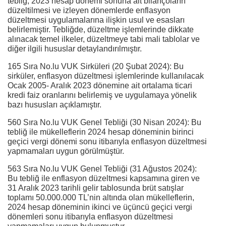
tebliğ, 2023 hesap dönemi sonuna ait bilançoların
düzeltilmesi ve izleyen dönemlerde enflasyon
düzeltmesi uygulamalarına ilişkin usul ve esasları
belirlemiştir. Tebliğde, düzeltme işlemlerinde dikkate
alınacak temel ilkeler, düzeltmeye tabi mali tablolar ve
diğer ilgili hususlar detaylandırılmıştır.
165 Sıra No.lu VUK Sirküleri (20 Şubat 2024): Bu
sirküler, enflasyon düzeltmesi işlemlerinde kullanılacak
Ocak 2005- Aralık 2023 dönemine ait ortalama ticari
kredi faiz oranlarını belirlemiş ve uygulamaya yönelik
bazı hususları açıklamıştır.
560 Sıra No.lu VUK Genel Tebliği (30 Nisan 2024): Bu
tebliğ ile mükelleflerin 2024 hesap döneminin birinci
geçici vergi dönemi sonu itibarıyla enflasyon düzeltmesi
yapmamaları uygun görülmüştür.
563 Sıra No.lu VUK Genel Tebliği (31 Ağustos 2024):
Bu tebliğ ile enflasyon düzeltmesi kapsamına giren ve
31 Aralık 2023 tarihli gelir tablosunda brüt satışlar
toplamı 50.000.000 TL’nin altında olan mükelleflerin,
2024 hesap döneminin ikinci ve üçüncü geçici vergi
dönemleri sonu itibarıyla enflasyon düzeltmesi