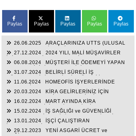
Paylas
Paylas
Paylas
Paylas
Paylas
26.06.2025
ARAÇLARINIZA UTTS (ULUSAL
TAŞIT TANIMA SİSTEMİ) TAKTIRDINIZ MI? SON
27.12.2024
2024 YILI, MALİ MÜŞAVİRLER
GÜN 30.06.2025
İÇİN EKONOMİK ve MESLEKİ ANLAMDA
06.08.2024
MÜŞTERİ İLE ÖDEMEYİ YAPAN
ZORLUKLARLA DOLU BİR YIL OLDU
KART SAHİBİNİN FARKLI KİŞİ OLMASI
31.07.2024
BELİRLİ SÜRELİ İŞ
DURUMUNDA CEZA MI GELECEK?
SÖZLEŞMESİNİN BELİRSİZ SÜRELİ İŞ
11.06.2024
HOMEOFİS İŞYERLERİNDE
SÖZLEŞMESİNE DÖNÜŞMESİ, İŞÇİNİN KIDEM
GENEL GİDERLER:
ve İHBAR TAZMİNATI HAKLARI:
20.03.2024
KİRA GELİRLERİNİZ İÇİN
BEYANNAME VERİRKEN BAZI İSTİSNA ve
16.02.2024
MART AYINDA KİRA
İNDİRİM HAKLARINIZIN OLDUĞUNU BİLİYOR
BEYANNAMENİZİ VERİRKEN İSTİSNA (Konut
MUSUNUZ?
15.02.2024
İŞ SAĞLIĞI ve GÜVENLİĞİ
İstisnası 2023 Yılı İçin 21.000,00 TL)
KAPSAMINDA İŞYERİNİZ “ÇOK TEHLİKELİ”
UYGULAYACAKSINIZ,
13.01.2024
İŞÇİ ÇALIŞTIRAN
SINIFTA YER ALIYORSA, ONDAN FAZLA
İŞVERENLERİN CEZALI DURUMLARLA
ÇALIŞANINIZ
29.12.2023
YENİ ASGARİ ÜCRET ve
KARŞILAŞMAMASI İÇİN UYMASI GEREKEN
DEĞİŞEN PARAMETRELER