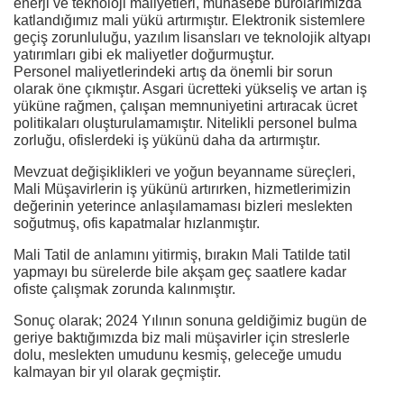
enerji ve teknoloji maliyetleri, muhasebe bürolarımızda
katlandığımız mali yükü artırmıştır. Elektronik sistemlere
geçiş zorunluluğu, yazılım lisansları ve teknolojik altyapı
yatırımları gibi ek maliyetler doğurmuştur.
Personel maliyetlerindeki artış da önemli bir sorun
olarak öne çıkmıştır. Asgari ücretteki yükseliş ve artan iş
yüküne rağmen, çalışan memnuniyetini artıracak ücret
politikaları oluşturulamamıştır. Nitelikli personel bulma
zorluğu, ofislerdeki iş yükünü daha da artırmıştır.
Mevzuat değişiklikleri ve yoğun beyanname süreçleri,
Mali Müşavirlerin iş yükünü artırırken, hizmetlerimizin
değerinin yeterince anlaşılamaması bizleri meslekten
soğutmuş, ofis kapatmalar hızlanmıştır.
Mali Tatil de anlamını yitirmiş, bırakın Mali Tatilde tatil
yapmayı bu sürelerde bile akşam geç saatlere kadar
ofiste çalışmak zorunda kalınmıştır.
Sonuç olarak; 2024 Yılının sonuna geldiğimiz bugün de
geriye baktığımızda biz mali müşavirler için streslerle
dolu, meslekten umudunu kesmiş, geleceğe umudu
kalmayan bir yıl olarak geçmiştir.