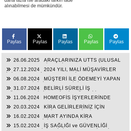
daha fazla ise aradaki farkın iade
alınabilmesi de mümkündür.
Paylas
Paylas
Paylas
Paylas
Paylas
26.06.2025
ARAÇLARINIZA UTTS (ULUSAL
TAŞIT TANIMA SİSTEMİ) TAKTIRDINIZ MI? SON
27.12.2024
2024 YILI, MALİ MÜŞAVİRLER
GÜN 30.06.2025
İÇİN EKONOMİK ve MESLEKİ ANLAMDA
06.08.2024
MÜŞTERİ İLE ÖDEMEYİ YAPAN
ZORLUKLARLA DOLU BİR YIL OLDU
KART SAHİBİNİN FARKLI KİŞİ OLMASI
31.07.2024
BELİRLİ SÜRELİ İŞ
DURUMUNDA CEZA MI GELECEK?
SÖZLEŞMESİNİN BELİRSİZ SÜRELİ İŞ
11.06.2024
HOMEOFİS İŞYERLERİNDE
SÖZLEŞMESİNE DÖNÜŞMESİ, İŞÇİNİN KIDEM
GENEL GİDERLER:
ve İHBAR TAZMİNATI HAKLARI:
20.03.2024
KİRA GELİRLERİNİZ İÇİN
BEYANNAME VERİRKEN BAZI İSTİSNA ve
16.02.2024
MART AYINDA KİRA
İNDİRİM HAKLARINIZIN OLDUĞUNU BİLİYOR
BEYANNAMENİZİ VERİRKEN İSTİSNA (Konut
MUSUNUZ?
15.02.2024
İŞ SAĞLIĞI ve GÜVENLİĞİ
İstisnası 2023 Yılı İçin 21.000,00 TL)
KAPSAMINDA İŞYERİNİZ “ÇOK TEHLİKELİ”