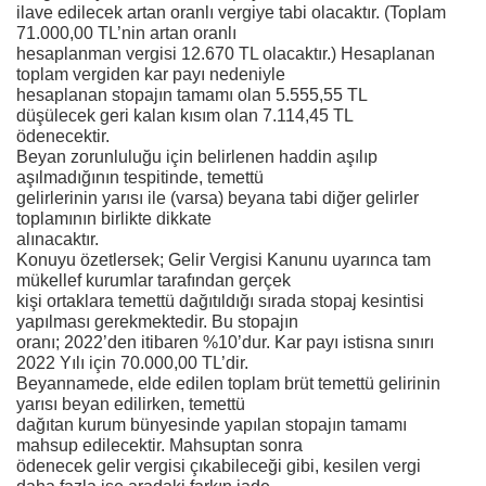
ilave edilecek artan oranlı vergiye tabi olacaktır. (Toplam
71.000,00 TL’nin artan oranlı
hesaplanman vergisi 12.670 TL olacaktır.) Hesaplanan
toplam vergiden kar payı nedeniyle
hesaplanan stopajın tamamı olan 5.555,55 TL
düşülecek geri kalan kısım olan 7.114,45 TL
ödenecektir.
Beyan zorunluluğu için belirlenen haddin aşılıp
aşılmadığının tespitinde, temettü
gelirlerinin yarısı ile (varsa) beyana tabi diğer gelirler
toplamının birlikte dikkate
alınacaktır.
Konuyu özetlersek; Gelir Vergisi Kanunu uyarınca tam
mükellef kurumlar tarafından gerçek
kişi ortaklara temettü dağıtıldığı sırada stopaj kesintisi
yapılması gerekmektedir. Bu stopajın
oranı; 2022’den itibaren %10’dur. Kar payı istisna sınırı
2022 Yılı için 70.000,00 TL’dir.
Beyannamede, elde edilen toplam brüt temettü gelirinin
yarısı beyan edilirken, temettü
dağıtan kurum bünyesinde yapılan stopajın tamamı
mahsup edilecektir. Mahsuptan sonra
ödenecek gelir vergisi çıkabileceği gibi, kesilen vergi