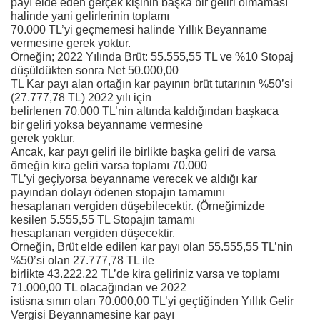
payı elde eden gerçek kişinin başka bir geliri olmaması
halinde yani gelirlerinin toplamı
70.000 TL’yi geçmemesi halinde Yıllık Beyanname
vermesine gerek yoktur.
Örneğin; 2022 Yılında Brüt: 55.555,55 TL ve %10 Stopaj
düşüldükten sonra Net 50.000,00
TL Kar payı alan ortağın kar payının brüt tutarının %50’si
(27.777,78 TL) 2022 yılı için
belirlenen 70.000 TL’nin altında kaldığından başkaca
bir geliri yoksa beyanname vermesine
gerek yoktur.
Ancak, kar payı geliri ile birlikte başka geliri de varsa
örneğin kira geliri varsa toplamı 70.000
TL’yi geçiyorsa beyanname verecek ve aldığı kar
payından dolayı ödenen stopajın tamamını
hesaplanan vergiden düşebilecektir. (Örneğimizde
kesilen 5.555,55 TL Stopajın tamamı
hesaplanan vergiden düşecektir.
Örneğin, Brüt elde edilen kar payı olan 55.555,55 TL’nin
%50’si olan 27.777,78 TL ile
birlikte 43.222,22 TL’de kira geliriniz varsa ve toplamı
71.000,00 TL olacağından ve 2022
istisna sınırı olan 70.000,00 TL’yi geçtiğinden Yıllık Gelir
Vergisi Beyannamesine kar payı