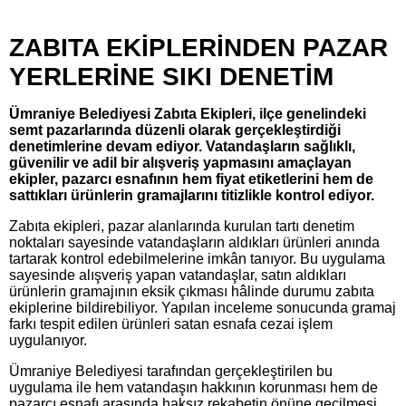
ZABITA EKİPLERİNDEN PAZAR
YERLERİNE SIKI DENETİM
Ümraniye Belediyesi Zabıta Ekipleri, ilçe genelindeki
semt pazarlarında düzenli olarak gerçekleştirdiği
denetimlerine devam ediyor. Vatandaşların sağlıklı,
güvenilir ve adil bir alışveriş yapmasını amaçlayan
ekipler, pazarcı esnafının hem fiyat etiketlerini hem de
sattıkları ürünlerin gramajlarını titizlikle kontrol ediyor.
Zabıta ekipleri, pazar alanlarında kurulan tartı denetim
noktaları sayesinde vatandaşların aldıkları ürünleri anında
tartarak kontrol edebilmelerine imkân tanıyor. Bu uygulama
sayesinde alışveriş yapan vatandaşlar, satın aldıkları
ürünlerin gramajının eksik çıkması hâlinde durumu zabıta
ekiplerine bildirebiliyor. Yapılan inceleme sonucunda gramaj
farkı tespit edilen ürünleri satan esnafa cezai işlem
uygulanıyor.
Ümraniye Belediyesi tarafından gerçekleştirilen bu
uygulama ile hem vatandaşın hakkının korunması hem de
pazarcı esnafı arasında haksız rekabetin önüne geçilmesi