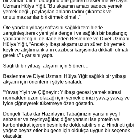
bir zaman dilimi olduğunu dile getiren Beslenme ve Diyet
Uzmanı Hülya Yiğit, “Bu akşamın amacı sadece yemek
yemek değil, paylaşılan anların tadını çıkarmak ve
unutulmaz anılar biriktirmek olmalı.”
Öte yandan yılbaşı sofrasını sağlıklı tercihlerle
zenginleştirerek yeni yıla dengeli ve sağlıklı bir başlangıç
yapılabileceğini de ifade eden Beslenme ve Diyet Uzmanı
Hülya Yiğit, “Ancak yılbaşı akşamı uzun süren bir yemek
keyfi ve atıştırmalıkların cazibesi karşısında dikkatli olmak
gerekir.” uyarısını yaptı.
Sağlıklı bir yılbaşı akşamı için 5 öneri…
Beslenme ve Diyet Uzmanı Hülya Yiğit sağlıklı bir yılbaşı
akşamı için önerilerini şöyle sıraladı:
“Yavaş Yiyin ve Çiğneyin: Yılbaşı gecesi yemek süresi
normalden uzun olacağı için yemeklerinizi yavaş yavaş ve
iyice çiğneyerek tüketmeye özen gösterin.
Dengeli Tabaklar Hazırlayın: Tabağınızın yarısını yeşil
sebzeler ve zeytinyağlılar, diğer yarısını ise protein ve
karbonhidrat içeren besinlerle doldurabilirsiniz. Hindi eti gibi
yağsız beyaz etler bu gece için oldukça uygun bir seçenek
olacaktır.