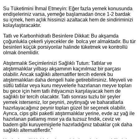
Su Tüketimini İhmal Etmeyin: Eğer fazla yemek konusunda
endişeleriniz varsa, yemeğe başlamadan önce 1-2 bardak
su içmek, hem açlık hissinizi azaltacak hem de sindiriminizi
kolaylaştıracaktır.
Tatlı ve Karbonhidratlı Besinlere Dikkat: Bu akşamda
çoğunlukla çekerli yiyecekler de bolca yer almaktadır. Bu tür
besinleri küçük porsiyonlar halinde tüketmek ve kontrollü
olmak önemlidir.
Atıştırmalık Seçimlerinizi Sağlıklı Tutun: Tatlılar ve
atıştırmalıklar yılbaşı akşamının kaçınılmaz bir parçası
olabilir. Ancak sağlıklı alternatifler tercih ederek bu
atıştırmalıkları daha dengeli hale getirebilirsiniz. Meyveli ve
sütlü tatlılar veya kuru meyvelerle hazırlanan meyve topları
bu gece için hem tatlı ihtiyacınızı karşılayacak hem de
sağlıklı bir tercih olacaktır. Tatlı sonrası tuzlu bir şeyler
yemek isterseniz, lor peyniri, zeytinyağı ve baharatlarla
hazırlayacağınız peynir topları güzel bir seçenek olabilir.
Ayrıca, cips gibi paketli atıştırmalıklar yerine, evde az yağ ile
hazırlanan patlamış mısır ya da tuzsuz fındık, ceviz ve
badem gibi kuruyemişlerle hazırladığınız tabaklar çok daha
sağlıklı alternatiflerdir.”