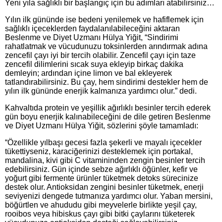
Yeni yıla sağlıklı bir başlangıç için bu adımları atabilirsiniz…
Yılın ilk gününde ise bedeni yenilemek ve hafiflemek için
sağlıklı içeceklerden faydalanılabileceğini aktaran
Beslenme ve Diyet Uzmanı Hülya Yiğit, “Sindirimi
rahatlatmak ve vücudunuzu toksinlerden arındırmak adına
zencefil çayı iyi bir tercih olabilir. Zencefil çayı için taze
zencefil dilimlerini sıcak suya ekleyip birkaç dakika
demleyin; ardından içine limon ve bal ekleyerek
tatlandırabilirsiniz. Bu çay, hem sindirimi destekler hem de
yılın ilk gününde enerjik kalmanıza yardımcı olur.” dedi.
Kahvaltıda protein ve yeşillik ağırlıklı besinler tercih ederek
gün boyu enerjik kalınabileceğini de dile getiren Beslenme
ve Diyet Uzmanı Hülya Yiğit, sözlerini şöyle tamamladı:
“Özellikle yılbaşı gecesi fazla şekerli ve mayalı içecekler
tükettiyseniz, karaciğerinizi desteklemek için portakal,
mandalina, kivi gibi C vitamininden zengin besinler tercih
edebilirsiniz. Gün içinde sebze ağırlıklı öğünler, kefir ve
yoğurt gibi fermente ürünler tüketmek detoks sürecinize
destek olur. Antioksidan zengini besinler tüketmek, enerji
seviyenizi dengede tutmanıza yardımcı olur. Yaban mersini,
böğürtlen ve ahududu gibi meyvelerle birlikte yeşil çay,
rooibos veya hibiskus çayı gibi bitki çaylarını tüketerek