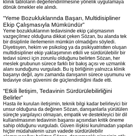
klinik tabloların değerlendirilmesine yönelik uygulamaya
dönük örnekler ele alındı.
“Yeme Bozukluklarında Başarı, Multidisipliner
Ekip Çalışmasıyla Mümkündür”
Yeme bozukluklarının tedavisinde ekip çalışmasının
vazgeçilmez olduğuna dikkat çeken Sözan, bu alanda tek
bir disiplinle ilerlemenin mümkün olmadığını söyledi.
Diyetisyen, hekim ve psikolog ya da psikiyatristten oluşan
multidisipliner ekip yaklaşımının etkili ve sürdürülebilir bir
tedavi süreci için zorunlu olduğunu belirten Sözan, her
meslek grubunun sürece farklı bir bakış açısı ve uzmanlık
alanı sunduğunu vurguladı. Bu iş birliğinin yalnızca klinik
başarıyı değil, aynı zamanda danışanın sürece uyumunu ve
tedaviye olan güvenini de güçlendirdiğini ifade etti.
“Etkili İletişim, Tedavinin Sürdürülebilirliğini
Belirler”
Hasta ile kurulan iletişimin, teknik bilgi kadar belirleyici bir
unsur olduğuna da değinen Sözan, danışanlarla yürütülen
süreçte yargılayıcı olmayan, empatik ve destekleyici bir dil
kullanılmasının tedavinin başarısı açısından kritik öneme
sahip olduğunu vurguladı. Güven ilişkisi kurulmadan yapılan
hiçbir müdahalenin uzun vadede sürdürülebilir