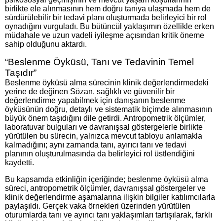
birlikte ele alınmasının hem doğru tanıya ulaşmada hem de
sürdürülebilir bir tedavi planı oluşturmada belirleyici bir rol
oynadığını vurguladı. Bu bütüncül yaklaşımın özellikle erken
müdahale ve uzun vadeli iyileşme açısından kritik öneme
sahip olduğunu aktardı.
“Beslenme Öyküsü, Tanı ve Tedavinin Temel
Taşıdır”
Beslenme öyküsü alma sürecinin klinik değerlendirmedeki
yerine de değinen Sözan, sağlıklı ve güvenilir bir
değerlendirme yapabilmek için danışanın beslenme
öyküsünün doğru, detaylı ve sistematik biçimde alınmasının
büyük önem taşıdığını dile getirdi. Antropometrik ölçümler,
laboratuvar bulguları ve davranışsal göstergelerle birlikte
yürütülen bu sürecin, yalnızca mevcut tabloyu anlamakla
kalmadığını; aynı zamanda tanı, ayırıcı tanı ve tedavi
planının oluşturulmasında da belirleyici rol üstlendiğini
kaydetti.
Bu kapsamda etkinliğin içeriğinde; beslenme öyküsü alma
süreci, antropometrik ölçümler, davranışsal göstergeler ve
klinik değerlendirme aşamalarına ilişkin bilgiler katılımcılarla
paylaşıldı. Gerçek vaka örnekleri üzerinden yürütülen
oturumlarda tanı ve ayırıcı tanı yaklaşımları tartışılarak, farklı