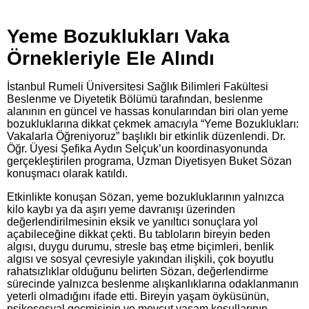
Yeme Bozuklukları Vaka
Örnekleriyle Ele Alındı
İstanbul Rumeli Üniversitesi Sağlık Bilimleri Fakültesi
Beslenme ve Diyetetik Bölümü tarafından, beslenme
alanının en güncel ve hassas konularından biri olan yeme
bozukluklarına dikkat çekmek amacıyla “Yeme Bozuklukları:
Vakalarla Öğreniyoruz” başlıklı bir etkinlik düzenlendi. Dr.
Öğr. Üyesi Şefika Aydın Selçuk’un koordinasyonunda
gerçekleştirilen programa, Uzman Diyetisyen Buket Sözan
konuşmacı olarak katıldı.
Etkinlikte konuşan Sözan, yeme bozukluklarının yalnızca
kilo kaybı ya da aşırı yeme davranışı üzerinden
değerlendirilmesinin eksik ve yanıltıcı sonuçlara yol
açabileceğine dikkat çekti. Bu tabloların bireyin beden
algısı, duygu durumu, stresle baş etme biçimleri, benlik
algısı ve sosyal çevresiyle yakından ilişkili, çok boyutlu
rahatsızlıklar olduğunu belirten Sözan, değerlendirme
sürecinde yalnızca beslenme alışkanlıklarına odaklanmanın
yeterli olmadığını ifade etti. Bireyin yaşam öyküsünün,
psikososyal geçmişinin ve mevcut yaşam koşullarının