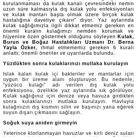
kurulanmaması da kulak kanalı çevresindeki nemin
uzun süre kalmasıyla dış kulak yolu enfeksiyonları
ve kulak mantarı başta olmak üzere birçok kulak
hastalığına davetiye çıkarır” diyor. Yaz aylarında
kulak sağlığımızla ilgili dikkat etmemiz gereken en
önemli kuralın kulağımızı nemden korumak ve
hijyenine özen göstermek olduğunu söyleyen
Kulak,
Burun ve Boğaz Hastalıkları Uzmanı Dr. Berna
Yayla Özker,
ihmal etmememiz gereken 6 kuralı
anlattı; önemli öneriler ve uyarılarda bulundu.
Yüzdükten sonra kulaklarınızı mutlaka kurulayın
Islak kalan kulak içi bakteriler ve mantarlar için
uygun bir üreme alanı oluşturuyor. Bu nedenle,
“yüzücü kulağı” adı verilen dış kulak yolu
enfeksiyonu, özellikle yaz aylarında sık görülüyor.
Kulak sağlığınız için denize veya havuza girdikten
sonra kulaklarınızı mutlaka kurulayın. Havluyla
kulağınızın dış kısmını silin ve başınızı yana eğerek
suyun dışarı çıkmasını sağlayın.
Soğuk suya aniden girmeyin
Yeterince klorlanmayan havuzlar ve kirli deniz suları