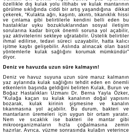
özellikle dış kulak yolu iltihabı ve kulak mantarının
görülme sıklığında ciddi bir artış yaşandığına dikkat
çekerek, “Kulakta ağrı, kaşıntı, akıntı, tıkanıklık hissi
ve çınlama gibi belirtilerle kendini belli eden bu
hastalıklar uyku bozukluklarından sosyal iletişim
sorularına kadar birçok önemli soruna yol açabilir,
yaz aktivitelerini sekteye uğratabilir. Üstelik belirtiler
ihmal edilirse, tedavi süreci uzayabilir, hatta kalıcı
işitme kaybı gelişebilir. Aslında alınacak olan basit
yöntemlerle kulak sağlığını korumak mümkündür”
diyor.
Deniz ve havuzda uzun süre kalmayın!
Deniz ve havuz suyuna uzun süre maruz kalmanın
yaz aylarında kulak sağlığını tehdit eden en önemli
etkenlerin başında geldiğini belirten Kulak, Burun ve
Boğaz Hastalıkları Uzmanı Dr. Berna Yayla Özker,
“Kulağa kaçan su kulak kanalının doğal yapısını
bozarak, kulak kirinin şişmesine ve kanalın
tıkanmasına yol açabilir. Bu durum, bakteri ve
mantarların üremeleri için uygun bir ortam yaratır.
Nem ve sıcaklık ise bakteri ile mantar gibi
mikroorganizmaların hızla çoğalmasına zemin
hazırlar. Ayrıca, yüzme sonrasında kulağın yeterince