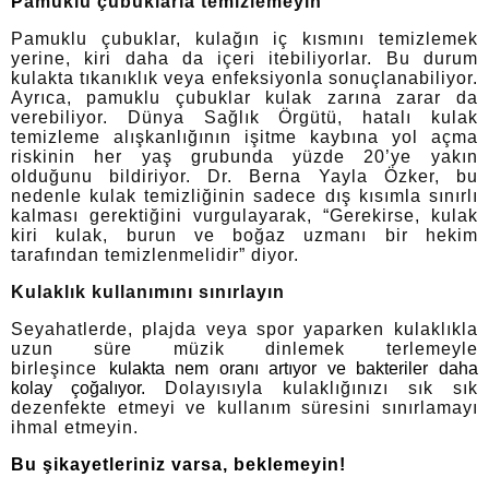
P
amuklu çubuklarla temizlemeyin
Pamuklu çubuklar, kulağın iç kısmını temizlemek
yerine, kiri daha da içeri itebiliyorlar. Bu durum
kulakta tıkanıklık veya enfeksiyonla sonuçlanabiliyor.
Ayrıca, pamuklu çubuklar kulak zarına zarar da
verebiliyor. Dünya Sağlık Örgütü, hatalı kulak
temizleme alışkanlığının işitme kaybına yol açma
riskinin her yaş grubunda yüzde 20’ye yakın
olduğunu bildiriyor. Dr. Berna Yayla Özker, bu
nedenle kulak temizliğinin sadece dış kısımla sınırlı
kalması gerektiğini vurgulayarak, “Gerekirse, kulak
kiri kulak, burun ve boğaz uzmanı bir hekim
tarafından temizlenmelidir” diyor.
Kulaklık kullanımını sınırlayın
Seyahatlerde, plajda veya spor yaparken kulaklıkla
uzun süre müzik dinlemek terlemeyle
birleşince
kulakta nem oranı artıyor ve bakteriler daha
kolay çoğalıyor.
Dolayısıyla kulaklığınızı sık sık
dezenfekte etmeyi ve kullanım süresini sınırlamayı
ihmal etmeyin.
Bu şikayetleriniz varsa, beklemeyin!