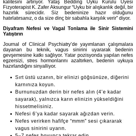
kalitesini artırıyor. Yataş Bedding Uyku Kurulu Üyesi
Fizyoterapist K. Zafer Aksungur “Uyku bir alışkanlık değil, bir
hazırlık sürecidir. Siz bedeninize hazır olduğunu
hatırlatırsanız, o da size dinç bir sabahla karşılık verir” diyor.
Diyafram Nefesi ve Vagal Tonlama ile Sinir Sistemini
Yatıştırın
Journal of Clinical Psychiatry’de yayımlanan çalışmalara
dayanan bu teknik, vagus sinirini uyararak bedenin
gevşemesine katkı sağlıyor. Yatar pozisyonda yapılan nefes
egzersizi, stres hormonlarını azaltırken, bedenin uykuya
hazırlandığını sinyalliyor.
Sırt üstü uzanın, bir elinizi göğsünüze, diğerini
karnınıza koyun.
Burnunuzdan derin bir nefes alın (4’e kadar
sayarak), yalnızca karın elinizin yükseldiğini
hissetmelisiniz.
Nefesi 6’ya kadar sayarak ağızdan verin.
Nefes verirken hafifçe “mmm” sesi çıkararak
vagus sinirini uyarın.
5–7 nefes boyunca tekrar edin.