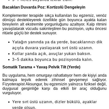
Bacakları Duvarda Poz: Kortizolü Dengeleyin
Komplementer terapide sıkça kullanılan bu egzersiz, venöz
dönüşü destekleyerek özellikle gün boyunca ayakta kalan
bireylerin alt ekstremite yorgunluğunu azaltıyor. Kalp ritmini
yavaşlatarak vücudu sakinleştiren bu pozisyon, uyku öncesi
ritüele güçlü bir destek sunuyor.
Yatağın yanında ya da yerde, bacaklarınızı dik
açıyla duvara yaslayarak sırt üstü uzanın.
Kollar yanda açık, avuçlar yukarı baksın.
3–5 dakika boyunca bu pozisyonda kalın.
Somatik Tarama + Yavaş Pelvik Tilt (Yerde)
Bu uygulama, hem omurgayı rahatlatıyor hem de kişiyi anda
kalmaya teşvik ederek zihinsel gevşemeyi sağlıyor.
Fizyoterapist Aksungur, bu egzersizin yalnızca fiziksel değil,
duygusal gerginliğe karşı da etkili bir araç olduğunu
vurguluyor.
Yere sırt üstü uzanın, dizler bükülü, ayaklar
yerde olsun.