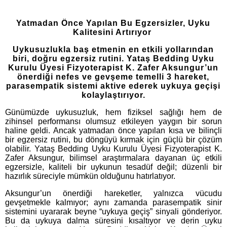
Yatmadan Önce Yapılan Bu Egzersizler, Uyku
Kalitesini Artırıyor
Uykusuzlukla baş etmenin en etkili yollarından
biri, doğru egzersiz rutini. Yataş Bedding Uyku
Kurulu Üyesi Fizyoterapist K. Zafer Aksungur’un
önerdiği nefes ve gevşeme temelli 3 hareket,
parasempatik sistemi aktive ederek uykuya geçişi
kolaylaştırıyor.
Günümüzde uykusuzluk, hem fiziksel sağlığı hem de
zihinsel performansı olumsuz etkileyen yaygın bir sorun
haline geldi. Ancak yatmadan önce yapılan kısa ve bilinçli
bir egzersiz rutini, bu döngüyü kırmak için güçlü bir çözüm
olabilir. Yataş Bedding Uyku Kurulu Üyesi Fizyoterapist K.
Zafer Aksungur, bilimsel araştırmalara dayanan üç etkili
egzersizle, kaliteli bir uykunun tesadüf değil; düzenli bir
hazırlık süreciyle mümkün olduğunu hatırlatıyor.
Aksungur’un önerdiği hareketler, yalnızca vücudu
gevşetmekle kalmıyor; aynı zamanda parasempatik sinir
sistemini uyararak beyne “uykuya geçiş” sinyali gönderiyor.
Bu da uykuya dalma süresini kısaltıyor ve derin uyku