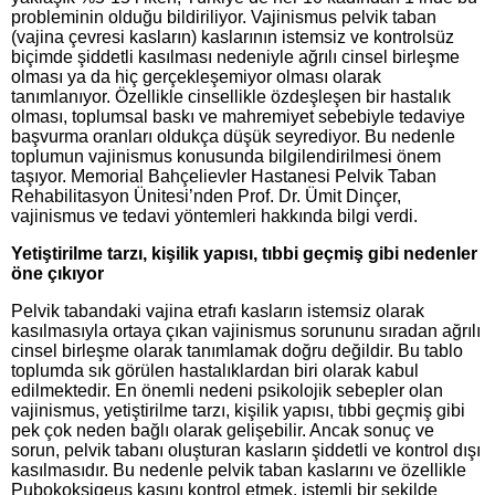
probleminin olduğu bildiriliyor. Vajinismus pelvik taban
(vajina çevresi kasların) kaslarının istemsiz ve kontrolsüz
biçimde şiddetli kasılması nedeniyle ağrılı cinsel birleşme
olması ya da hiç gerçekleşemiyor olması olarak
tanımlanıyor. Özellikle cinsellikle özdeşleşen bir hastalık
olması, toplumsal baskı ve mahremiyet sebebiyle tedaviye
başvurma oranları oldukça düşük seyrediyor. Bu nedenle
toplumun vajinismus konusunda bilgilendirilmesi önem
taşıyor. Memorial Bahçelievler Hastanesi Pelvik Taban
Rehabilitasyon Ünitesi’nden Prof. Dr. Ümit Dinçer,
vajinismus ve tedavi yöntemleri hakkında bilgi verdi.
Yetiştirilme tarzı, kişilik yapısı, tıbbi geçmiş gibi nedenler
öne çıkıyor
Pelvik tabandaki vajina etrafı kasların istemsiz olarak
kasılmasıyla ortaya çıkan vajinismus sorununu sıradan ağrılı
cinsel birleşme olarak tanımlamak doğru değildir. Bu tablo
toplumda sık görülen hastalıklardan biri olarak kabul
edilmektedir. En önemli nedeni psikolojik sebepler olan
vajinismus, yetiştirilme tarzı, kişilik yapısı, tıbbi geçmiş gibi
pek çok neden bağlı olarak gelişebilir. Ancak sonuç ve
sorun, pelvik tabanı oluşturan kasların şiddetli ve kontrol dışı
kasılmasıdır. Bu nedenle pelvik taban kaslarını ve özellikle
Pubokoksigeus kasını kontrol etmek, istemli bir şekilde