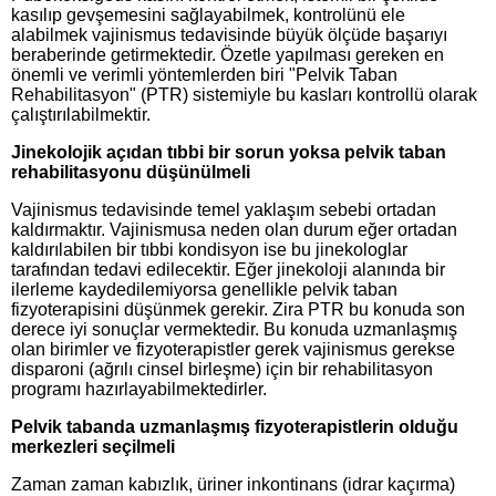
kasılıp gevşemesini sağlayabilmek, kontrolünü ele
alabilmek vajinismus tedavisinde büyük ölçüde başarıyı
beraberinde getirmektedir. Özetle yapılması gereken en
önemli ve verimli yöntemlerden biri "Pelvik Taban
Rehabilitasyon" (PTR) sistemiyle bu kasları kontrollü olarak
çalıştırılabilmektir.
Jinekolojik açıdan tıbbi bir sorun yoksa pelvik taban
rehabilitasyonu düşünülmeli
Vajinismus tedavisinde temel yaklaşım sebebi ortadan
kaldırmaktır. Vajinismusa neden olan durum eğer ortadan
kaldırılabilen bir tıbbi kondisyon ise bu jinekologlar
tarafından tedavi edilecektir. Eğer jinekoloji alanında bir
ilerleme kaydedilemiyorsa genellikle pelvik taban
fizyoterapisini düşünmek gerekir. Zira PTR bu konuda son
derece iyi sonuçlar vermektedir. Bu konuda uzmanlaşmış
olan birimler ve fizyoterapistler gerek vajinismus gerekse
disparoni (ağrılı cinsel birleşme) için bir rehabilitasyon
programı hazırlayabilmektedirler.
Pelvik tabanda uzmanlaşmış fizyoterapistlerin olduğu
merkezleri seçilmeli
Zaman zaman kabızlık, üriner inkontinans (idrar kaçırma)