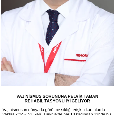
VAJİNİSMUS SORUNUNA PELVİK TABAN
REHABİLİTASYONU İYİ GELİYOR
Vajinismusun dünyada görülme sıklığı erişkin kadınlarda
yaklaşık %5-15’i iken, Türkiye’de her 10 kadından 1’inde bu