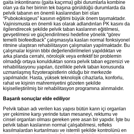
gaita inkontinansı (gaita kaçırma) gibi durumlarla kombine
olan ya da her birinin tek başına görüldüğü durumlarda da
pelvik tabanın en önemli kaslarından biri olan
“Pubokoksigeus” kasının eğitimi büyük önem taşımaktadır.
Vajinismusta en önemli kas olarak adlandırılan PK kasını da
ilgilendirecek şekilde pelvik taban kaslarının eğitilmesi,
gevşetilmesi ve güçlendirilmesi hedefine yönelik “görev
temelli biofeedback” çalışmasıyla kasları normal fonksiyonel
ritmine ulaştıran rehabilitasyon çalışmaları yapılmaktadır. Bu
çalışmalar kişinin tıbbi değerlendirilmeleri yapıldıktan ve
arka planda cerrahi, nörolojik veya enfektif bir problemin
olmadığı ortaya konulduktan sonra pelvik taban egzersizi ve
rehabilitasyonu yapılan, özellikle pelvik taban konusunda
uzmanlaşmış fizyoterapistlerin olduğu bir merkezde
yapılmalıdır. Hasta, yüksek teknolojik cihazlarla, konforlu,
rahat ve kişinin mahremiyetini gözeten şekilde
kişiselleştirilmiş bir rehabilitasyon programına alınmalıdır.
Başarılı sonuçlar elde ediliyor
Pelvik taban adı verilen kas yapısı bütün karın içi organları
yer çekimine karşı yerinde tutan mesaneyi, rektumu ve
cinsel organları olması gereken yere asan bir yapıdır. İşte bu
pelvik taban kaslarının normal çalışabilmesi, refleks
kasılmalardan kurtarılması ve istemli şekilde kontrolünü en