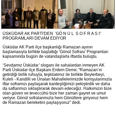
ÜSKÜDAR AK PARTİ'DEN 'GÖ N Ü L S O F R A S I"
PROGRAMLARI DEVAM EDİYOR
Üsküdar AK Parti ilçe başkanlığı Ramazan ayının
başlamasıyla birlikte başlattığı ‘Gönül Sofrası’ Programları
kapsamında bugün de vatandaşlarla iftarda buluştu.
‘Sevdamız Üsküdar’ sloganı ile sahalardan inmeyen AK
Parti Üsküdar ilçe Başkanı Erdem Demir, “Ramazan’ın
getirdiği birlik ruhuyla, teşkilatımız ile birlikte Beylerbeyi,
Kuleli - Kandilli ve Ünalan Mahallelerimizde komşularımızla
iftar soframızı paylaşarak kardeşliğimizi pekiştirdik ve daha
da saflarımızı sıklaştırarak devam edeceğiz. Halkımızın bize
olan güven ve teveccühü bize her zaman gayret ve umut
veriyor. Gönül sofralarımızla hem Gönüllere giriyoruz hem
de Ramazan bereketini paylaşıyoruz” dedi.