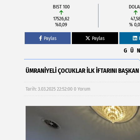
BIST 100
DOLA
17526,62
47,5
%0,09
% 0,0
Paylas
Paylas
GÜ
ÜMRANİYELİ ÇOCUKLAR İLK İFTARINI BAŞKAN
Tarih: 3.03.2025 22:52:00
0 Yorum