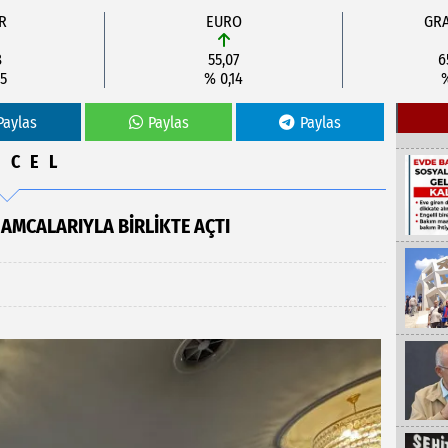
R
EURO
GRA
8
55,07
6
5
% 0,14
%
Paylas
Paylas
Paylas
NCEL
 AMCALARIYLA BİRLİKTE AÇTI