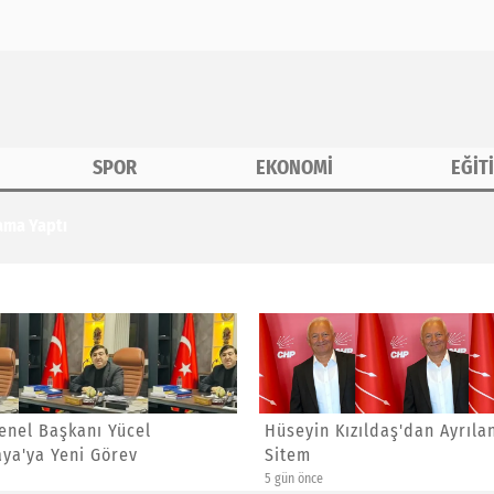
SPOR
EKONOMİ
EĞİT
tama Yaptı
enel Başkanı Yücel
Hüseyin Kızıldaş'dan Ayrıla
aya'ya Yeni Görev
Sitem
5 gün önce