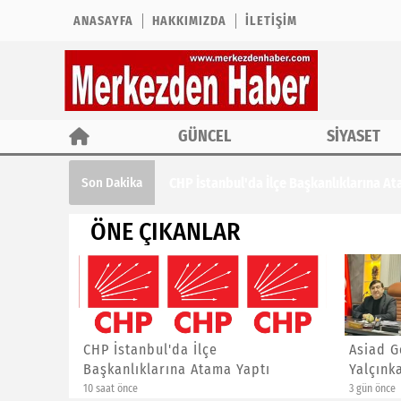
ANASAYFA
HAKKIMIZDA
İLETIŞIM
GÜNCEL
SİYASET
CHP İstanbul'da İlçe Başkanlıklarına A
Son Dakika
ÖNE ÇIKANLAR
ursu
CHP İstanbul'da İlçe
Asiad G
Başkanlıklarına Atama Yaptı
Yalçınk
10 saat önce
3 gün önce