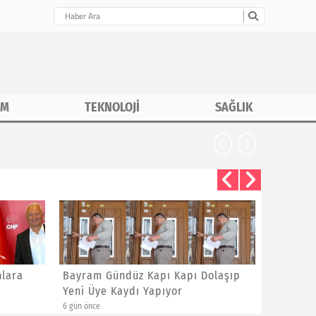
İM
TEKNOLOJİ
SAĞLIK
nlara
Bayram Gündüz Kapı Kapı Dolaşıp
ÖMERLİ 
Yeni Üye Kaydı Yapıyor
GEZEN M
SAHADA 
6 gün önce
6 gün önce