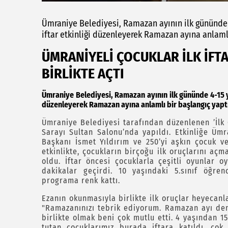
Ümraniye Belediyesi, Ramazan ayının ilk gününde 
iftar etkinliği düzenleyerek Ramazan ayına anlamlı
ÜMRANİYELİ ÇOCUKLAR İLK İFT
BİRLİKTE AÇTI
Ümraniye Belediyesi, Ramazan ayının ilk gününde 4-15 ya
düzenleyerek Ramazan ayına anlamlı bir başlangıç yapt
Ümraniye Belediyesi tarafından düzenlenen ’İlk O
Sarayı Sultan Salonu’nda yapıldı. Etkinliğe Üm
Başkanı İsmet Yıldırım ve 250’yi aşkın çocuk ve 
etkinlikte, çocukların birçoğu ilk oruçlarını aç
oldu. İftar öncesi çocuklarla çeşitli oyunlar o
dakikalar geçirdi. 10 yaşındaki 5.sınıf öğrenc
programa renk kattı.
Ezanın okunmasıyla birlikte ilk oruçlar heyecanl
"Ramazanınızı tebrik ediyorum. Ramazan ayı dem
birlikte olmak beni çok mutlu etti. 4 yaşından 15
tutan çocuklarımız burada iftara katıldı, çok