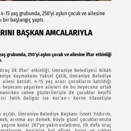
4-15 yaş grubunda, 250’yi aşkın çocuk ve ailesine
 bir başlangıç yaptı.
ARINI BAŞKAN AMCALARIYLA
ş grubunda, 250’yi aşkın çocuk ve ailesine iftar etkinliği
ı.
ruç İlk İftar’ etkinliği, Ümraniye Belediyesi Nikâh
raniye Kaymakamı Yüksel Çelik, Ümraniye Belediye
ailesi katıldı. 4-15 yaş arası çocukların katıldığı
ma heyecanı yaşarken aileleri de bu heyecana ortak
ynanırken sahne gösterileriyle de çocuklar keyifli
isi Fatih Deligöz ise Kur’an-ı Kerim tilavetiyle
a açıldı. Ümraniye Belediye Başkanı İsmet Yıldırım,
ek, arınma ayı demek. Böyle güzel çocuklarımızla
 yaşına kadar 267’ye yakın evladımız, ilk defa oruç
 mutluyum. Hepinize bol afiyet, huzur ve sıhhat