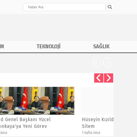
İM
TEKNOLOJİ
SAĞLIK
Hüseyin Kızıldaş'dan Ayrılanlara
Bayram 
Sitem
Yeni Üye
1 hafta önce
1 hafta önce