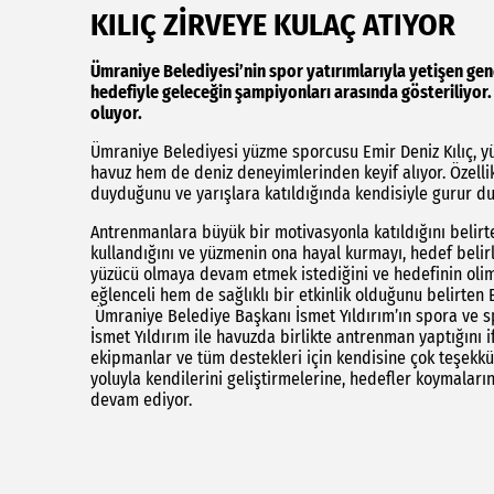
KILIÇ ZİRVEYE KULAÇ ATIYOR
Ümraniye Belediyesi’nin spor yatırımlarıyla yetişen genç
hedefiyle geleceğin şampiyonları arasında gösteriliyor
oluyor.
Ümraniye Belediyesi yüzme sporcusu Emir Deniz Kılıç, y
havuz hem de deniz deneyimlerinden keyif alıyor. Özell
duyduğunu ve yarışlara katıldığında kendisiyle gurur d
Antrenmanlara büyük bir motivasyonla katıldığını belir
kullandığını ve yüzmenin ona hayal kurmayı, hedef belirl
yüzücü olmaya devam etmek istediğini ve hedefinin oli
eğlenceli hem de sağlıklı bir etkinlik olduğunu belirten
Ümraniye Belediye Başkanı İsmet Yıldırım’ın spora ve s
İsmet Yıldırım ile havuzda birlikte antrenman yaptığını i
ekipmanlar ve tüm destekleri için kendisine çok teşekkü
yoluyla kendilerini geliştirmelerine, hedefler koymalar
devam ediyor.