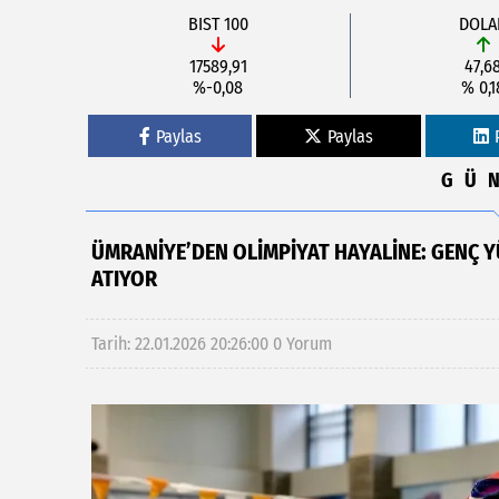
BIST 100
DOLA
17589,91
47,6
%-0,08
% 0,1
Paylas
Paylas
GÜ
ÜMRANİYE’DEN OLİMPİYAT HAYALİNE: GENÇ Y
ATIYOR
Tarih: 22.01.2026 20:26:00
0 Yorum