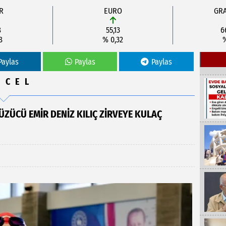
R
EURO
GRA
8
55,13
6
8
% 0,32
Paylas
Paylas
Paylas
NCEL
ÜZÜCÜ EMİR DENİZ KILIÇ ZİRVEYE KULAÇ