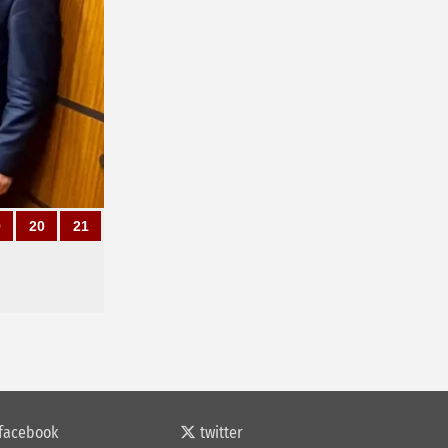
9
20
21
facebook
twitter