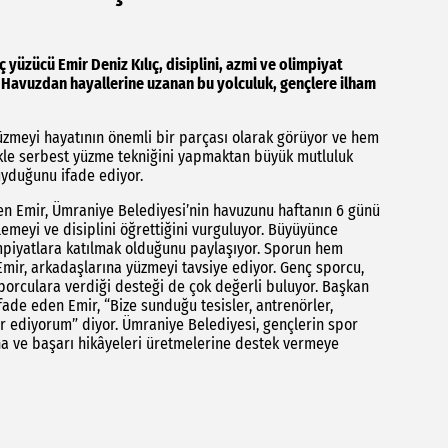
 yüzücü Emir Deniz Kılıç, disiplini, azmi ve olimpiyat
. Havuzdan hayallerine uzanan bu yolculuk, gençlere ilham
üzmeyi hayatının önemli bir parçası olarak görüyor ve hem
ikle serbest yüzme tekniğini yapmaktan büyük mutluluk
uyduğunu ifade ediyor.
ten Emir, Ümraniye Belediyesi’nin havuzunu haftanın 6 günü
emeyi ve disiplini öğrettiğini vurguluyor. Büyüyünce
mpiyatlara katılmak olduğunu paylaşıyor. Sporun hem
 Emir, arkadaşlarına yüzmeyi tavsiye ediyor. Genç sporcu,
porculara verdiği desteği de çok değerli buluyor. Başkan
fade eden Emir, “Bize sunduğu tesisler, antrenörler,
r ediyorum” diyor. Ümraniye Belediyesi, gençlerin spor
ına ve başarı hikâyeleri üretmelerine destek vermeye