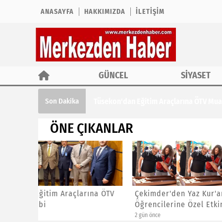
ANASAYFA
HAKKIMIZDA
İLETIŞIM
GÜNCEL
SİYASET
Tüsekon'dan Eğitim Araçlarına ÖTV Muaf
Son Dakika
ÖNE ÇIKANLAR
ına ÖTV
Çekimder'den Yaz Kur'an Kursu
CHP İst
Öğrencilerine Özel Etkinlik
Başkanl
2 gün önce
2 gün önce