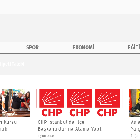
SPOR
EKONOMİ
EĞİT
iyeti Talebi
anbul'da İlçe
Asiad Genel Başkanı Yücel
ıklarına Atama Yaptı
Yalçınkaya'ya Yeni Görev
5 gün önce