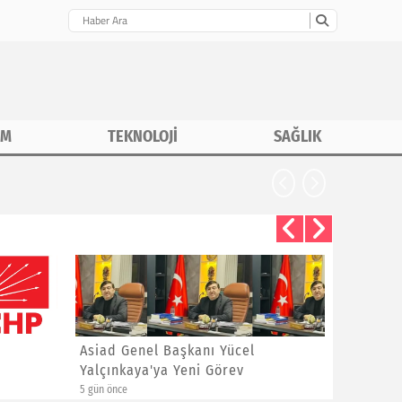
İM
TEKNOLOJİ
SAĞLIK
Asiad Genel Başkanı Yücel
Hüseyin 
Yalçınkaya'ya Yeni Görev
Sitem
5 gün önce
1 hafta önce