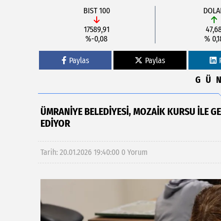
BIST 100
DOLA
17589,91
47,6
%-0,08
% 0,1
Paylas
Paylas
GÜ
ÜMRANİYE BELEDİYESİ, MOZAİK KURSU İLE 
EDİYOR
Tarih: 20.01.2026 19:40:00
0 Yorum