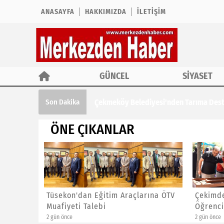
ANASAYFA
HAKKIMIZDA
İLETIŞIM
GÜNCEL
SİYASET
Çekmeköy Belediyesi'nden Tarıma Des
Son Dakika
ÖNE ÇIKANLAR
Tarıma
Tüsekon'dan Eğitim Araçlarına ÖTV
Çekimde
Muafiyeti Talebi
Öğrenci
2 gün önce
2 gün önce