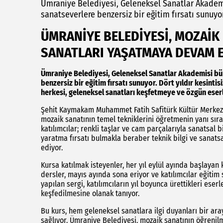
Ümraniye Belediyesi, Geleneksel Sanatlar Akadem
sanatseverlere benzersiz bir eğitim fırsatı sunuyor
ÜMRANİYE BELEDİYESİ, MOZAİK
SANATLARI YAŞATMAYA DEVAM 
Ümraniye Belediyesi, Geleneksel Sanatlar Akademisi bü
benzersiz bir eğitim fırsatı sunuyor. Dört yıldır kesint
herkesi, geleneksel sanatları keşfetmeye ve özgün eser
Şehit Kaymakam Muhammet Fatih Safitürk Kültür Merkezi’n
mozaik sanatının temel tekniklerini öğretmenin yanı sır
katılımcılar; renkli taşlar ve cam parçalarıyla sanatsal b
yaratma fırsatı bulmakla beraber teknik bilgi ve sanatsal
ediyor.
Kursa katılmak isteyenler, her yıl eylül ayında başlayan
dersler, mayıs ayında sona eriyor ve katılımcılar eğitim
yapılan sergi, katılımcıların yıl boyunca ürettikleri ese
keşfedilmesine olanak tanıyor.
Bu kurs, hem geleneksel sanatlara ilgi duyanları bir ar
sağlıyor. Ümraniye Belediyesi, mozaik sanatının öğrenilm