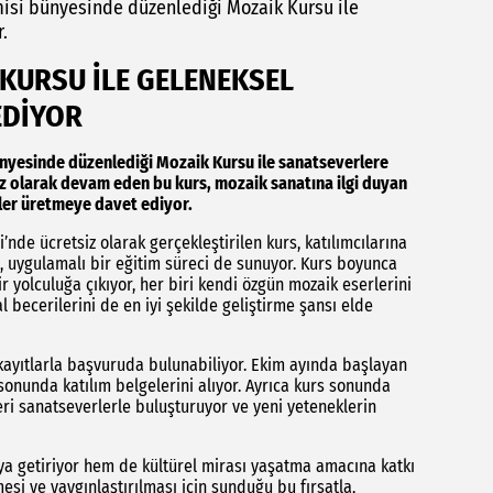
isi bünyesinde düzenlediği Mozaik Kursu ile
.
 KURSU İLE GELENEKSEL
EDİYOR
nyesinde düzenlediği Mozaik Kursu ile sanatseverlere
isiz olarak devam eden bu kurs, mozaik sanatına ilgi duyan
ler üretmeye davet ediyor.
de ücretsiz olarak gerçekleştirilen kurs, katılımcılarına
a, uygulamalı bir eğitim süreci de sunuyor. Kurs boyunca
ir yolculuğa çıkıyor, her biri kendi özgün mozaik eserlerini
 becerilerini de en iyi şekilde geliştirme şansı elde
 kayıtlarla başvuruda bulunabiliyor. Ekim ayında başlayan
 sonunda katılım belgelerini alıyor. Ayrıca kurs sonunda
rleri sanatseverlerle buluşturuyor ve yeni yeteneklerin
aya getiriyor hem de kültürel mirası yaşatma amacına katkı
esi ve yaygınlaştırılması için sunduğu bu fırsatla,