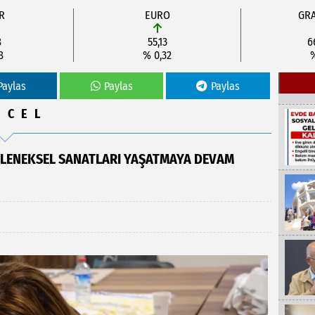
R
EURO
GRA
8
55,13
6
8
% 0,32
Paylas
Paylas
Paylas
NCEL
GELENEKSEL SANATLARI YAŞATMAYA DEVAM