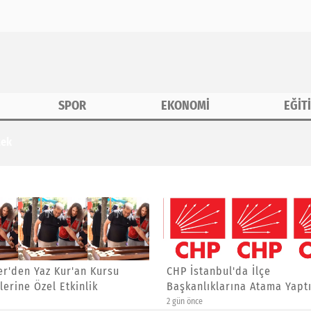
SPOR
EKONOMİ
EĞİT
tek
r'den Yaz Kur'an Kursu
CHP İstanbul'da İlçe
lerine Özel Etkinlik
Başkanlıklarına Atama Yaptı
2 gün önce