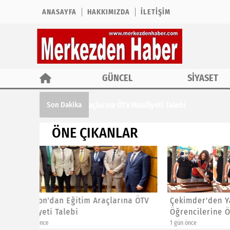
ANASAYFA
HAKKIMIZDA
İLETIŞIM
GÜNCEL
SİYASET
Çekimder'den Yaz Kur'an Kursu Öğrencil
Son Dakika
ÖNE ÇIKANLAR
ına ÖTV
Çekimder'den Yaz Kur'an Kursu
CHP İst
Öğrencilerine Özel Etkinlik
Başkanl
1 gün önce
1 gün önce