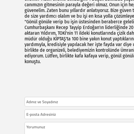
canımızın gitmesinin parayla değeri olmaz. Onun için h
güvenelim. Zaten bunu yıllardır anlatıyoruz. Bize güven 
de size yardımcı olalım ve bu işi en kısa yolla çözümleye
"Gönül gönüle verip bu işin üstesinden beraberce gelel
Cumhurbaşkanı Recep Tayyip Erdoğan'ın liderliğinde 20
aktaran Yıldırım, TOKİ'nin 11 ildeki konutlarında çizik da
müdür olduğu KİPTAŞ'ta 100 bine yakın konut yaptıkların
yardımıyla, kredisiyle yapılacak her işte fayda var diy
birlikte de organizeli, belediyemizin kontrolünde Ümran
ediyorum. Lütfen, birlikte kafa kafaya verip, gönül gönü
konuştu.