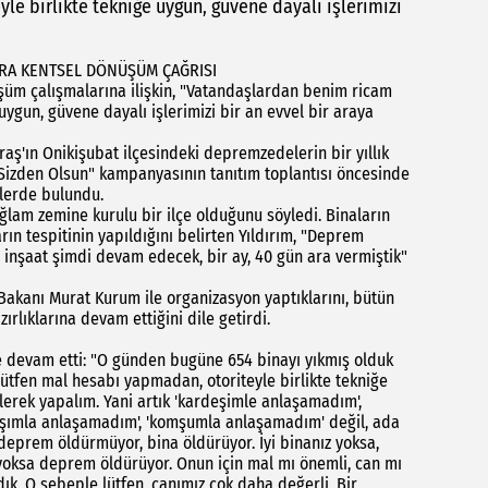
e birlikte tekniğe uygun, güvene dayalı işlerimizi
ARA KENTSEL DÖNÜŞÜM ÇAĞRISI
şüm çalışmalarına ilişkin, "Vatandaşlardan benim ricam
uygun, güvene dayalı işlerimizi bir an evvel bir araya
ş'ın Onikişubat ilçesindeki depremzedelerin bir yıllık
de Sizden Olsun" kampanyasının tanıtım toplantısı öncesinde
lerde bulundu.
ağlam zemine kurulu bir ilçe olduğunu söyledi. Binaların
rın tespitinin yapıldığını belirten Yıldırım, "Deprem
 inşaat şimdi devam edecek, bir ay, 40 gün ara vermiştik"
i Bakanı Murat Kurum ile organizasyon yaptıklarını, bütün
ırlıklarına devam ettiğini dile getirdi.
le devam etti: "O günden bugüne 654 binayı yıkmış olduk
ütfen mal hesabı yapmadan, otoriteyle birlikte tekniğe
elerek yapalım. Yani artık 'kardeşimle anlaşamadım',
aşımla anlaşamadım', 'komşumla anlaşamadım' değil, ada
 deprem öldürmüyor, bina öldürüyor. İyi binanız yoksa,
z yoksa deprem öldürüyor. Onun için mal mı önemli, can mı
k. O sebeple lütfen, canımız çok daha değerli. Bir