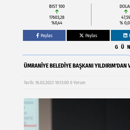
BIST 100
DOLA
17603,28
47,5
%0,44
% 0,
Paylas
Paylas
GÜ
ÜMRANİYE BELEDİYE BAŞKANI YILDIRIM'DAN
Tarih: 16.03.2023 18:13:00
0 Yorum