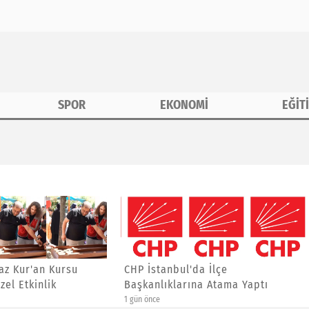
SPOR
EKONOMİ
EĞİT
erine Özel Etkinlik
anbul'da İlçe
Asiad Genel Başkanı Yücel
ıklarına Atama Yaptı
Yalçınkaya'ya Yeni Görev
4 gün önce