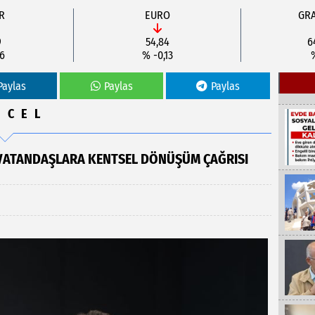
R
EURO
GRA
9
54,84
6
06
% -0,13
Paylas
Paylas
Paylas
NCEL
 VATANDAŞLARA KENTSEL DÖNÜŞÜM ÇAĞRISI