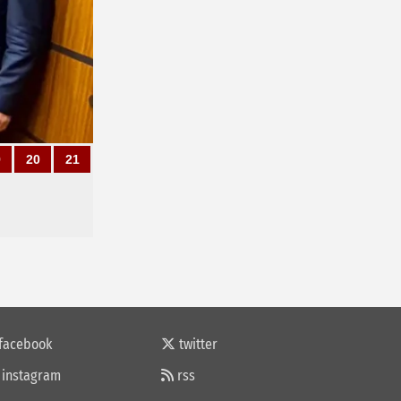
9
20
21
facebook
twitter
instagram
rss