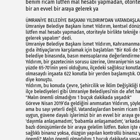
benim ricam lütfen mal hesabı yapmadan, otoriteyl
bir an evvel bir araya gelerek ya
ÜMRANİYE BELEDİYE BAŞKANI YILDIRIM'DAN VATANDAŞL
Ümraniye Belediye Başkanı İsmet Yıldırım, kentsel dönü
lütfen mal hesabı yapmadan, otoriteyle birlikte tekniğe 
gelerek yapalım" dedi.
Ümraniye Belediye Başkanı İsmet Yıldırım, Kahramanmara
gıda ihtiyaçlarını karşılamak için başlatılan "Bir Koli 
belediye binasında, basın mensuplarına değerlendirme
Yıldırım, bir gazetecinin sorusu üzerine, Ümraniye'nin s
yüzde 65-70'inin yeni olduğunu, ilçedeki sağlıksız konutla
olmasaydı inşaata 622 konutla bir yerden başlamıştık. O
diye konuştu.
Yıldırım, bu konuda Çevre, Şehircilik ve İklim Değişikliğ
ilçe belediyeleri gibi Ümraniye Belediyesi’nin de afet haz
"Malın önemli olmadığını 1 buçuk dakikada yaşadık"
Göreve Nisan 2019’da geldiğini anımsatan Yıldırım, şöy
ama bu sayı yeterli değil. Vatandaşlardan benim ricam l
uygun, güvene dayalı işlerimizi bir an evvel bir araya g
'dayımla anlaşamadım', 'babamla anlaşamadım', 'arkad
bazlı dönüşümlerde bir araya gelelim lütfen. Bakın işte
sağlıklı binanız yoksa, düzgün yapılan kontrollü binanı
önemli? Malın önemli olmadığını 1 buçuk dakikada yaşadı