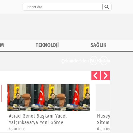
İM
TEKNOLOJİ
SAĞLIK
CHP İstanbu
Hüseyin Kızıldaş'dan Ayrılanlara
Bayram 
Sitem
Yeni Üye
6 gün önce
1 hafta önce