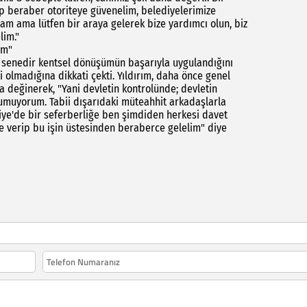
ep beraber otoriteye güvenelim, belediyelerimize
tam ama lütfen bir araya gelerek bize yardımcı olun, biz
lim."
im"
 senedir kentsel dönüşümün başarıyla uygulandığını
hi olmadığına dikkati çekti. Yıldırım, daha önce genel
a değinerek, "Yani devletin kontrolünde; devletin
e umuyorum. Tabii dışarıdaki müteahhit arkadaşlarla
iye'de bir seferberliğe ben şimdiden herkesi davet
le verip bu işin üstesinden beraberce gelelim" diye