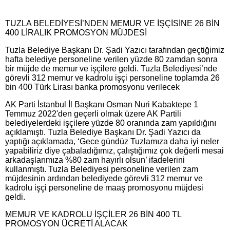
TUZLA BELEDİYESİ’NDEN MEMUR VE İŞÇİSİNE 26 BİN
400 LİRALIK PROMOSYON MÜJDESİ
Tuzla Belediye Başkanı Dr. Şadi Yazıcı tarafından geçtiğimiz
hafta belediye personeline verilen yüzde 80 zamdan sonra
bir müjde de memur ve işçilere geldi. Tuzla Belediyesi’nde
görevli 312 memur ve kadrolu işçi personeline toplamda 26
bin 400 Türk Lirası banka promosyonu verilecek
AK Parti İstanbul İl Başkanı Osman Nuri Kabaktepe 1
Temmuz 2022'den geçerli olmak üzere AK Partili
belediyelerdeki işçilere yüzde 80 oranında zam yapıldığını
açıklamıştı. Tuzla Belediye Başkanı Dr. Şadi Yazıcı da
yaptığı açıklamada, ‘Gece gündüz Tuzlamıza daha iyi neler
yapabiliriz diye çabaladığımız, çalıştığımız çok değerli mesai
arkadaşlarımıza %80 zam hayırlı olsun’ ifadelerini
kullanmıştı. Tuzla Belediyesi personeline verilen zam
müjdesinin ardından belediyede görevli 312 memur ve
kadrolu işçi personeline de maaş promosyonu müjdesi
geldi.
MEMUR VE KADROLU İŞÇİLER 26 BİN 400 TL
PROMOSYON ÜCRETİ ALACAK