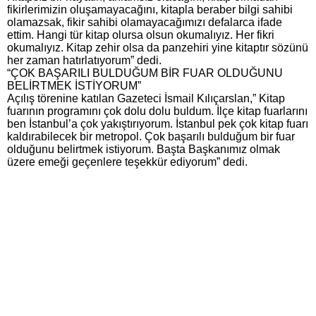
fikirlerimizin oluşamayacağını, kitapla beraber bilgi sahibi
olamazsak, fikir sahibi olamayacağımızı defalarca ifade
ettim. Hangi tür kitap olursa olsun okumalıyız. Her fikri
okumalıyız. Kitap zehir olsa da panzehiri yine kitaptır sözünü
her zaman hatırlatıyorum” dedi.
“ÇOK BAŞARILI BULDUĞUM BİR FUAR OLDUĞUNU
BELİRTMEK İSTİYORUM”
Açılış törenine katılan Gazeteci İsmail Kılıçarslan,” Kitap
fuarının programını çok dolu dolu buldum. İlçe kitap fuarlarını
ben İstanbul’a çok yakıştırıyorum. İstanbul pek çok kitap fuarı
kaldırabilecek bir metropol. Çok başarılı bulduğum bir fuar
olduğunu belirtmek istiyorum. Başta Başkanımız olmak
üzere emeği geçenlere teşekkür ediyorum” dedi.