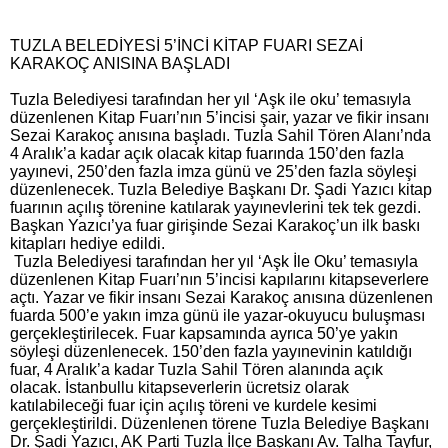
TUZLA BELEDİYESİ 5’İNCİ KİTAP FUARI SEZAİ
KARAKOÇ ANISINA BAŞLADI
Tuzla Belediyesi tarafından her yıl ‘Aşk ile oku’ temasıyla
düzenlenen Kitap Fuarı’nın 5’incisi şair, yazar ve fikir insanı
Sezai Karakoç anısına başladı. Tuzla Sahil Tören Alanı’nda
4 Aralık’a kadar açık olacak kitap fuarında 150’den fazla
yayınevi, 250’den fazla imza günü ve 25’den fazla söyleşi
düzenlenecek. Tuzla Belediye Başkanı Dr. Şadi Yazıcı kitap
fuarının açılış törenine katılarak yayınevlerini tek tek gezdi.
Başkan Yazıcı’ya fuar girişinde Sezai Karakoç’un ilk baskı
kitapları hediye edildi.
Tuzla Belediyesi tarafından her yıl ‘Aşk İle Oku’ temasıyla
düzenlenen Kitap Fuarı’nın 5’incisi kapılarını kitapseverlere
açtı. Yazar ve fikir insanı Sezai Karakoç anısına düzenlenen
fuarda 500’e yakın imza günü ile yazar-okuyucu buluşması
gerçekleştirilecek. Fuar kapsamında ayrıca 50’ye yakın
söyleşi düzenlenecek. 150’den fazla yayınevinin katıldığı
fuar, 4 Aralık’a kadar Tuzla Sahil Tören alanında açık
olacak. İstanbullu kitapseverlerin ücretsiz olarak
katılabileceği fuar için açılış töreni ve kurdele kesimi
gerçekleştirildi. Düzenlenen törene Tuzla Belediye Başkanı
Dr. Şadi Yazıcı, AK Parti Tuzla İlçe Başkanı Av. Talha Tayfur,