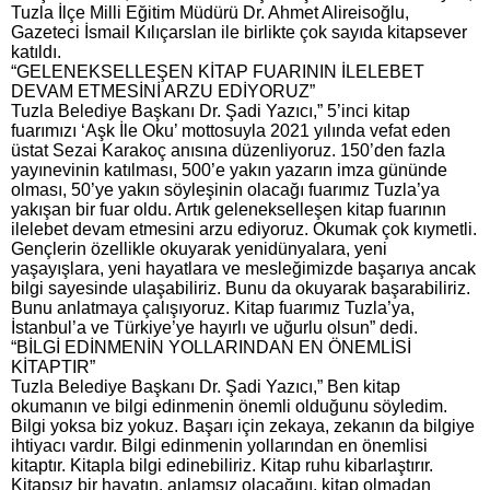
Tuzla İlçe Milli Eğitim Müdürü Dr. Ahmet Alireisoğlu,
Gazeteci İsmail Kılıçarslan ile birlikte çok sayıda kitapsever
katıldı.
“GELENEKSELLEŞEN KİTAP FUARININ İLELEBET
DEVAM ETMESİNİ ARZU EDİYORUZ”
Tuzla Belediye Başkanı Dr. Şadi Yazıcı,” 5’inci kitap
fuarımızı ‘Aşk İle Oku’ mottosuyla 2021 yılında vefat eden
üstat Sezai Karakoç anısına düzenliyoruz. 150’den fazla
yayınevinin katılması, 500’e yakın yazarın imza gününde
olması, 50’ye yakın söyleşinin olacağı fuarımız Tuzla’ya
yakışan bir fuar oldu. Artık gelenekselleşen kitap fuarının
ilelebet devam etmesini arzu ediyoruz. Okumak çok kıymetli.
Gençlerin özellikle okuyarak yenidünyalara, yeni
yaşayışlara, yeni hayatlara ve mesleğimizde başarıya ancak
bilgi sayesinde ulaşabiliriz. Bunu da okuyarak başarabiliriz.
Bunu anlatmaya çalışıyoruz. Kitap fuarımız Tuzla’ya,
İstanbul’a ve Türkiye’ye hayırlı ve uğurlu olsun” dedi.
“BİLGİ EDİNMENİN YOLLARINDAN EN ÖNEMLİSİ
KİTAPTIR”
Tuzla Belediye Başkanı Dr. Şadi Yazıcı,” Ben kitap
okumanın ve bilgi edinmenin önemli olduğunu söyledim.
Bilgi yoksa biz yokuz. Başarı için zekaya, zekanın da bilgiye
ihtiyacı vardır. Bilgi edinmenin yollarından en önemlisi
kitaptır. Kitapla bilgi edinebiliriz. Kitap ruhu kibarlaştırır.
Kitapsız bir hayatın, anlamsız olacağını, kitap olmadan