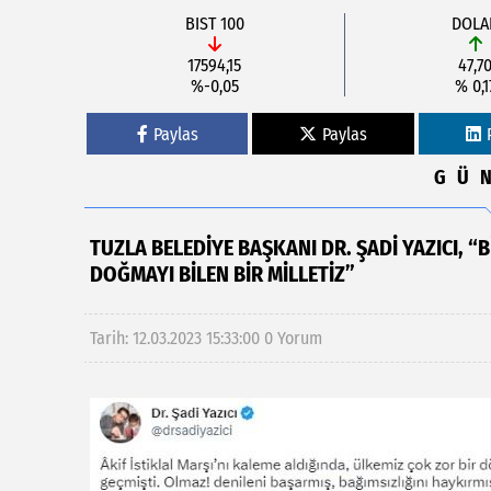
BIST 100
DOLA
17594,15
47,7
%-0,05
% 0,1
Paylas
Paylas
GÜ
TUZLA BELEDİYE BAŞKANI DR. ŞADİ YAZICI, 
DOĞMAYI BİLEN BİR MİLLETİZ”
Tarih: 12.03.2023 15:33:00
0 Yorum