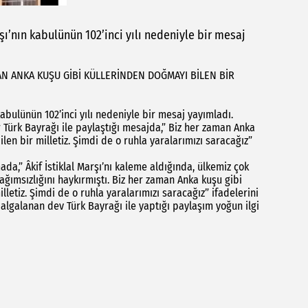
rşı’nın kabulünün 102’inci yılı nedeniyle bir mesaj
MAN ANKA KUŞU GİBİ KÜLLERİNDEN DOĞMAYI BİLEN BİR
 kabulünün 102’inci yılı nedeniyle bir mesaj yayımladı.
r Türk Bayrağı ile paylaştığı mesajda,” Biz her zaman Anka
en bir milletiz. Şimdi de o ruhla yaralarımızı saracağız”
a,” Âkif İstiklal Marşı’nı kaleme aldığında, ülkemiz çok
ğımsızlığını haykırmıştı. Biz her zaman Anka kuşu gibi
letiz. Şimdi de o ruhla yaralarımızı saracağız” ifadelerini
dalgalanan dev Türk Bayrağı ile yaptığı paylaşım yoğun ilgi