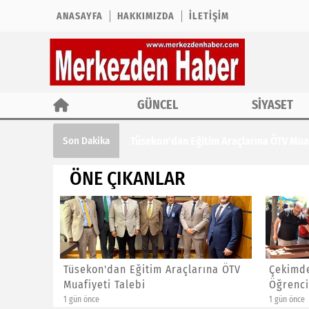
ANASAYFA
HAKKIMIZDA
İLETIŞIM
GÜNCEL
SİYASET
Çekimder'den Yaz Kur'an Kursu Öğrencil
Son Dakika
ÖNE ÇIKANLAR
ına ÖTV
Çekimder'den Yaz Kur'an Kursu
CHP İst
Öğrencilerine Özel Etkinlik
Başkanl
1 gün önce
1 gün önce