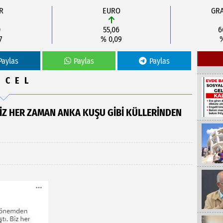
R
EURO
GRA
0
55,06
6
7
% 0,09
%
Paylas
Paylas
Paylas
NCEL
“BİZ HER ZAMAN ANKA KUŞU GİBİ KÜLLERİNDEN