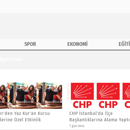
SPOR
EKONOMİ
EĞİT
erine Özel Etkinlik
anbul'da İlçe
Asiad Genel Başkanı Yücel
ıklarına Atama Yaptı
Yalçınkaya'ya Yeni Görev
4 gün önce