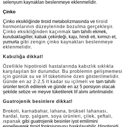
selenyum kaynakları beslenmeye eklenmelidir.
Çinko
Çinko eksikliğinde tiroid metabolizmasında ve
tiroid
hormonlarının düzeylerinde bozulma gerçekleşir.
Çinko eksikliğinden kaçınmak
tam tahıllı ekmek,
kurubaklagiller, kabak çekirdeği, kaju, hindi eti, kırmızı et,
yumurta
gibi zengin çinko kaynakları beslenmeye
eklenmelidir.
Kabızlığa dikkat!
Özellikle hipotiroidi hastalarında kabızlık sıklıkla
karşılaşılan bir durumdur. Bu problemin gelişmemesi
için günlük su ve lif tüketimine özen gösterilmelidir.
Günde en az 2-2,5 lt kadar su içilmeli ve
tam tahıllı
ürünler tercih edilerek ve günde en az 5 porsiyon olacak
şekilde sebze ve meyve tüketilerek lif alımı artırılmalıdır.
Guatrojenik besinlere dikkat!
Brokoli, karnabahar, lahana, brüksel lahanası,
hardal, turp, şalgam, soya ürünleri, çilek, şeftali,
ıspanak
gibi guatrojenik besinler iyot emilimini
engelleyerek tiroid fonksiyonunu baskılayabilir. Hipotiroidi