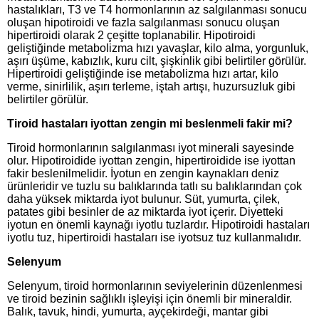
hastalıkları, T3 ve T4 hormonlarının az salgılanması sonucu
oluşan hipotiroidi ve fazla salgılanması sonucu oluşan
hipertiroidi olarak 2 çeşitte toplanabilir. Hipotiroidi
geliştiğinde metabolizma hızı yavaşlar, kilo alma, yorgunluk,
aşırı üşüme, kabızlık, kuru cilt, şişkinlik gibi belirtiler görülür.
Hipertiroidi geliştiğinde ise metabolizma hızı artar, kilo
verme, sinirlilik, aşırı terleme, iştah artışı, huzursuzluk gibi
belirtiler görülür.
Tiroid hastaları iyottan zengin mi beslenmeli fakir mi?
Tiroid hormonlarının salgılanması iyot minerali sayesinde
olur. Hipotiroidide iyottan zengin, hipertiroidide ise iyottan
fakir beslenilmelidir. İyotun en zengin kaynakları deniz
ürünleridir ve tuzlu su balıklarında tatlı su balıklarından çok
daha yüksek miktarda iyot bulunur. Süt, yumurta, çilek,
patates gibi besinler de az miktarda iyot içerir. Diyetteki
iyotun en önemli kaynağı iyotlu tuzlardır. Hipotiroidi hastaları
iyotlu tuz, hipertiroidi hastaları ise iyotsuz tuz kullanmalıdır.
Selenyum
Selenyum, tiroid hormonlarının seviyelerinin düzenlenmesi
ve tiroid bezinin sağlıklı işleyişi için önemli bir mineraldir.
Balık, tavuk, hindi, yumurta, ayçekirdeği, mantar gibi