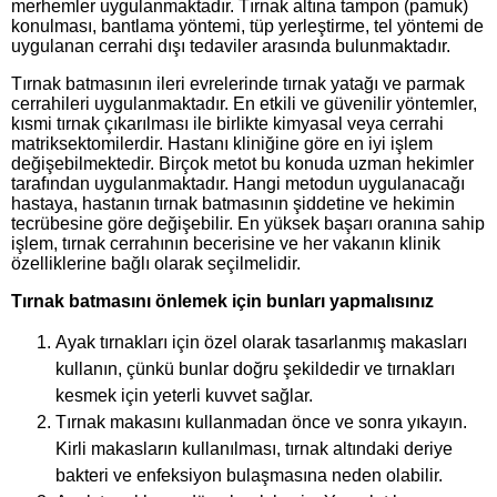
merhemler uygulanmaktadır. Tırnak altına tampon (pamuk)
konulması, bantlama yöntemi, tüp yerleştirme, tel yöntemi de
uygulanan cerrahi dışı tedaviler arasında bulunmaktadır.
Tırnak batmasının ileri evrelerinde tırnak yatağı ve parmak
cerrahileri uygulanmaktadır. En etkili ve güvenilir yöntemler,
kısmi tırnak çıkarılması ile birlikte kimyasal veya cerrahi
matriksektomilerdir. Hastanı kliniğine göre en iyi işlem
değişebilmektedir. Birçok metot bu konuda uzman hekimler
tarafından uygulanmaktadır. Hangi metodun uygulanacağı
hastaya, hastanın tırnak batmasının şiddetine ve hekimin
tecrübesine göre değişebilir. En yüksek başarı oranına sahip
işlem, tırnak cerrahının becerisine ve her vakanın klinik
özelliklerine bağlı olarak seçilmelidir.
Tırnak batmasını önlemek için bunları yapmalısınız
Ayak tırnakları için özel olarak tasarlanmış makasları
kullanın, çünkü bunlar doğru şekildedir ve tırnakları
kesmek için yeterli kuvvet sağlar.
Tırnak makasını kullanmadan önce ve sonra yıkayın.
Kirli makasların kullanılması, tırnak altındaki deriye
bakteri ve enfeksiyon bulaşmasına neden olabilir.