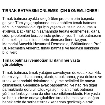
TIRNAK BATMASINI ÖNLEMEK İÇİN 5 ÖNEMLİ ÖNERİ
Tırnak batması ayakta sık görülen problemlerin başında
geliyor. Tüm yaş gruplarında rastlanabilen tırnak batması
ağrılı bir hastalık olduğu için yaşam kalitesini de olumsuz
etkiliyor. Batık tırnağın zamanında tedavi edilmemesi, daha
ciddi problemleri beraberinde getirebiliyor. Tırnak batmasını
önlemek için bazı tedbirlerin alınması önem taşıyor.
Memorial Ataşehir Hastanesi Dermatoloji Bölümünden Prof.
Dr. Necmettin Akdeniz, tırnak batması ve tedavisi hakkında
bilgi verdi.
Tırnak batması yenidoğanlar dahil her yaşta
görülebiliyor
Tırnak batması, tırnak yatağını çevreleyen dokuda kızarıklık,
ödem veya iltihaplanma, akıntı, kabuklanma, yara dokusu ve
tırnak kenarındaki dokularda büyüme belirtileri ile ortaya
çıkmaktadır. Genellikle ayak başparmağı ve nadiren diğer
parmaklarda görülür. Oldukça ağrılı olan tırnak batması
yürüme fonksiyonunu da olumsuz etkilemektedir. Her yaşta
ve her iki cinste ortaya çıkabilen tırnak batması yeni doğan
bebeklerde de serbest tırnak kenarının gecikmiş olarak