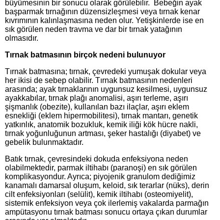
büyümesinin bir sonucu olarak görülebilir. Bebeğin ayak
başparmak tırnağının düzensizleşmesi veya tırnak kenar
kıvrımının kalınlaşmasına neden olur. Yetişkinlerde ise en
sık görülen neden travma ve dar bir tırnak yatağının
olmasıdır.
Tırnak batmasının birçok nedeni bulunuyor
Tırnak batmasına; tırnak, çevredeki yumuşak dokular veya
her ikisi de sebep olabilir. Tırnak batmasının nedenleri
arasında; ayak tırnaklarının uygunsuz kesilmesi, uygunsuz
ayakkabılar, tırnak plağı anomalisi, aşırı terleme, aşırı
şişmanlık (obezite), kullanılan bazı ilaçlar, aşırı eklem
esnekliği (eklem hipermobilitesi), tırnak mantarı, genetik
yatkınlık, anatomik bozukluk, kemik iliği kök hücre nakli,
tırnak yoğunluğunun artması, şeker hastalığı (diyabet) ve
gebelik bulunmaktadır.
Batık tırnak, çevresindeki dokuda enfeksiyona neden
olabilmektedir, parmak iltihabı (paranoşi) en sık görülen
komplikasyondur. Ayrıca; piyojenik granulom dediğimiz
kanamalı damarsal oluşum, keloid, sık terarlar (nüks), derin
cilt enfeksiyonları (selülit), kemik iltihabı (osteomiyelit),
sistemik enfeksiyon veya çok ilerlemiş vakalarda parmağın
ampütasyonu tırnak batması sonucu ortaya çıkan durumlar