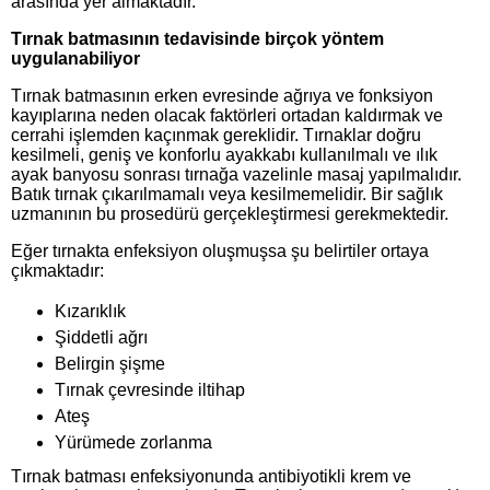
arasında yer almaktadır.
Tırnak batmasının tedavisinde birçok yöntem
uygulanabiliyor
Tırnak batmasının erken evresinde ağrıya ve fonksiyon
kayıplarına neden olacak faktörleri ortadan kaldırmak ve
cerrahi işlemden kaçınmak gereklidir. Tırnaklar doğru
kesilmeli, geniş ve konforlu ayakkabı kullanılmalı ve ılık
ayak banyosu sonrası tırnağa vazelinle masaj yapılmalıdır.
Batık tırnak çıkarılmamalı veya kesilmemelidir. Bir sağlık
uzmanının bu prosedürü gerçekleştirmesi gerekmektedir.
Eğer tırnakta enfeksiyon oluşmuşsa şu belirtiler ortaya
çıkmaktadır:
Kızarıklık
Şiddetli ağrı
Belirgin şişme
Tırnak çevresinde iltihap
Ateş
Yürümede zorlanma
Tırnak batması enfeksiyonunda antibiyotikli krem ve