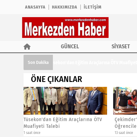
ANASAYFA
HAKKIMIZDA
İLETIŞIM
GÜNCEL
SİYASET
Çekimder'den Yaz Kur'an Kursu Öğrencil
Son Dakika
ÖNE ÇIKANLAR
ına ÖTV
Çekimder'den Yaz Kur'an Kursu
CHP İst
Öğrencilerine Özel Etkinlik
Başkanl
13 saat önce
16 saat önc