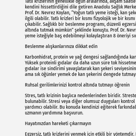
Tatlı krizlerinin genellikle öğün aralarında, akşam saat
kendini hissettirdiğini dile getiren Anadolu Sağlık Merk
Prof. Dr. Nevrez Koylan, “Yoğun tatlı yeme isteği, kan ş
ilgili olabilir. Tatlı krizleri bir kısmı fizyolojik ve bir
çıkabilir. Sağlıklı bir beslenme programı, düzenli egzersi
altında tutmak mümkün” şeklinde konuştu. Prof. Dr. Nevre
yeme isteğiyle baş edebilmeyi kolaylaştıran 8 öneriyi sı
Beslenme alışkanlarınıza dikkat edin
Karbonhidrat, protein ve yağ dengesi sağlandığında kan şe
Yüksek proteinli gıdalar da daha uzun süre tok hissetmen
gıdalar ise sindirimi yavaşlatarak kan şekeri seviyesin
ama sık öğünler yemek de kan şekerini dengede tutmaya ya
Ruhsal gerilimlerinizi kontrol altında tutmayı öğrenin
Stres, tatlı krizinin başlıca nedenlerinden biridir. Stres
bulunabilir. Stresi veya diğer olumsuz duyguları kontro
yardımcı olabilir. Bu konuda kendinizi eğiterek farkında
uzmanın yardımına başvurun.
Hayatınızdan hareketi çıkarmayın
Egzersiz, tatlı krizlerini yenmek için etkili bir yöntemdir.