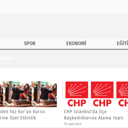
SPOR
EKONOMİ
EĞİT
erine Özel Etkinlik
anbul'da İlçe
Asiad Genel Başkanı Yücel
ıklarına Atama Yaptı
Yalçınkaya'ya Yeni Görev
e
3 gün önce