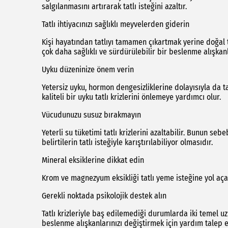
salgılanmasını artırarak tatlı isteğini azaltır.
Tatlı ihtiyacınızı sağlıklı meyvelerden giderin
Kişi hayatından tatlıyı tamamen çıkartmak yerine doğal tat
çok daha sağlıklı ve sürdürülebilir bir beslenme alışkanl
Uyku düzeninize önem verin
Yetersiz uyku, hormon dengesizliklerine dolayısıyla da tat
kaliteli bir uyku tatlı krizlerini önlemeye yardımcı olur.
Vücudunuzu susuz bırakmayın
Yeterli su tüketimi tatlı krizlerini azaltabilir. Bunun 
belirtilerin tatlı isteğiyle karıştırılabiliyor olmasıdır.
Mineral eksiklerine dikkat edin
Krom ve magnezyum eksikliği tatlı yeme isteğine yol açab
Gerekli noktada psikolojik destek alın
Tatlı krizleriyle baş edilemediği durumlarda iki temel uz
beslenme alışkanlarınızı değiştirmek için yardım talep ed