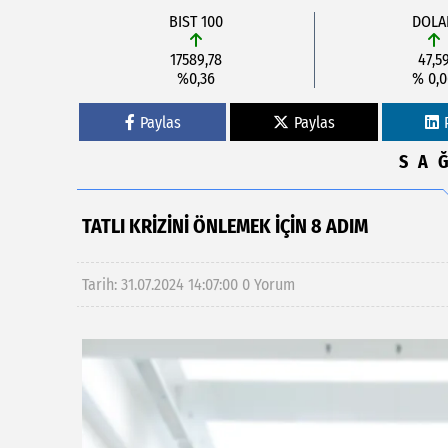
BIST 100
DOLA
17589,78
47,5
%0,36
% 0,
Paylas
Paylas
SA
TATLI KRIZINI ÖNLEMEK IÇIN 8 ADIM
Tarih: 31.07.2024 14:07:00
0 Yorum