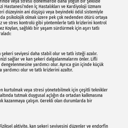
lerinde veya stresli dönemlerde daha yoğun bir şekilde
ezi Hastanesi’nden İç Hastalıkları ve Kardiyoloji Uzmanı
ekeri düzeyinin ani düşüşü veya beyindeki ödül sistemiyle
 kısmı da psikolojik olmak üzere pek çok nedenden ötürü ortaya
z ve stres kontrolü gibi yöntemlerle tatlı krizlerini kontrol
z Koylan, sağlıklı bir yaşam sürdürmek için aşırı tatlı
raladı:
keri seviyesi daha stabil olur ve tatlı isteği azalır.
izi sağlar ve kan şekeri dalgalanmalarını önler. Lifli
in dengelenmesine yardımcı olur. Ayrıca gün içinde küçük
rdımcı olur ve tatlı krizlerini azaltır.
ten kurtulmak veya stresi yönetebilmek için çeşitli teknikler
l altında tutmak duygusal açlığın da ortadan kalkmasına
lık kazanmaya çalışın. Gerekli olan durumlarda bir
 Fiziksel aktivite, kan şekeri seviyesini düzenler ve endorfin