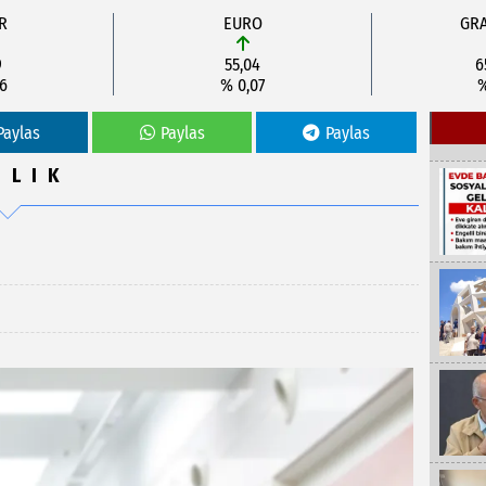
R
EURO
GRA
9
55,04
6
06
% 0,07
%
Paylas
Paylas
Paylas
ĞLIK