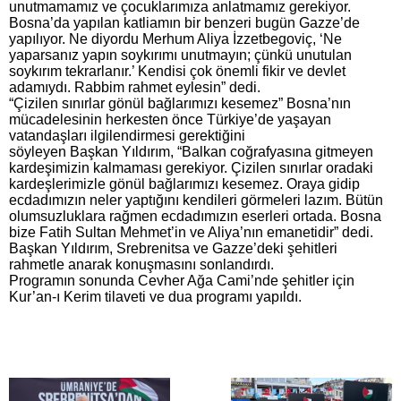
unutmamamız ve çocuklarımıza anlatmamız gerekiyor.
Bosna’da yapılan katliamın bir benzeri bugün Gazze’de
yapılıyor. Ne diyordu Merhum Aliya İzzetbegoviç, ‘Ne
yaparsanız yapın soykırımı unutmayın; çünkü unutulan
soykırım tekrarlanır.’ Kendisi çok önemli fikir ve devlet
adamıydı. Rabbim rahmet eylesin” dedi.
“Çizilen sınırlar gönül bağlarımızı kesemez” Bosna’nın
mücadelesinin herkesten önce Türkiye’de yaşayan
vatandaşları ilgilendirmesi gerektiğini
söyleyen Başkan Yıldırım, “Balkan coğrafyasına gitmeyen
kardeşimizin kalmaması gerekiyor. Çizilen sınırlar oradaki
kardeşlerimizle gönül bağlarımızı kesemez. Oraya gidip
ecdadımızın neler yaptığını kendileri görmeleri lazım. Bütün
olumsuzluklara rağmen ecdadımızın eserleri ortada. Bosna
bize Fatih Sultan Mehmet’in ve Aliya’nın emanetidir” dedi.
Başkan Yıldırım, Srebrenitsa ve Gazze’deki şehitleri
rahmetle anarak konuşmasını sonlandırdı.
Programın sonunda Cevher Ağa Cami’nde şehitler için
Kur’an-ı Kerim tilaveti ve dua programı yapıldı.