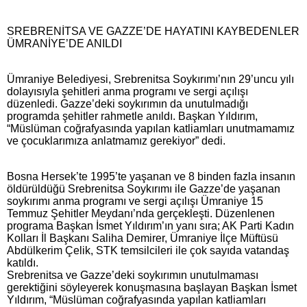
SREBRENİTSA VE GAZZE’DE HAYATINI KAYBEDENLER
ÜMRANİYE’DE ANILDI
Ümraniye Belediyesi, Srebrenitsa Soykırımı’nın 29’uncu yılı
dolayısıyla şehitleri anma programı ve sergi açılışı
düzenledi. Gazze’deki soykırımın da unutulmadığı
programda şehitler rahmetle anıldı. Başkan Yıldırım,
“Müslüman coğrafyasında yapılan katliamları unutmamamız
ve çocuklarımıza anlatmamız gerekiyor” dedi.
Bosna Hersek’te 1995’te yaşanan ve 8 binden fazla insanın
öldürüldüğü Srebrenitsa Soykırımı ile Gazze’de yaşanan
soykırımı anma programı ve sergi açılışı Ümraniye 15
Temmuz Şehitler Meydanı’nda gerçekleşti. Düzenlenen
programa Başkan İsmet Yıldırım’ın yanı sıra; AK Parti Kadın
Kolları İl Başkanı Saliha Demirer, Ümraniye İlçe Müftüsü
Abdülkerim Çelik, STK temsilcileri ile çok sayıda vatandaş
katıldı.
Srebrenitsa ve Gazze’deki soykırımın unutulmaması
gerektiğini söyleyerek konuşmasına başlayan Başkan İsmet
Yıldırım, “Müslüman coğrafyasında yapılan katliamları