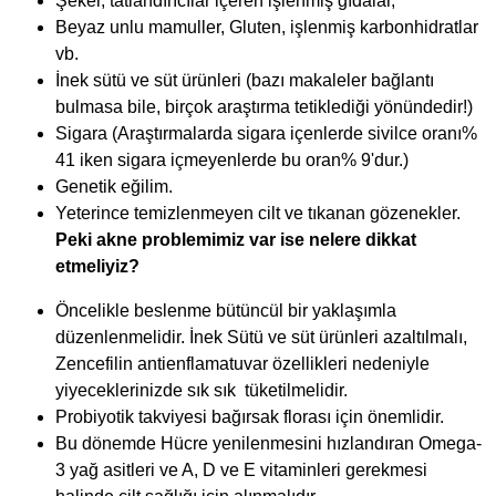
Şeker, tatlandırıcılar içeren işlenmiş gıdalar,
Beyaz unlu mamuller, Gluten, işlenmiş karbonhidratlar
vb.
İnek sütü ve süt ürünleri (bazı makaleler bağlantı
bulmasa bile, birçok araştırma tetiklediği yönündedir!)
Sigara (Araştırmalarda sigara içenlerde sivilce oranı%
41 iken sigara içmeyenlerde bu oran% 9'dur.)
Genetik eğilim.
Yeterince temizlenmeyen cilt ve tıkanan gözenekler.
Peki akne problemimiz var ise nelere dikkat
etmeliyiz?
Öncelikle beslenme bütüncül bir yaklaşımla
düzenlenmelidir. İnek Sütü ve süt ürünleri azaltılmalı,
Zencefilin antienflamatuvar özellikleri nedeniyle
yiyeceklerinizde sık sık tüketilmelidir.
Probiyotik takviyesi bağırsak florası için önemlidir.
Bu dönemde Hücre yenilenmesini hızlandıran Omega-
3 yağ asitleri ve A, D ve E vitaminleri gerekmesi