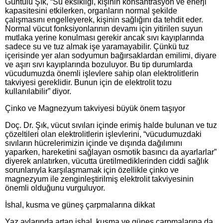
Güntülü Şık, “Su eksikliği, kişinin konsantrasyon ve enerji
kapasitesini etkilerken, organların normal şekilde
çalışmasını engelleyerek, kişinin sağlığını da tehdit eder.
Normal vücut fonksiyonlarının devamı için yitirilen suyun
mutlaka yerine konulması gerekir ancak sıvı kayıplarında
sadece su ve tuz almak işe yaramayabilir. Çünkü tuz
içerisinde yer alan sodyumun bağırsaklardan emilimi, diyare
ve aşırı sıvı kayıplarında bozuluyor. Bu tip durumlarda
vücudumuzda önemli işlevlere sahip olan elektrolitlerin
takviyesi gereklidir. Bunun için de elektrolit tozu
kullanılabilir” diyor.
Çinko ve Magnezyum takviyesi büyük önem taşıyor
Doç. Dr. Şık, vücut sıvıları içinde erimiş halde bulunan ve tuz
çözeltileri olan elektrolitlerin işlevlerini, “vücudumuzdaki
sıvıların hücrelerimizin içinde ve dışında dağılımını
yaparken, hareketini sağlayan osmotik basıncı da ayarlarlar”
diyerek anlatırken, vücutta üretilmediklerinden ciddi sağlık
sorunlarıyla karşılaşmamak için özellikle çinko ve
magnezyum ile zenginleştirilmiş elektrolit takviyesinin
önemli olduğunu vurguluyor.
İshal, kusma ve güneş çarpmalarına dikkat
Yaz aylarında artan ishal, kusma ve güneş çarpmalarına da