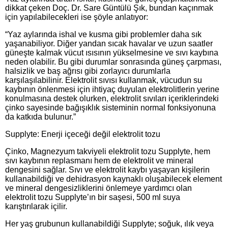
dikkat çeken Doç. Dr. Sare Güntülü Şık, bundan kaçınmak
için yapılabilecekleri ise şöyle anlatıyor:
“Yaz aylarında ishal ve kusma gibi problemler daha sık
yaşanabiliyor. Diğer yandan sıcak havalar ve uzun saatler
güneşte kalmak vücut ısısının yükselmesine ve sıvı kaybına
neden olabilir. Bu gibi durumlar sonrasında güneş çarpması,
halsizlik ve baş ağrısı gibi zorlayıcı durumlarla
karşılaşılabilinir. Elektrolit sıvısı kullanmak, vücudun su
kaybının önlenmesi için ihtiyaç duyulan elektrolitlerin yerine
konulmasına destek olurken, elektrolit sıvıları içeriklerindeki
çinko sayesinde bağışıklık sisteminin normal fonksiyonuna
da katkıda bulunur.”
Supplyte: Enerji içeceği değil elektrolit tozu
Çinko, Magnezyum takviyeli elektrolit tozu Supplyte, hem
sıvı kaybının replasmanı hem de elektrolit ve mineral
dengesini sağlar. Sıvı ve elektrolit kaybı yaşayan kişilerin
kullanabildiği ve dehidrasyon kaynaklı oluşabilecek element
ve mineral dengesizliklerini önlemeye yardımcı olan
elektrolit tozu Supplyte’ın bir saşesi, 500 ml suya
karıştırılarak içilir.
Her yaş grubunun kullanabildiği Supplyte; soğuk, ılık veya