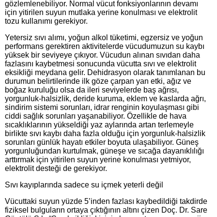
gözlemlenebiliyor. Normal vücut fonksiyonlarının devamı
için yitirilen suyun mutlaka yerine konulması ve elektrolit
tozu kullanımı gerekiyor.
Yetersiz sıvı alımı, yoğun alkol tüketimi, egzersiz ve yoğun
performans gerektiren aktivitelerde vücudumuzun su kaybı
yüksek bir seviyeye çıkıyor. Vücudun alınan sıvıdan daha
fazlasını kaybetmesi sonucunda vücutta sıvı ve elektrolit
eksikliği meydana gelir. Dehidrasyon olarak tanımlanan bu
durumun belirtilerinde ilk göze çarpan yan etki, ağız ve
boğaz kuruluğu olsa da ileri seviyelerde baş ağrısı,
yorgunluk-halsizlik, deride kuruma, eklem ve kaslarda ağrı,
sindirim sistemi sorunları, idrar renginin koyulaşması gibi
ciddi sağlık sorunları yaşanabiliyor. Özellikle de hava
sıcaklıklarının yükseldiği yaz aylarında artan terlemeyle
birlikte sıvı kaybı daha fazla olduğu için yorgunluk-halsizlik
sorunları günlük hayatı etkiler boyuta ulaşabiliyor. Güneş
yorgunluğundan kurtulmak, güneşe ve sıcağa dayanıklılığı
arttırmak için yitirilen suyun yerine konulması yetmiyor,
elektrolit desteği de gerekiyor.
Sıvı kayıplarında sadece su içmek yeterli değil
Vücuttaki suyun yüzde 5’inden fazlası kaybedildiği takdirde
fiziksel bulguların ortaya çıktığının altını çizen Doç. Dr. Sare