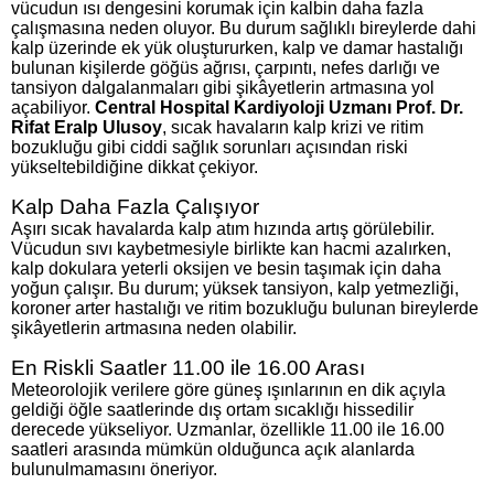
vücudun ısı dengesini korumak için kalbin daha fazla
çalışmasına neden oluyor. Bu durum sağlıklı bireylerde dahi
kalp üzerinde ek yük oluştururken, kalp ve damar hastalığı
bulunan kişilerde göğüs ağrısı, çarpıntı, nefes darlığı ve
tansiyon dalgalanmaları gibi şikâyetlerin artmasına yol
açabiliyor.
Central Hospital Kardiyoloji Uzmanı Prof. Dr.
Rifat Eralp Ulusoy
, sıcak havaların kalp krizi ve ritim
bozukluğu gibi ciddi sağlık sorunları açısından riski
yükseltebildiğine dikkat çekiyor.
Kalp Daha Fazla Çalışıyor
Aşırı sıcak havalarda kalp atım hızında artış görülebilir.
Vücudun sıvı kaybetmesiyle birlikte kan hacmi azalırken,
kalp dokulara yeterli oksijen ve besin taşımak için daha
yoğun çalışır. Bu durum; yüksek tansiyon, kalp yetmezliği,
koroner arter hastalığı ve ritim bozukluğu bulunan bireylerde
şikâyetlerin artmasına neden olabilir.
En Riskli Saatler 11.00 ile 16.00 Arası
Meteorolojik verilere göre güneş ışınlarının en dik açıyla
geldiği öğle saatlerinde dış ortam sıcaklığı hissedilir
derecede yükseliyor. Uzmanlar, özellikle 11.00 ile 16.00
saatleri arasında mümkün olduğunca açık alanlarda
bulunulmamasını öneriyor.