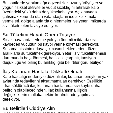
Bu saatlerde yapılan ağır egzersizler, uzun yürüyüşler ve
yoğun fiziksel aktiviteler vücut sıcaklığını artırarak kalp
üzerindeki yükü daha da yükseltebiliyor. Açık havada
çalışmak zorunda olan vatandaşların ise sık sık mola
vermeleri, gölge alanlarda dinlenmeleri ve yeterli miktarda
sıvı tüketmeleri tavsiye ediliyor.
Su Tüketimi Hayati Önem Taşıyor
Sıcak havalarda terleme yoluyla önemli miktarda sıvı
kaybeden vücudun bu kaybı yerine koyması gerekiyor.
Susama hissinin ortaya çıkmasını beklemeden düzenli
aralıklarla su tüketmek gerekiyor. Yeterli sıvı tüketilmemesi
durumunda baş dönmesi, halsizlik, çarpıntı, tansiyon
düşüklüğü ve bilinç bulanıklığı gibi belirtiler görülebiliyor.
İlaç Kullanan Hastalar Dikkatli Olmalı
Kalp hastalığı nedeniyle düzenli ilaç kullanan bireylerin yaz
aylarında tedavilerini aksatmamaları gerekiyor. Özellikle
idrar söktürücü ilaç kullanan hastalarda sıvı kaybı daha
belirgin olabileceğinden, ilaç kullanımına ilişkin
değişikliklerin mutlaka hekim kontrolünde yapılması
gerekiyor.
Bu Belirtileri Ciddiye Alın