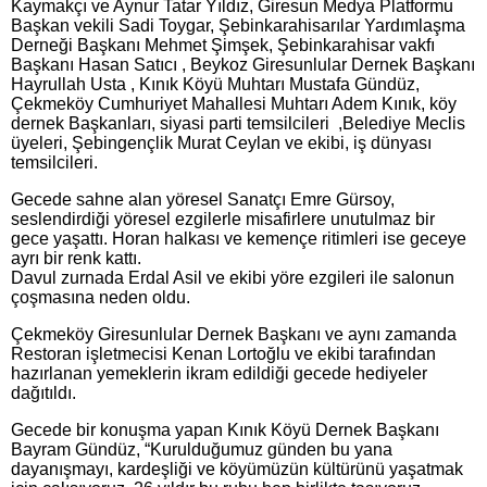
Kaymakçı ve Aynur Tatar Yıldız, Giresun Medya Platformu
Başkan vekili Sadi Toygar, Şebinkarahisarılar Yardımlaşma
Derneği Başkanı Mehmet Şimşek, Şebinkarahisar vakfı
Başkanı Hasan Satıcı , Beykoz Giresunlular Dernek Başkanı
Hayrullah Usta , Kınık Köyü Muhtarı Mustafa Gündüz,
Çekmeköy Cumhuriyet Mahallesi Muhtarı Adem Kınık, köy
dernek Başkanları, siyasi parti temsilcileri ,Belediye Meclis
üyeleri, Şebingençlik Murat Ceylan ve ekibi, iş dünyası
temsilcileri.
Gecede sahne alan yöresel Sanatçı Emre Gürsoy,
seslendirdiği yöresel ezgilerle misafirlere unutulmaz bir
gece yaşattı. Horan halkası ve kemençe ritimleri ise geceye
ayrı bir renk kattı.
Davul zurnada Erdal Asil ve ekibi yöre ezgileri ile salonun
çoşmasına neden oldu.
Çekmeköy Giresunlular Dernek Başkanı ve aynı zamanda
Restoran işletmecisi Kenan Lortoğlu ve ekibi tarafından
hazırlanan yemeklerin ikram edildiği gecede hediyeler
dağıtıldı.
Gecede bir konuşma yapan Kınık Köyü Dernek Başkanı
Bayram Gündüz, “Kurulduğumuz günden bu yana
dayanışmayı, kardeşliği ve köyümüzün kültürünü yaşatmak