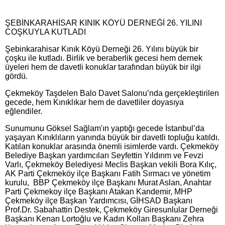
ŞEBİNKARAHİSAR KINIK KÖYÜ DERNEĞİ 26. YILINI
COŞKUYLA KUTLADI
Şebinkarahisar Kınık Köyü Derneği 26. Yılını büyük bir
çoşku ile kutladı. Birlik ve beraberlik gecesi hem dernek
üyeleri hem de davetli konuklar tarafından büyük bir ilgi
gördü.
Çekmeköy Taşdelen Balo Davet Salonu’nda gerçekleştirilen
gecede, hem Kınıklıkar hem de davetliler doyasıya
eğlendiler.
Sunumunu Göksel Sağlam'ın yaptığı gecede İstanbul’da
yaşayan Kınıklıların yanında büyük bir davetli topluğu katıldı.
Katılan konuklar arasında önemli isimlerde vardı. Çekmeköy
Belediye Başkan yardımcıları Seyfettin Yıldırım ve Fevzi
Varlı, Çekmeköy Belediyesi Meclis Başkan vekili Bora Kılıç,
AK Parti Çekmeköy ilçe Başkanı Fatih Sırmacı ve yönetim
kurulu, BBP Çekmeköy ilçe Başkanı Murat Aslan, Anahtar
Parti Çekmekoy ilçe Başkanı Atakan Kandemir, MHP
Çekmeköy ilçe Başkan Yardımcısı, GİHSAD Başkanı
Prof.Dr. Sabahattin Destek, Çekmeköy Giresunlular Derneği
Başkanı Kenan Lortoğlu ve Kadın Kolları Başkanı Zehra