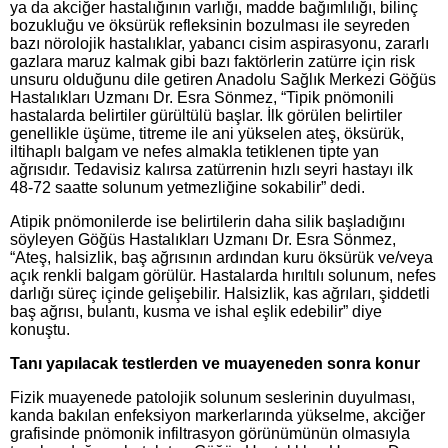
ya da akciğer hastalığının varlığı, madde bağımlılığı, bilinç
bozukluğu ve öksürük refleksinin bozulması ile seyreden
bazı nörolojik hastalıklar, yabancı cisim aspirasyonu, zararlı
gazlara maruz kalmak gibi bazı faktörlerin zatürre için risk
unsuru olduğunu dile getiren Anadolu Sağlık Merkezi Göğüs
Hastalıkları Uzmanı Dr. Esra Sönmez, “Tipik pnömonili
hastalarda belirtiler gürültülü başlar. İlk görülen belirtiler
genellikle üşüme, titreme ile ani yükselen ateş, öksürük,
iltihaplı balgam ve nefes almakla tetiklenen tipte yan
ağrısıdır. Tedavisiz kalırsa zatürrenin hızlı seyri hastayı ilk
48-72 saatte solunum yetmezliğine sokabilir” dedi.
Atipik pnömonilerde ise belirtilerin daha silik başladığını
söyleyen Göğüs Hastalıkları Uzmanı Dr. Esra Sönmez,
“Ateş, halsizlik, baş ağrısının ardından kuru öksürük ve/veya
açık renkli balgam görülür. Hastalarda hırıltılı solunum, nefes
darlığı süreç içinde gelişebilir. Halsizlik, kas ağrıları, şiddetli
baş ağrısı, bulantı, kusma ve ishal eşlik edebilir” diye
konuştu.
Tanı yapılacak testlerden ve muayeneden sonra konur
Fizik muayenede patolojik solunum seslerinin duyulması,
kanda bakılan enfeksiyon markerlarında yükselme, akciğer
grafisinde pnömonik infiltrasyon görünümünün olmasıyla