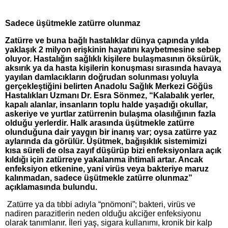
Sadece üşütmekle zatürre olunmaz
Zatürre ve buna bağlı hastalıklar dünya çapında yılda
yaklaşık 2 milyon erişkinin hayatını kaybetmesine sebep
oluyor. Hastalığın sağlıklı kişilere bulaşmasının öksürük,
aksırık ya da hasta kişilerin konuşması sırasında havaya
yayılan damlacıkların doğrudan solunması yoluyla
gerçekleştiğini belirten Anadolu Sağlık Merkezi Göğüs
Hastalıkları Uzmanı Dr. Esra Sönmez, “Kalabalık yerler,
kapalı alanlar, insanların toplu halde yaşadığı okullar,
askeriye ve yurtlar zatürrenin bulaşma olasılığının fazla
olduğu yerlerdir. Halk arasında üşütmekle zatürre
olunduğuna dair yaygın bir inanış var; oysa zatürre yaz
aylarında da görülür. Üşütmek, bağışıklık sistemimizi
kısa süreli de olsa zayıf düşürüp bizi enfeksiyonlara açık
kıldığı için zatürreye yakalanma ihtimali artar. Ancak
enfeksiyon etkenine, yani virüs veya bakteriye maruz
kalınmadan, sadece üşütmekle zatürre olunmaz”
açıklamasında bulundu.
Zatürre ya da tıbbi adıyla “pnömoni”; bakteri, virüs ve
nadiren parazitlerin neden olduğu akciğer enfeksiyonu
olarak tanımlanır. İleri yaş, sigara kullanımı, kronik bir kalp