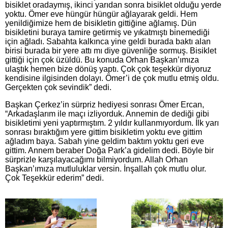
bisiklet oradaymış, ikinci yarıdan sonra bisiklet olduğu yerde
yoktu. Ömer eve hüngür hüngür ağlayarak geldi. Hem
yenildiğimize hem de bisikletin gittiğine ağlamış. Dün
bisikletini buraya tamire getirmiş ve yıkatmıştı binemediği
için ağladı. Sabahta kalkınca yine geldi burada baktı alan
birisi burada bir yere attı mı diye güvenliğe sormuş. Bisiklet
gittiği için çok üzüldü. Bu konuda Orhan Başkan’ımıza
ulaştık hemen bize dönüş yaptı. Çok çok teşekkür diyoruz
kendisine ilgisinden dolayı. Ömer’i de çok mutlu etmiş oldu.
Gerçekten çok sevindik” dedi.
Başkan Çerkez’in sürpriz hediyesi sonrası Ömer Ercan,
“Arkadaşlarım ile maçı izliyorduk. Annemin de dediği gibi
bisikletimi yeni yaptırmıştım. 2 yıldır kullanmıyordum. İlk yarı
sonrası bıraktığım yere gittim bisikletim yoktu eve gittim
ağladım baya. Sabah yine geldim baktım yoktu geri eve
gittim. Annem beraber Doğa Park’a gidelim dedi. Böyle bir
sürprizle karşılayacağımı bilmiyordum. Allah Orhan
Başkan’ımıza mutluluklar versin. İnşallah çok mutlu olur.
Çok Teşekkür ederim” dedi.