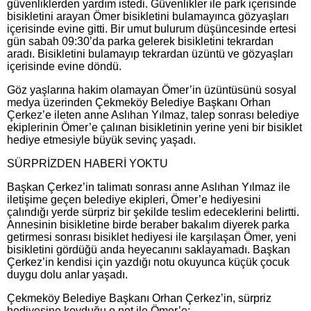
güvenliklerden yardım istedi. Güvenlikler ile park içerisinde
bisikletini arayan Ömer bisikletini bulamayınca gözyaşları
içerisinde evine gitti. Bir umut bulurum düşüncesinde ertesi
gün sabah 09:30’da parka gelerek bisikletini tekrardan
aradı. Bisikletini bulamayıp tekrardan üzüntü ve gözyaşları
içerisinde evine döndü.
Göz yaşlarına hakim olamayan Ömer’in üzüntüsünü sosyal
medya üzerinden Çekmeköy Belediye Başkanı Orhan
Çerkez’e ileten anne Aslıhan Yılmaz, talep sonrası belediye
ekiplerinin Ömer’e çalınan bisikletinin yerine yeni bir bisiklet
hediye etmesiyle büyük sevinç yaşadı.
SÜRPRİZDEN HABERİ YOKTU
Başkan Çerkez’in talimatı sonrası anne Aslıhan Yılmaz ile
iletişime geçen belediye ekipleri, Ömer’e hediyesini
çalındığı yerde sürpriz bir şekilde teslim edeceklerini belirtti.
Annesinin bisikletine birde beraber bakalım diyerek parka
getirmesi sonrası bisiklet hediyesi ile karşılaşan Ömer, yeni
bisikletini gördüğü anda heyecanını saklayamadı. Başkan
Çerkez’in kendisi için yazdığı notu okuyunca küçük çocuk
duygu dolu anlar yaşadı.
Çekmeköy Belediye Başkanı Orhan Çerkez’in, sürpriz
hediyesine koyduğu o not ile Ömer’e;