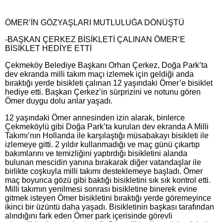
ÖMER’İN GÖZYAŞLARI MUTLULUĞA DÖNÜŞTÜ
-BAŞKAN ÇERKEZ BİSİKLETİ ÇALINAN ÖMER’E
BİSİKLET HEDİYE ETTİ
Çekmeköy Belediye Başkanı Orhan Çerkez, Doğa Park’ta
dev ekranda milli takım maçı izlemek için geldiği anda
bıraktığı yerde bisikleti çalınan 12 yaşındaki Ömer’e bisiklet
hediye etti. Başkan Çerkez’in sürprizini ve notunu gören
Ömer duygu dolu anlar yaşadı.
12 yaşındaki Ömer annesinden izin alarak, binlerce
Çekmeköylü gibi Doğa Park’ta kurulan dev ekranda A Milli
Takımı’nın Hollanda ile karşılaştığı müsabakayı bisikleti ile
izlemeye gitti. 2 yıldır kullanmadığı ve maç günü çıkartıp
bakımlarını ve temizliğini yaptırdığı bisikletini alanda
bulunan mescidin yanına bırakarak diğer vatandaşlar ile
birlikte coşkuyla milli takımı desteklemeye başladı. Ömer
maç boyunca gözü gibi baktığı bisikletini sık sık kontrol etti.
Milli takımın yenilmesi sonrası bisikletine binerek evine
gitmek isteyen Ömer bisikletini bıraktığı yerde göremeyince
ikinci bir üzüntü daha yaşadı. Bisikletinin başkası tarafından
alındığını fark eden Ömer park içerisinde görevli