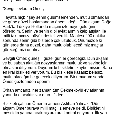
“Sevgili evladım Ömer;
Hayatta hiçbir şey senin gülümsemenden, mutlu olmandan
ve güne güzel başlamandan önemli değil. Dün akşam Doğa
Park’ta Türkiye-Hollanda maçını izlemeye geldiğini
öğrendim. Senin ve senin gibi evlatlarımın kalp atışları ile
milli takımımıza büyük destek verdik. Maalesef 90 dakika
sonunda senin gibi bizlerde çok üzüldük. Önümüzde ki
günlerde daha güzel, daha mutlu olabileceğimiz maçlar
göreceğimizi unutma.
Sevgili Ömer; güneşli, güzel günler göreceğiz. Dün akşam
ve bu sabah akıttığın gözyaşlarının mutluluk ve sevinç için
olmasını diliyorum. Duydum ki bisikletini kaybetmişsin. Sana
en kral bisikleti veriyorum. Bu bisikletle kazasız belasız,
mutlu olacağın bir gelecek diliyorum. Bir umudum sende
Ömer, gözlerinden öperim.
Orhan amcanız, her zaman tüm Çekmeköylü evlatlarının
yanında olacaktır, var olun…“ dedi.
Bisikleti çalınan Ömer’in annesi Aslıhan Yılmaz, “Dün
akşam Ömer buraya milli maçı izlemeye geldi. Bisikletini
mescidin yanına bırakmış ara ara kontrol ediyordu. İlk yarı